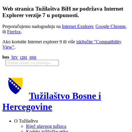
Web stranica Tužilaštva BiH ne podržava Internet
Explorer verzije 7 u potpunosti.
Preporučujemo nadogradnju na
Internet Explorer
,
Google Chrome
,
ili
Firefox
.
Ako koristite Internet explorer 9 ili više
isključite "Compatibility
View"
.
bos
hrv
срп
eng
Tužilaštvo Bosne i
Hercegovine
O Tužilaštvu
Riječ glavnog tužioca
Kodeks tužilačke etike