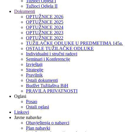
Tužioci Odjela I
Tužioci Odjela II
Dokumenti
OPTUŽNICE 2026
OPTUŽNICE 2025
OPTUŽNICE 2024
OPTUŽNICE 2023
OPTUŽNICE 2022
TUŽILAČKE ODLUKE U PREDMETIMA 145a.
OSTALE TUŽILAČKE ODLUKE
Individualni i stručni radovi
Seminari i Konferencije
Izvještaji
Strategije
Pravilnik
Ostali dokumenti
Budžet Tužilaštva BiH
PRAVILA PRIVATNOSTI
Oglasi
Posao
Ostali oglasi
Linkovi
Javne nabavke
Obavještenja o nabavci
Plan nabavki