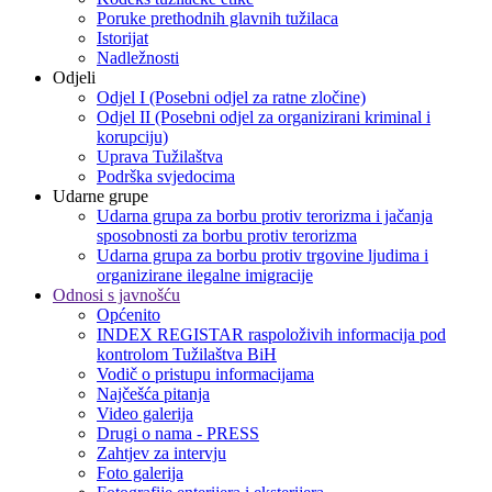
Poruke prethodnih glavnih tužilaca
Istorijat
Nadležnosti
Odjeli
Odjel I (Posebni odjel za ratne zločine)
Odjel II (Posebni odjel za organizirani kriminal i
korupciju)
Uprava Tužilaštva
Podrška svjedocima
Udarne grupe
Udarna grupa za borbu protiv terorizma i jačanja
sposobnosti za borbu protiv terorizma
Udarna grupa za borbu protiv trgovine ljudima i
organizirane ilegalne imigracije
Odnosi s javnošću
Općenito
INDEX REGISTAR raspoloživih informacija pod
kontrolom Tužilaštva BiH
Vodič o pristupu informacijama
Najčešća pitanja
Video galerija
Drugi o nama - PRESS
Zahtjev za intervju
Foto galerija