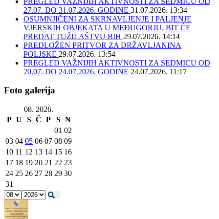
PREGLED VAŽNIJIH AKTIVNOSTI ZA SEDMICU OD
27.07. DO 31.07.2026. GODINE
31.07.2026. 13:34
OSUMNJIČENI ZA SKRNAVLJENJE I PALJENJE
VJERSKIH OBJEKATA U MEĐUGORJU, BIT ĆE
PREDAT TUŽILAŠTVU BIH
29.07.2026. 14:14
PREDLOŽEN PRITVOR ZA DRŽAVLJANINA
POLJSKE
29.07.2026. 13:54
PREGLED VAŽNIJIH AKTIVNOSTI ZA SEDMICU OD
20.07. DO 24.07.2026. GODINE
24.07.2026. 11:17
Foto galerija
08. 2026.
P
U
S
Č
P
S
N
01
02
03
04
05
06
07
08
09
10
11
12
13
14
15
16
17
18
19
20
21
22
23
24
25
26
27
28
29
30
31