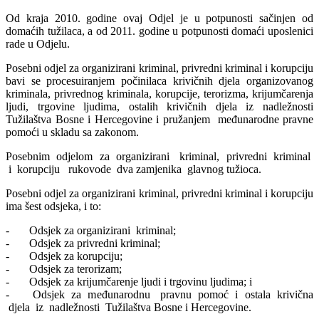
Od kraja 2010. godine ovaj Odjel je u potpunosti sačinjen od
domaćih tužilaca, a od 2011. godine u potpunosti domaći uposlenici
rade u Odjelu.
Posebni odjel za organizirani kriminal, privredni kriminal i korupciju
bavi se procesuiranjem počinilaca krivičnih djela organizovanog
kriminala, privrednog kriminala, korupcije, terorizma, krijumčarenja
ljudi, trgovine ljudima, ostalih krivičnih djela iz nadležnosti
Tužilaštva Bosne i Hercegovine i pružanjem međunarodne pravne
pomoći u skladu sa zakonom.
Posebnim odjelom za organizirani kriminal, privredni kriminal
i korupciju rukovode dva zamjenika glavnog tužioca.
Posebni odjel za organizirani kriminal, privredni kriminal i korupciju
ima šest odsjeka, i to:
- Odsjek za organizirani kriminal;
- Odsjek za privredni kriminal;
- Odsjek za korupciju;
- Odsjek za terorizam;
- Odsjek za krijumčarenje ljudi i trgovinu ljudima; i
- Odsjek za međunarodnu pravnu pomoć i ostala krivična
djela iz nadležnosti Tužilaštva Bosne i Hercegovine.