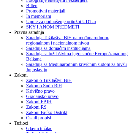
Fotografije enterijera i eksterijera
Bilten
Promotivni materijali
In memoriam
Upute za podnošenje pritužbi UDT-u
SKY I ANOM PREDMETI
Pravna saradnja
Saradnja Tužilaštva BiH na međunarodnom,
regionalnom i nacionalnom nivou
Saradnja sa domaćim institucijama
Saradnja sa tužilaštvima jugoistočne Evrope/zapadnog
Balkana
Saradnja sa Međunarodnim krivičnim sudom za bivšu
Jugoslaviju
Zakoni
Zakon o Тužilaštvu BiH
Zakon o Sudu BiH
Krivično pravo
Građansko pravo
Zakoni FBIH
Zakoni RS
Zakoni Brčko Distrikt
Ostali propisi
Tužioci
Glavni tužilac