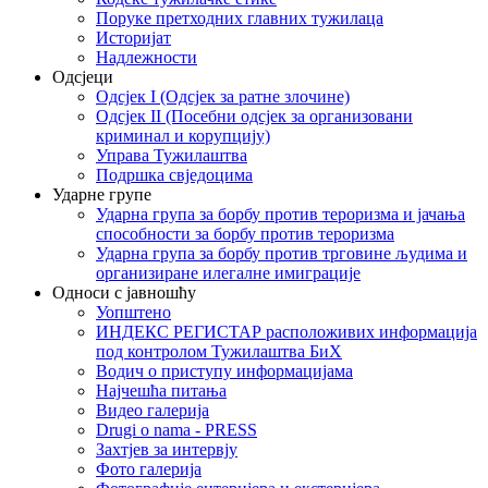
Поруке претходних главних тужилаца
Историјат
Надлежности
Одсјеци
Одсјек I (Одсјек за ратне злочине)
Одсјек II (Посебни одсјек за организовани
криминал и корупцију)
Управа Тужилаштва
Подршка свједоцима
Ударне групе
Ударна група за борбу против тероризма и јачања
способности за борбу против тероризма
Ударна група за борбу против трговине људима и
организиране илегалне имиграције
Односи с јавношћу
Уопштено
ИНДЕКС РЕГИСТАР расположивих информација
под контролом Тужилаштва БиХ
Водич о приступу информацијама
Најчешћа питања
Видео галерија
Drugi o nama - PRESS
Захтјев за интервју
Фото галерија