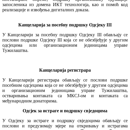
запосленика из домена ИКТ технологија, као и помоћ код
реализације и извођења дигиталних доказа.
Канцеларија
за посебну подршку Од
с
је
к
у III
У Канцеларији за посебну подршку Одсјеку III обављају се
послови подршке Одсјеку III која се не обезбјеђује у другим
одсјецима или организационим јединицама управе
Тужилаштва.
Канцеларија
регистрара
У Канцеларији регистрара обављају се послови подршке
посебним одсјецима која се не обезбјеђује у другим одсјецима
и организационим јединицама управе Тужилаштва,
остваривања контаката са МКСЈ-ом и контаката са
међународним донаторима.
Од
с
је
к
за истраге и подршку свједоцима
У Одсјеку за истраге и подршку свједоцима обављају се
послови и предузимају мјере на откривању и истрагама