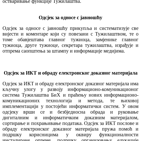
остваривање функције Тужилаштва.
Од
с
је
к
за односе с јавношћу
Одсјек за односе с јавношћу прикупља и систематизује све
вијести и коментаре који су повезани с Тужилаштвом, те о
томе обавјештава главног тужиоца, замјенике главног
тужиоца, друге тужиоце, секретара тужилаштва, израђује и
отпрема саопштења за штампу и информације медијима.
Од
с
је
к
за ИКТ и обраду електронског доказног материјала
Одсјек за ИКТ и обраду електронског доказног материјала има
кључну улогу у развоју информационо-комуникационог
система Тужилаштва БиХ и праћењу нових информационо-
комуникационих технологија и метода, те њиховој
имплементацији у постојећи информатички систем. У овом
одсјеку врши се и безбједносна обрада и руковање
дигиталним и информатичким доказним материјалом,
сортирање и похрањивање података. Одсјек за ИКТ послове и
обраду електронског доказног материјала пружа помоћ и
подршку корисницима у оквиру функционалности
инсталиране опреме, подршку организовању едукације