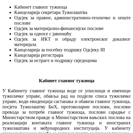
Кабинет главног тужиоца
Канцеларија секретара Тужилаштва
Одсјек за правне, административно-техничке и опште
послове
Одсјек за материјално-финансијске послове
Одсјек за односе с јавношћу
Одсјек за ИКТ и обраду електронског доказног
материјала
Канцеларија за посебну подршку Одсјеку III
Канцеларија регистрара
Одсјек за истраге и подршку свједоцима
Кабинет главног тужиоца
У Кабинету главног тужиоца воде се уписници и именици
тужилачке управе, обавља рад на подјели списа тужилачке
управе, води евиденција састанака и обавеза главног тужиоца,
посјета Тужилаштву БиХ, протоколарни послови, послови
превода за потребе главног тужиоца, послови сарадње с
Министарством правде и Министарством вањских послова на
реализацији контаката главног тужиоца и иностраних
тужилаштава и међународних институција. У кабинету