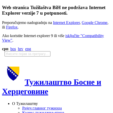
Web stranica Tužilaštva BiH ne podržava Internet
Explorer verzije 7 u potpunosti.
Preporučujemo nadogradnju na
Internet Explorer
,
Google Chrome
,
ili
Firefox
.
Ako koristite Internet explorer 9 ili više
isključite "Compatibility
View"
.
срп
bos
hrv
eng
Тужилаштво Босне и
Херцеговине
О Тужилаштву
Ријеч главног тужиоца
Кодекс тужилачке етике