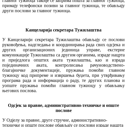
главног тужиоца такође се заприма пошта за главног тужиоца,
примају телефонски позиви за главног тужиоца, те обављају
други послови за главног тужиоца.
Канцеларија
секретара Тужилаштва
У Канцеларији секретара Тужилаштва обављају се послови
руковођења, надгледања и координирања рада свих одсјека и
других организационих јединица управе, екстерне
комуникације Тужилаштва са другим органима, израде нацрта
и приједлога општих аката тужилаштва, као и израда
појединачних аката, контролисања рачуноводствено-
благајничке документације, пружања помоћи главном
тужиоцу код припреме и извршења буџета, при утврђивању
програма рада и информација о раду, те других планова и
уопште пружања помоћи главном тужиоцу у обављању
његових послова.
Од
с
је
к
за правне, административно-техничке и оп
шт
е
послове
У Одјелу за правне, друге стручне, административно-
техничке и опште послове обављају се послови израде нацрта