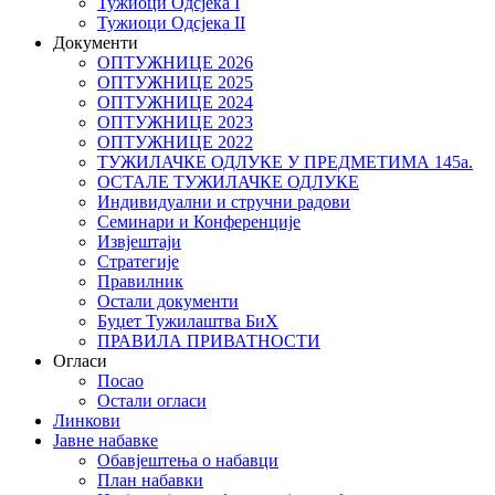
Тужиоци Oдсјекa I
Тужиоци Oдсјекa II
Документи
ОПТУЖНИЦЕ 2026
ОПТУЖНИЦЕ 2025
ОПТУЖНИЦЕ 2024
ОПТУЖНИЦЕ 2023
ОПТУЖНИЦЕ 2022
ТУЖИЛАЧКЕ ОДЛУКЕ У ПРЕДМЕТИМА 145а.
ОСТАЛЕ ТУЖИЛАЧКЕ ОДЛУКЕ
Индивидуални и стручни радови
Семинари и Конференције
Извјештаји
Стратегије
Правилник
Остали документи
Буџет Тужилаштва БиХ
ПРАВИЛА ПРИВАТНОСТИ
Огласи
Посао
Остали огласи
Линкови
Јавне набавке
Обавјештења о набавци
План набавки