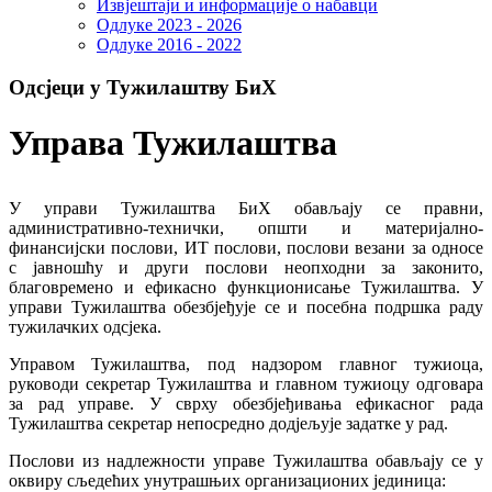
Извјештаји и информације о набавци
Одлуке 2023 - 2026
Одлуке 2016 - 2022
Одсјеци у Тужилаштву БиХ
Управа Тужилаштва
У управи Тужилаштва БиХ обављају се правни,
административно-технички, општи и материјално-
финансијски послови, ИТ послови, послови везани за односе
с јавношћу и други послови неопходни за законито,
благовремено и ефикасно функционисање Тужилаштва. У
управи Тужилаштва обезбјеђује се и посебна подршка раду
тужилачких одсјека.
Управом Тужилаштва, под надзором главног тужиоца,
руководи секретар Тужилаштва и главном тужиоцу одговара
за рад управе. У сврху обезбјеђивања ефикасног рада
Тужилаштва секретар непосредно додјељује задатке у рад.
Послови из надлежности управе Тужилаштва обављају се у
оквиру сљедећих унутрашњих организационих јединица: