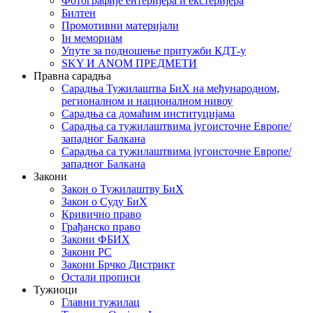
Фотографије ентеријера и екстеријера
Билтен
Промотивни материјали
Iн мемориам
Упуте за подношење притужби КДТ-у
SKY И ANOM ПРЕДМЕТИ
Правна сарадња
Сарадња Тужилаштва БиХ на међународном,
регионалном и националном нивоу
Сарадња са домаћим институцијама
Сарадња са тужилаштвима југоисточне Европе/
западног Балкана
Сарадња са тужилаштвима југоисточне Европе/
западног Балкана
Закони
Закон о Тужилаштву БиХ
Закон о Суду БиХ
Кривично право
Грађанско право
Закони ФБИХ
Закони РС
Закони Брчко Дистрикт
Остали прописи
Тужиоци
Главни тужилац