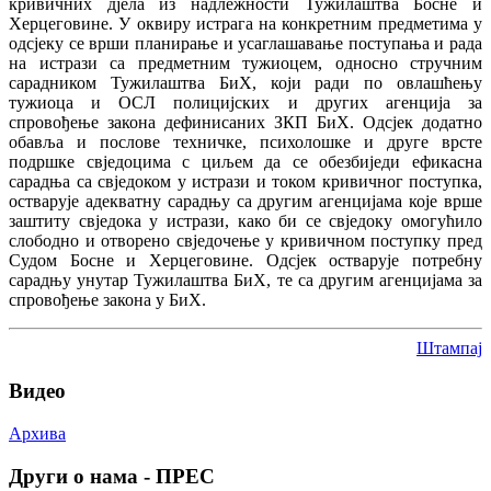
кривичних дјела из надлежности Тужилаштва Босне и
Херцеговине. У оквиру истрага на конкретним предметима у
одсјеку се врши планирање и усаглашавање поступања и рада
на истрази са предметним тужиоцем, односно стручним
сарадником Тужилаштва БиХ, који ради по овлашћењу
тужиоца и ОСЛ полицијских и других агенција за
спровођење закона дефинисаних ЗКП БиХ. Одсјек додатно
обавља и послове техничке, психолошке и друге врсте
подршке свједоцима с циљем да се обезбиједи ефикасна
сарадња са свједоком у истрази и током кривичног поступка,
остварује
адекватну сарадњу са другим агенцијама које врше
заштиту свједока у истрази, како би се свједоку омогућило
слободно и отворено свједочење у кривичном поступку пред
Судом Босне и Херцеговине. Одсјек остварује потребну
сарадњу унутар Тужилаштва БиХ, те са другим агенцијама за
спровођење закона у БиХ.
Штампај
Видео
Архива
Други о нама - ПРЕС