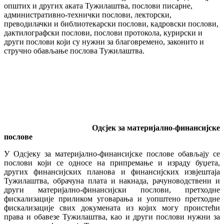
општих и других аката Тужилаштва, послови писарне,
административно-технички послови, лекторски,
преводилачки и библиотекарски послови, кадровски послови,
дактилографски послови, послови протокола, курирски и
други послови који су нужни за благовремено, законито и
стручно обављање послова Тужилаштва.
Од
с
је
к
за материјално-финансијске
послове
У Одсјеку за материјално-финансијске послове обављају се
послови који се односе на припремање и израду буџета,
других финансијских планова и финансијских извјештаја
Тужилаштва, обрачуна плата и накнада, рачуноводствени и
други материјално-финансијски послови, претходне
фискализације приликом уговарања и уопштено претходне
фискализације свих докумената из којих могу проистећи
права и обавезе Тужилаштва, као и други послови нужни за