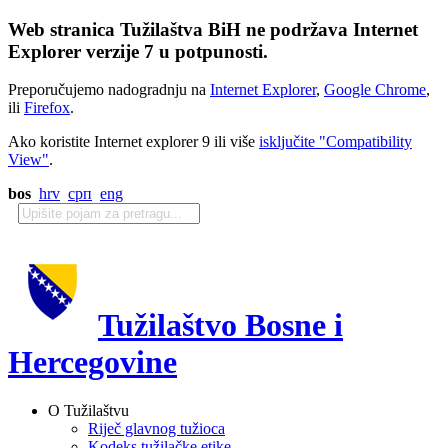
Web stranica Tužilaštva BiH ne podržava Internet
Explorer verzije 7 u potpunosti.
Preporučujemo nadogradnju na
Internet Explorer
,
Google Chrome
,
ili
Firefox
.
Ako koristite Internet explorer 9 ili više
isključite "Compatibility
View"
.
bos
hrv
срп
eng
Tužilaštvo Bosne i
Hercegovine
O Tužilaštvu
Riječ glavnog tužioca
Kodeks tužilačke etike