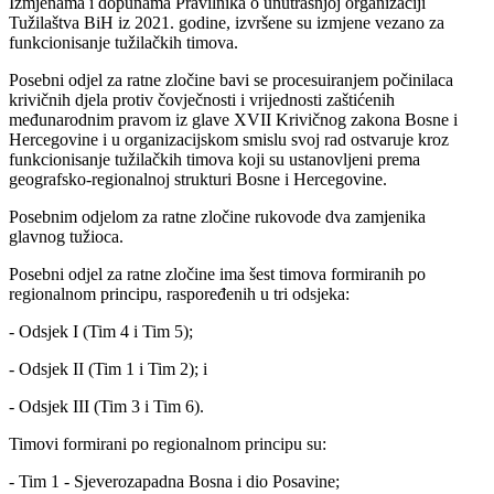
Izmjenama i dopunama Pravilnika o unutrašnjoj organizaciji
Tužilaštva BiH iz 2021. godine, izvršene su izmjene vezano za
funkcionisanje tužilačkih timova.
Posebni odjel za ratne zločine bavi se procesuiranjem počinilaca
krivičnih djela protiv čovječnosti i vrijednosti zaštićenih
međunarodnim pravom iz glave XVII Krivičnog zakona Bosne i
Hercegovine i u organizacijskom smislu svoj rad ostvaruje kroz
funkcionisanje tužilačkih timova koji su ustanovljeni prema
geografsko-regionalnoj strukturi Bosne i Hercegovine.
Posebnim odjelom za ratne zločine rukovode dva zamjenika
glavnog tužioca.
Posebni odjel za ratne zločine ima šest timova formiranih po
regionalnom principu, raspoređenih u tri odsjeka:
- Odsjek I (Tim 4 i Tim 5);
- Odsjek II (Tim 1 i Tim 2); i
- Odsjek III (Tim 3 i Tim 6).
Timovi formirani po regionalnom principu su:
- Tim 1 - Sjeverozapadna Bosna i dio Posavine;