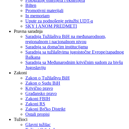
Fotografije enterijera i eksterijera
Bilten
Promotivni materijali
In memoriam
Upute za podnošenje pritužbi UDT-u
SKY I ANOM PREDMETI
Pravna saradnja
Saradnja Tužilaštva BiH na međunarodnom,
regionalnom i nacionalnom nivou
Saradnja sa domaćim institucijama
Saradnja sa tužilaštvima jugoistočne Evrope/zapadnog
Balkana
Saradnja sa Međunarodnim krivičnim sudom za bivšu
Jugoslaviju
Zakoni
Zakon o Тužilaštvu BiH
Zakon o Sudu BiH
Krivično pravo
Građansko pravo
Zakoni FBIH
Zakoni RS
Zakoni Brčko Distrikt
Ostali propisi
Tužioci
Glavni tužilac