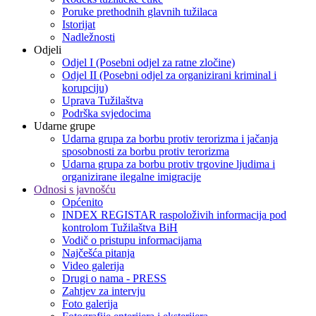
Poruke prethodnih glavnih tužilaca
Istorijat
Nadležnosti
Odjeli
Odjel I (Posebni odjel za ratne zločine)
Odjel II (Posebni odjel za organizirani kriminal i
korupciju)
Uprava Tužilaštva
Podrška svjedocima
Udarne grupe
Udarna grupa za borbu protiv terorizma i jačanja
sposobnosti za borbu protiv terorizma
Udarna grupa za borbu protiv trgovine ljudima i
organizirane ilegalne imigracije
Odnosi s javnošću
Općenito
INDEX REGISTAR raspoloživih informacija pod
kontrolom Tužilaštva BiH
Vodič o pristupu informacijama
Najčešća pitanja
Video galerija
Drugi o nama - PRESS
Zahtjev za intervju
Foto galerija