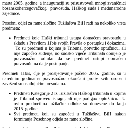
marta 2005. godine, a inauguraciji su prisustvovali mnogi zvaničnici
bosanskohercegovačkog pravosuđa, Haškog suda i međunarodne
zajednice.
Posebni odjel za ratne zločine Tužilaštva BiH radi na nekoliko vrsta
predmeta:
Predmeti koje Haški tribunal ustupa domaćem pravosuđu u
skladu s Pravilom 11bis svojih Pravila o postupku i dokazima.
To su predmeti u kojima je Tribunal potvrdio optužnicu, ali
nije započeo suđenje, no sudsko vijeće Tribunala donijelo je
pravosnažnu odluku da se predmet ustupi domaćem
pravosuđu na dalje postupanje.
Predmeti 11bis, čije je prosljeđivanje počelo 2005. godine, su u
narednim godinama pravosnažno okončani protiv svih osoba i
završeni su osuđujućim presudama.
Predmeti Kategorije 2 iz Tužilaštva Haškog tribunala u kojima
je Tribunal sproveo istragu, ali nije podigao optužnicu. U
ovim predmetima tužilačke odluke su donesene do kraja
2015. godine.
Svi predmeti koji su započeti u Tužilaštvu BiH nakon
formiranja Posebnog odjela za ratne zločine.