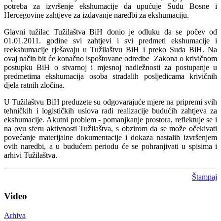
potreba za izvršenje ekshumacije da upućuje Sudu Bosne i
Hercegovine zahtjeve za izdavanje naredbi za ekshumaciju.
Glavni tužilac Tužilaštva BiH donio je odluku da se počev od
01.01.2011. godine svi zahtjevi i svi predmeti ekshumacije i
reekshumacije rješavaju u Tužilaštvu BiH i preko Suda BiH. Na
ovaj način bit će konačno ispoštovane odredbe Zakona o krivičnom
postupku BiH o stvarnoj i mjesnoj nadležnosti za postupanje u
predmetima ekshumacija osoba stradalih posljedicama krivičnih
djela ratnih zločina.
U Tužilaštvu BiH preduzete su odgovarajuće mjere na pripremi svih
tehničkih i logističkih uslova radi realizacije budućih zahtjeva za
ekshumacije. Akutni problem - pomanjkanje prostora, reflektuje se i
na ovu sferu aktivnosti Tužilaštva, s obzirom da se može očekivati
povećanje materijalne dokumentacije i dokaza nastalih izvršenjem
ovih naredbi, a u budućem periodu će se pohranjivati u spisima i
arhivi Tužilaštva.
Štampaj
Video
Arhiva