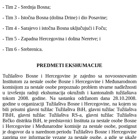
- Tim 2 - Srednja Bosna;
- Tim 3 - Istočna Bosna (dolina Drine) i dio Posavine;
- Tim 4 - Sarajevo i istočna Bosna uključujući i Foču;
- Tim 5 - Zapadna Hercegovina i dolina Neretve; i
- Tim 6 - Srebrenica.
PREDMETI EKSHUMACIJE
Tužilaštvo Bosne i Hercegovine je zajedno sa novoosnovanim
Institutom za nestale osobe Bosne i Hercegovine i Međunarodnom
komisijom za nestale osobe prepoznalo problem stvarne nadležnosti
u izvršenju radnji ekshumacija okružnih i kantonalnih tužilaštava
tokom 2008. godine. Na sastanku održanom dana 28.10.2008.
godine u organizaciji Tužilaštva Bosne i Hercegovine, na kojem su
bili prisutni glavni tužilac Tužilaštva BiH, glavni tužilac Tužilaštva
FBiH, glavni tužilac Tužilaštva RS-a, glavni tužilac Tužilaštva
Brčko distrikta BiH, te predstavnici Instituta za nestale osobe Bosne
i Hercegovine i Međunarodne komisije za nestale osobe, postignut
je dogovor da u narednom periodu Tužilaštvo Bosne i Hercegovine
zaprima sve informacije vezane za nestale osobe, a gdje se ukaže