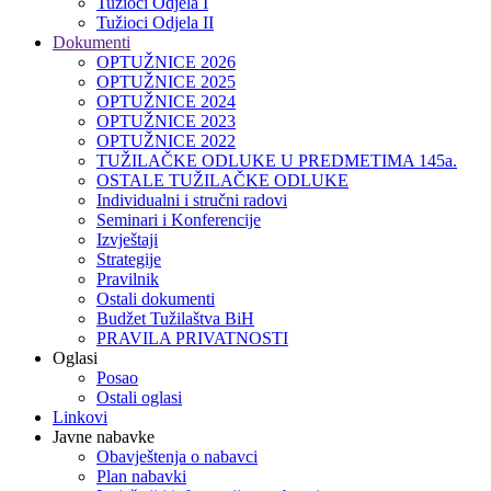
Tužioci Odjela I
Tužioci Odjela II
Dokumenti
OPTUŽNICE 2026
OPTUŽNICE 2025
OPTUŽNICE 2024
OPTUŽNICE 2023
OPTUŽNICE 2022
TUŽILAČKE ODLUKE U PREDMETIMA 145a.
OSTALE TUŽILAČKE ODLUKE
Individualni i stručni radovi
Seminari i Konferencije
Izvještaji
Strategije
Pravilnik
Ostali dokumenti
Budžet Tužilaštva BiH
PRAVILA PRIVATNOSTI
Oglasi
Posao
Ostali oglasi
Linkovi
Javne nabavke
Obavještenja o nabavci
Plan nabavki