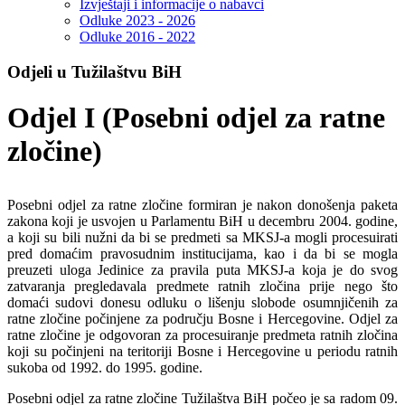
Izvještaji i informacije o nabavci
Odluke 2023 - 2026
Odluke 2016 - 2022
Odjeli u Tužilaštvu BiH
Odjel I (Posebni odjel za ratne
zločine)
Posebni odjel za ratne zločine formiran je nakon donošenja paketa
zakona koji je usvojen u Parlamentu BiH u decembru 2004. godine,
a koji su bili nužni da bi se predmeti sa MKSJ-a mogli procesuirati
pred domaćim pravosudnim institucijama, kao i da bi se mogla
preuzeti uloga Jedinice za pravila puta MKSJ-a koja je do svog
zatvaranja pregledavala predmete ratnih zločina prije nego što
domaći sudovi donesu odluku o lišenju slobode osumnjičenih za
ratne zločine počinjene za području Bosne i Hercegovine. Odjel za
ratne zločine je odgovoran za procesuiranje predmeta ratnih zločina
koji su počinjeni na teritoriji Bosne i Hercegovine u periodu ratnih
sukoba od 1992. do 1995. godine.
Posebni odjel za ratne zločine Tužilaštva BiH počeo je sa radom 09.