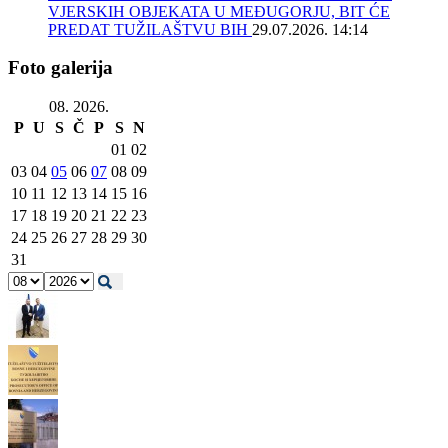
VJERSKIH OBJEKATA U MEĐUGORJU, BIT ĆE
PREDAT TUŽILAŠTVU BIH
29.07.2026. 14:14
Foto galerija
08. 2026.
P
U
S
Č
P
S
N
01
02
03
04
05
06
07
08
09
10
11
12
13
14
15
16
17
18
19
20
21
22
23
24
25
26
27
28
29
30
31