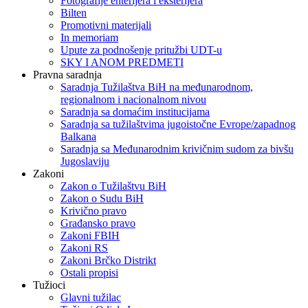
Fotografije enterijera i eksterijera
Bilten
Promotivni materijali
In memoriam
Upute za podnošenje pritužbi UDT-u
SKY I ANOM PREDMETI
Pravna saradnja
Saradnja Tužilaštva BiH na međunarodnom,
regionalnom i nacionalnom nivou
Saradnja sa domaćim institucijama
Saradnja sa tužilaštvima jugoistočne Evrope/zapadnog
Balkana
Saradnja sa Međunarodnim krivičnim sudom za bivšu
Jugoslaviju
Zakoni
Zakon o Тužilaštvu BiH
Zakon o Sudu BiH
Krivično pravo
Građansko pravo
Zakoni FBIH
Zakoni RS
Zakoni Brčko Distrikt
Ostali propisi
Tužioci
Glavni tužilac