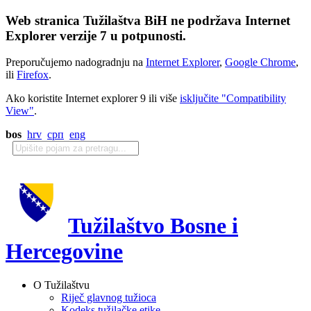
Web stranica Tužilaštva BiH ne podržava Internet
Explorer verzije 7 u potpunosti.
Preporučujemo nadogradnju na
Internet Explorer
,
Google Chrome
,
ili
Firefox
.
Ako koristite Internet explorer 9 ili više
isključite "Compatibility
View"
.
bos
hrv
срп
eng
Tužilaštvo Bosne i
Hercegovine
O Tužilaštvu
Riječ glavnog tužioca
Kodeks tužilačke etike