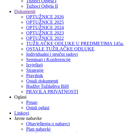
Tužioci Odjela I
Tužioci Odjela II
Dokumenti
OPTUŽNICE 2026
OPTUŽNICE 2025
OPTUŽNICE 2024
OPTUŽNICE 2023
OPTUŽNICE 2022
TUŽILAČKE ODLUKE U PREDMETIMA 145a.
OSTALE TUŽILAČKE ODLUKE
Individualni i stručni radovi
Seminari i Konferencije
Izvještaji
Strategije
Pravilnik
Ostali dokumenti
Budžet Tužilaštva BiH
PRAVILA PRIVATNOSTI
Oglasi
Posao
Ostali oglasi
Linkovi
Javne nabavke
Obavještenja o nabavci
Plan nabavki