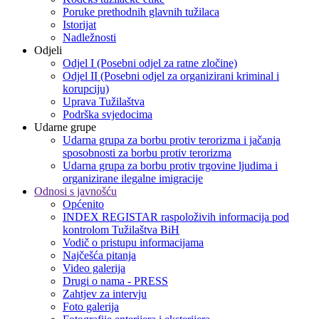
Poruke prethodnih glavnih tužilaca
Istorijat
Nadležnosti
Odjeli
Odjel I (Posebni odjel za ratne zločine)
Odjel II (Posebni odjel za organizirani kriminal i
korupciju)
Uprava Tužilaštva
Podrška svjedocima
Udarne grupe
Udarna grupa za borbu protiv terorizma i jačanja
sposobnosti za borbu protiv terorizma
Udarna grupa za borbu protiv trgovine ljudima i
organizirane ilegalne imigracije
Odnosi s javnošću
Općenito
INDEX REGISTAR raspoloživih informacija pod
kontrolom Tužilaštva BiH
Vodič o pristupu informacijama
Najčešća pitanja
Video galerija
Drugi o nama - PRESS
Zahtjev za intervju
Foto galerija