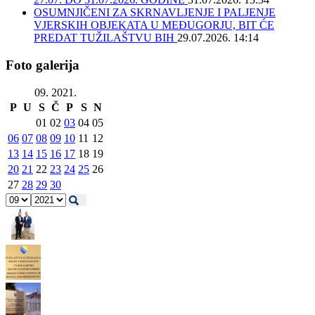
OSUMNJIČENI ZA SKRNAVLJENJE I PALJENJE
VJERSKIH OBJEKATA U MEĐUGORJU, BIT ĆE
PREDAT TUŽILAŠTVU BIH
29.07.2026. 14:14
Foto galerija
09. 2021.
P
U
S
Č
P
S
N
01
02
03
04
05
06
07
08
09
10
11
12
13
14
15
16
17
18
19
20
21
22
23
24
25
26
27
28
29
30