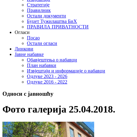
Стратегије
Правилник
Остали документи
Буџет Тужилаштва БиХ
ПРАВИЛА ПРИВАТНОСТИ
Огласи
Посао
Остали огласи
Линкови
Јавне набавке
Обавјештења о набавци
План набавки
Извјештаји и информације о набавци
Одлуке 2023 - 2026
Одлуке 2016 - 2022
Односи с јавношћу
Фото галерија 25.04.2018.