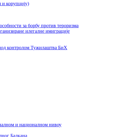
л и корупцију)
пособности за борбу против тероризма
рганизиране илегалне имиграције
од контролом Тужилаштва БиХ
налном и националном нивоу
дног Балкана