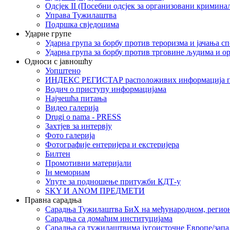
Одсјек II (Посебни одсјек за организовани кримина
Управа Тужилаштва
Подршка свједоцима
Ударне групе
Ударна група за борбу против тероризма и јачања с
Ударна група за борбу против трговине људима и о
Односи с јавношћу
Уопштено
ИНДЕКС РЕГИСТАР расположивих информација п
Водич о приступу информацијама
Најчешћа питања
Видео галерија
Drugi o nama - PRESS
Захтјев за интервју
Фото галерија
Фотографије ентеријера и екстеријера
Билтен
Промотивни материјали
Iн мемориам
Упуте за подношење притужби КДТ-у
SKY И ANOM ПРЕДМЕТИ
Правна сарадња
Сарадња Тужилаштва БиХ на међународном, регио
Сарадња са домаћим институцијама
Сарадња са тужилаштвима југоисточне Европе/запа