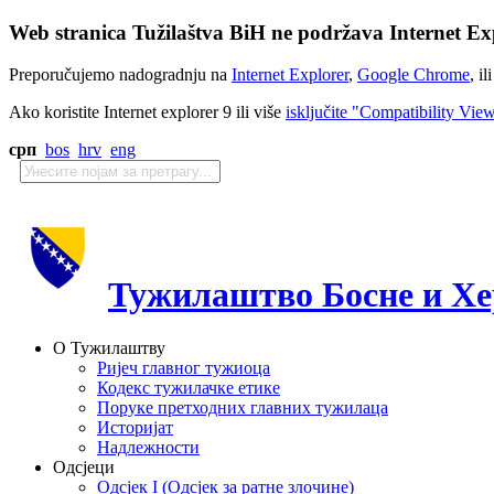
Web stranica Tužilaštva BiH ne podržava Internet Exp
Preporučujemo nadogradnju na
Internet Explorer
,
Google Chrome
, il
Ako koristite Internet explorer 9 ili više
isključite "Compatibility Vie
срп
bos
hrv
eng
Тужилаштво Босне и Хе
О Тужилаштву
Ријеч главног тужиоца
Кодекс тужилачке етике
Поруке претходних главних тужилаца
Историјат
Надлежности
Одсјеци
Одсјек I (Одсјек за ратне злочине)