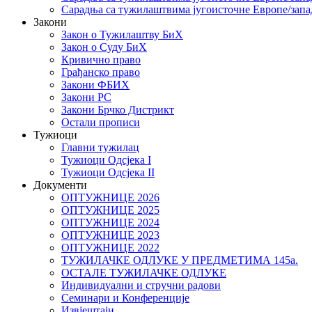
Сарадња са тужилаштвима југоисточне Европе/запа
Закони
Закон о Тужилаштву БиХ
Закон о Суду БиХ
Кривично право
Грађанско право
Закони ФБИХ
Закони РС
Закони Брчко Дистрикт
Остали прописи
Тужиоци
Главни тужилац
Тужиоци Oдсјекa I
Тужиоци Oдсјекa II
Документи
ОПТУЖНИЦЕ 2026
ОПТУЖНИЦЕ 2025
ОПТУЖНИЦЕ 2024
ОПТУЖНИЦЕ 2023
ОПТУЖНИЦЕ 2022
ТУЖИЛАЧКЕ ОДЛУКЕ У ПРЕДМЕТИМА 145а.
ОСТАЛЕ ТУЖИЛАЧКЕ ОДЛУКЕ
Индивидуални и стручни радови
Семинари и Конференције
Извјештаји