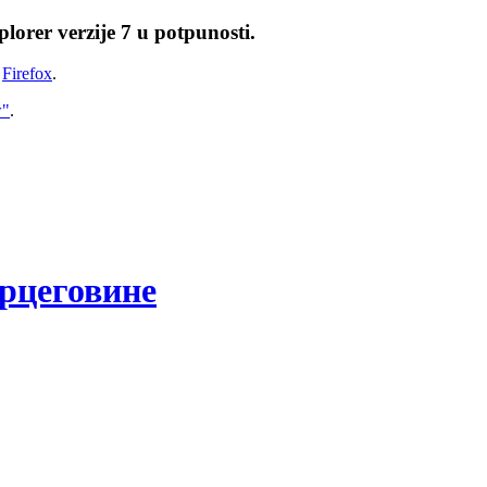
lorer verzije 7 u potpunosti.
i
Firefox
.
w"
.
рцеговине