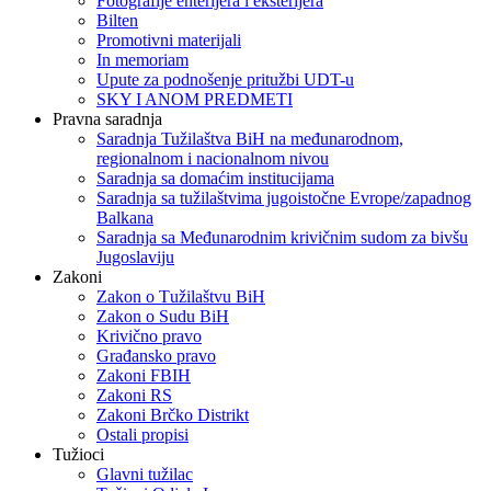
Fotografije enterijera i eksterijera
Bilten
Promotivni materijali
In memoriam
Upute za podnošenje pritužbi UDT-u
SKY I ANOM PREDMETI
Pravna saradnja
Saradnja Tužilaštva BiH na međunarodnom,
regionalnom i nacionalnom nivou
Saradnja sa domaćim institucijama
Saradnja sa tužilaštvima jugoistočne Evrope/zapadnog
Balkana
Saradnja sa Međunarodnim krivičnim sudom za bivšu
Jugoslaviju
Zakoni
Zakon o Тužilaštvu BiH
Zakon o Sudu BiH
Krivično pravo
Građansko pravo
Zakoni FBIH
Zakoni RS
Zakoni Brčko Distrikt
Ostali propisi
Tužioci
Glavni tužilac