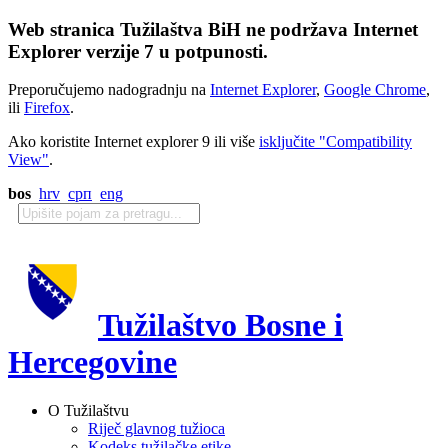
Web stranica Tužilaštva BiH ne podržava Internet
Explorer verzije 7 u potpunosti.
Preporučujemo nadogradnju na
Internet Explorer
,
Google Chrome
,
ili
Firefox
.
Ako koristite Internet explorer 9 ili više
isključite "Compatibility
View"
.
bos
hrv
срп
eng
Tužilaštvo Bosne i
Hercegovine
O Tužilaštvu
Riječ glavnog tužioca
Kodeks tužilačke etike