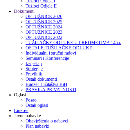
Tužioci Odjela I
Tužioci Odjela II
Dokumenti
OPTUŽNICE 2026
OPTUŽNICE 2025
OPTUŽNICE 2024
OPTUŽNICE 2023
OPTUŽNICE 2022
TUŽILAČKE ODLUKE U PREDMETIMA 145a.
OSTALE TUŽILAČKE ODLUKE
Individualni i stručni radovi
Seminari i Konferencije
Izvještaji
Strategije
Pravilnik
Ostali dokumenti
Budžet Tužilaštva BiH
PRAVILA PRIVATNOSTI
Oglasi
Posao
Ostali oglasi
Linkovi
Javne nabavke
Obavještenja o nabavci
Plan nabavki