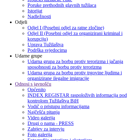
Poruke prethodnih glavnih tužilaca
Istorijat
Nadležnosti
Odjeli
Odjel I (Posebni odjel za ratne zločine)
Odjel II (Posebni odjel za organizirani kriminal i
korupciju)
Uprava Tužilaštva
Podrška svjedocima
Udarne grupe
Udarna grupa za borbu protiv terorizma i jačanja
sposobnosti za borbu protiv terorizma
Udarna grupa za borbu protiv trgovine ljudima i
organizirane ilegalne imigracije
Odnosi s javnošću
Općenito
INDEX REGISTAR raspoloživih informacija pod
kontrolom Tužilaštva BiH
Vodič o pristupu informacijama
Najčešća pitanja
Video galerija
Drugi o nama - PRESS
Zahtjev za intervju
Foto galerija