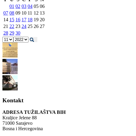
01
02
03
04
05
06
07
08
09
10
11
12
13
14
15
16
17
18
19
20
21
22
23
24
25
26
27
28
29
30
Kontakt
ADRESA TUŽILAŠTVA BIH
Kraljice Jelene 88
71000 Sarajevo
Bosna i Hercegovina