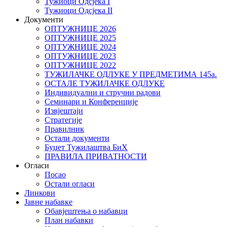
Тужиоци Oдсјекa I
Тужиоци Oдсјекa II
Документи
ОПТУЖНИЦЕ 2026
ОПТУЖНИЦЕ 2025
ОПТУЖНИЦЕ 2024
ОПТУЖНИЦЕ 2023
ОПТУЖНИЦЕ 2022
ТУЖИЛАЧКЕ ОДЛУКЕ У ПРЕДМЕТИМА 145а.
ОСТАЛЕ ТУЖИЛАЧКЕ ОДЛУКЕ
Индивидуални и стручни радови
Семинари и Конференције
Извјештаји
Стратегије
Правилник
Остали документи
Буџет Тужилаштва БиХ
ПРАВИЛА ПРИВАТНОСТИ
Огласи
Посао
Остали огласи
Линкови
Јавне набавке
Обавјештења о набавци
План набавки