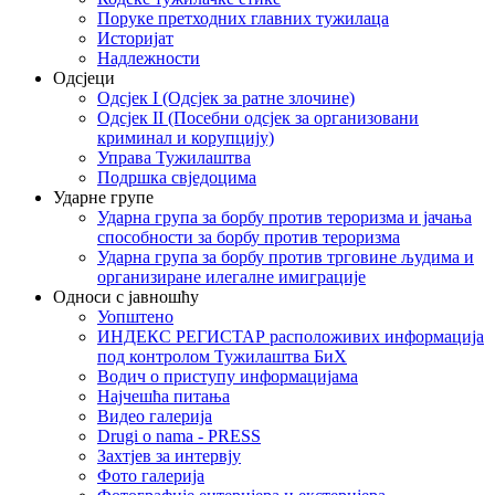
Поруке претходних главних тужилаца
Историјат
Надлежности
Одсјеци
Одсјек I (Одсјек за ратне злочине)
Одсјек II (Посебни одсјек за организовани
криминал и корупцију)
Управа Тужилаштва
Подршка свједоцима
Ударне групе
Ударна група за борбу против тероризма и јачања
способности за борбу против тероризма
Ударна група за борбу против трговине људима и
организиране илегалне имиграције
Односи с јавношћу
Уопштено
ИНДЕКС РЕГИСТАР расположивих информација
под контролом Тужилаштва БиХ
Водич о приступу информацијама
Најчешћа питања
Видео галерија
Drugi o nama - PRESS
Захтјев за интервју
Фото галерија