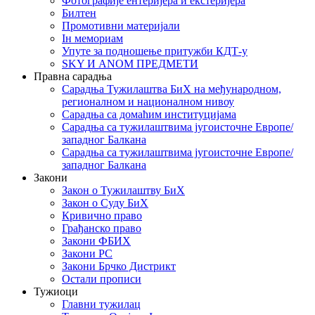
Фотографије ентеријера и екстеријера
Билтен
Промотивни материјали
Iн мемориам
Упуте за подношење притужби КДТ-у
SKY И ANOM ПРЕДМЕТИ
Правна сарадња
Сарадња Тужилаштва БиХ на међународном,
регионалном и националном нивоу
Сарадња са домаћим институцијама
Сарадња са тужилаштвима југоисточне Европе/
западног Балкана
Сарадња са тужилаштвима југоисточне Европе/
западног Балкана
Закони
Закон о Тужилаштву БиХ
Закон о Суду БиХ
Кривично право
Грађанско право
Закони ФБИХ
Закони РС
Закони Брчко Дистрикт
Остали прописи
Тужиоци
Главни тужилац