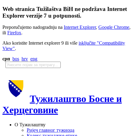
Web stranica Tužilaštva BiH ne podržava Internet
Explorer verzije 7 u potpunosti.
Preporučujemo nadogradnju na
Internet Explorer
,
Google Chrome
,
ili
Firefox
.
Ako koristite Internet explorer 9 ili više
isključite "Compatibility
View"
.
срп
bos
hrv
eng
Тужилаштво Босне и
Херцеговине
О Тужилаштву
Ријеч главног тужиоца
Кодекс тужилачке етике