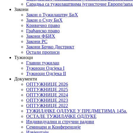
Сарадња са тужилаштвима југоисточне Европе/запа
Закони
Закон о Тужилаштву БиХ
Закон о Суду БиХ
Кривично право
Грађанско право
Закони ФБИХ
Закони РС
Закони Брчко Дистрикт
Остали прописи
Тужиоци
Главни тужилац
Тужиоци Oдсјекa I
Тужиоци Oдсјекa II
Документи
ОПТУЖНИЦЕ 2026
ОПТУЖНИЦЕ 2025
ОПТУЖНИЦЕ 2024
ОПТУЖНИЦЕ 2023
ОПТУЖНИЦЕ 2022
ТУЖИЛАЧКЕ ОДЛУКЕ У ПРЕДМЕТИМА 145а.
ОСТАЛЕ ТУЖИЛАЧКЕ ОДЛУКЕ
Индивидуални и стручни радови
Семинари и Конференције
Извјештаји