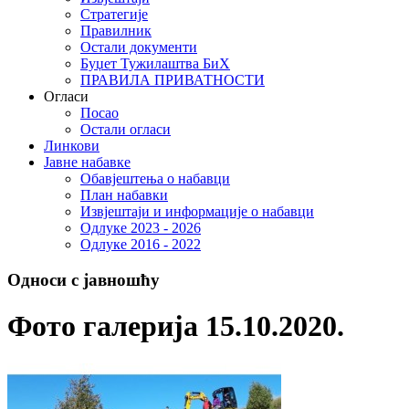
Стратегије
Правилник
Остали документи
Буџет Тужилаштва БиХ
ПРАВИЛА ПРИВАТНОСТИ
Огласи
Посао
Остали огласи
Линкови
Јавне набавке
Обавјештења о набавци
План набавки
Извјештаји и информације о набавци
Одлуке 2023 - 2026
Одлуке 2016 - 2022
Односи с јавношћу
Фото галерија 15.10.2020.