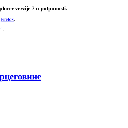
lorer verzije 7 u potpunosti.
i
Firefox
.
w"
.
рцеговине