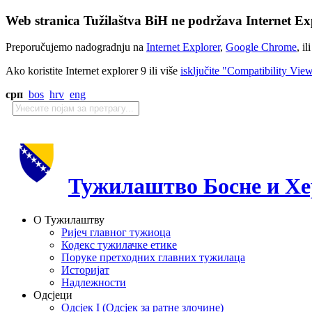
Web stranica Tužilaštva BiH ne podržava Internet Exp
Preporučujemo nadogradnju na
Internet Explorer
,
Google Chrome
, il
Ako koristite Internet explorer 9 ili više
isključite "Compatibility Vie
срп
bos
hrv
eng
Тужилаштво Босне и Хе
О Тужилаштву
Ријеч главног тужиоца
Кодекс тужилачке етике
Поруке претходних главних тужилаца
Историјат
Надлежности
Одсјеци
Одсјек I (Одсјек за ратне злочине)