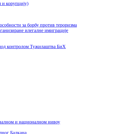
л и корупцију)
пособности за борбу против тероризма
рганизиране илегалне имиграције
од контролом Тужилаштва БиХ
налном и националном нивоу
дног Балкана