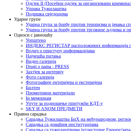
Одсјек II (Посебни одсјек за организовани кримина
Управа Тужилаштва
Подршка свједоцима
Ударне групе
Ударна група за борбу против тероризма и јачања с
Ударна група за борбу против трговине људима и о
Односи с јавношћу
Уопштено
ИНДЕКС РЕГИСТАР расположивих информација п
Водич о приступу информацијама
Најчешћа питања
Видео галерија
Drugi o nama - PRESS
Захтјев за интервју
Фото галерија
Фотографије ентеријера и екстеријера
Билтен
Промотивни материјали
Iн мемориам
Упуте за подношење притужби КДТ-у
SKY И ANOM ПРЕДМЕТИ
Правна сарадња
Сарадња Тужилаштва БиХ на међународном, регио
Сарадња са домаћим институцијама
Сарадња са тужилаштвима југоисточне Европе/запа