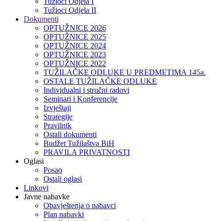
Tužioci Odjela I
Tužioci Odjela II
Dokumenti
OPTUŽNICE 2026
OPTUŽNICE 2025
OPTUŽNICE 2024
OPTUŽNICE 2023
OPTUŽNICE 2022
TUŽILAČKE ODLUKE U PREDMETIMA 145a.
OSTALE TUŽILAČKE ODLUKE
Individualni i stručni radovi
Seminari i Konferencije
Izvještaji
Strategije
Pravilnik
Ostali dokumenti
Budžet Tužilaštva BiH
PRAVILA PRIVATNOSTI
Oglasi
Posao
Ostali oglasi
Linkovi
Javne nabavke
Obavještenja o nabavci
Plan nabavki