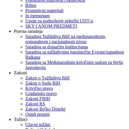
Fotografije enterijera i eksterijera
Bilten
Promotivni materijali
In memoriam
Upute za podnošenje pritužbi UDT-u
SKY I ANOM PREDMETI
Pravna saradnja
Saradnja Tužilaštva BiH na međunarodnom,
regionalnom i nacionalnom nivou
Saradnja sa domaćim institucijama
Saradnja sa tužilaštvima jugoistočne Evrope/zapadnog
Balkana
Saradnja sa Međunarodnim krivičnim sudom za bivšu
Jugoslaviju
Zakoni
Zakon o Тužilaštvu BiH
Zakon o Sudu BiH
Krivično pravo
Građansko pravo
Zakoni FBIH
Zakoni RS
Zakoni Brčko Distrikt
Ostali propisi
Tužioci
Glavni tužilac