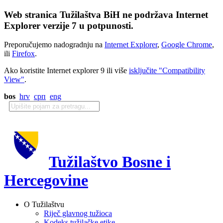
Web stranica Tužilaštva BiH ne podržava Internet
Explorer verzije 7 u potpunosti.
Preporučujemo nadogradnju na
Internet Explorer
,
Google Chrome
,
ili
Firefox
.
Ako koristite Internet explorer 9 ili više
isključite "Compatibility
View"
.
bos
hrv
срп
eng
Tužilaštvo Bosne i
Hercegovine
O Tužilaštvu
Riječ glavnog tužioca
Kodeks tužilačke etike