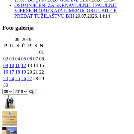
OSUMNJIČENI ZA SKRNAVLJENJE I PALJENJE
VJERSKIH OBJEKATA U MEĐUGORJU, BIT ĆE
PREDAT TUŽILAŠTVU BIH
29.07.2026. 14:14
Foto galerija
09. 2019.
P
U
S
Č
P
S
N
01
02
03
04
05
06
07
08
09
10
11
12
13
14
15
16
17
18
19
20
21
22
23
24
25
26
27
28
29
30