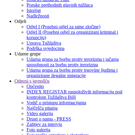
Poruke prethodnih glavnih tužilaca
Istorijat
Nadležnosti
Odjeli
Odjel I (Posebni odjel za ratne zločine)
Odjel II (Posebni odjel za organizirani kriminal i
korupciju)
Uprava Tužilaštva
Podrška svjedocima
Udarne grupe
Udarna grupa za borbu protiv terorizma i jačanja
sposobnosti za borbu protiv terorizma
Udarna grupa za borbu protiv trgovine ljudima i
organizirane ilegalne imigracije
Odnosi s javnošću
Općenito
INDEX REGISTAR raspoloživih informacija pod
kontrolom Tužilaštva BiH
Vodič o pristupu informacijama
Najčešća pitanja
Video galerija
Drugi o nama - PRESS
Zahtjev za intervju
Foto galerija