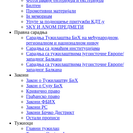
Фотографије ентеријера и екстеријера
Билтен
Промотивни материјали
Iн мемориам
Упуте за подношење притужби КДТ-у
SKY И ANOM ПРЕДМЕТИ
Правна сарадња
Сарадња Тужилаштва БиХ на међународном,
регионалном и националном нивоу
Сарадња са домаћим институцијама
Сарадња са тужилаштвима југоисточне Европе/
западног Балкана
Сарадња са тужилаштвима југоисточне Европе/
западног Балкана
Закони
Закон о Тужилаштву БиХ
Закон о Суду БиХ
Кривично право
Грађанско право
Закони ФБИХ
Закони РС
Закони Брчко Дистрикт
Остали прописи
Тужиоци
Главни тужилац