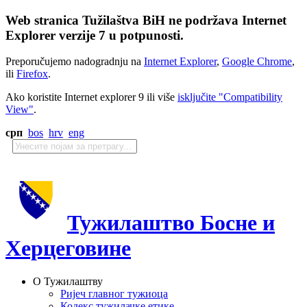
Web stranica Tužilaštva BiH ne podržava Internet
Explorer verzije 7 u potpunosti.
Preporučujemo nadogradnju na
Internet Explorer
,
Google Chrome
,
ili
Firefox
.
Ako koristite Internet explorer 9 ili više
isključite "Compatibility
View"
.
срп
bos
hrv
eng
Тужилаштво Босне и
Херцеговине
О Тужилаштву
Ријеч главног тужиоца
Кодекс тужилачке етике