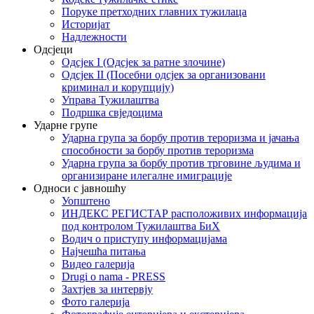
Поруке претходних главних тужилаца
Историјат
Надлежности
Одсјеци
Одсјек I (Одсјек за ратне злочине)
Одсјек II (Посебни одсјек за организовани
криминал и корупцију)
Управа Тужилаштва
Подршка свједоцима
Ударне групе
Ударна група за борбу против тероризма и јачања
способности за борбу против тероризма
Ударна група за борбу против трговине људима и
организиране илегалне имиграције
Односи с јавношћу
Уопштено
ИНДЕКС РЕГИСТАР расположивих информација
под контролом Тужилаштва БиХ
Водич о приступу информацијама
Најчешћа питања
Видео галерија
Drugi o nama - PRESS
Захтјев за интервју
Фото галерија