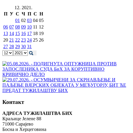
12. 2021.
П
У
С
Ч
П
С
Н
01
02
03
04
05
06
07
08
09
10
11
12
13
14
15
16
17
18
19
20
21
22
23
24
25
26
27
28
29
30
31
Контакт
АДРЕСА ТУЖИЛАШТВА БИХ
Краљице Јелене 88
71000 Сарајево
Босна и Херцеговина