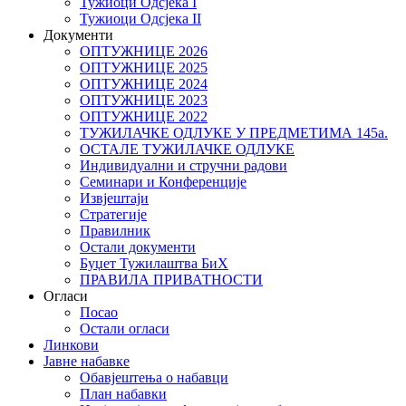
Тужиоци Oдсјекa I
Тужиоци Oдсјекa II
Документи
ОПТУЖНИЦЕ 2026
ОПТУЖНИЦЕ 2025
ОПТУЖНИЦЕ 2024
ОПТУЖНИЦЕ 2023
ОПТУЖНИЦЕ 2022
ТУЖИЛАЧКЕ ОДЛУКЕ У ПРЕДМЕТИМА 145а.
ОСТАЛЕ ТУЖИЛАЧКЕ ОДЛУКЕ
Индивидуални и стручни радови
Семинари и Конференције
Извјештаји
Стратегије
Правилник
Остали документи
Буџет Тужилаштва БиХ
ПРАВИЛА ПРИВАТНОСТИ
Огласи
Посао
Остали огласи
Линкови
Јавне набавке
Обавјештења о набавци
План набавки