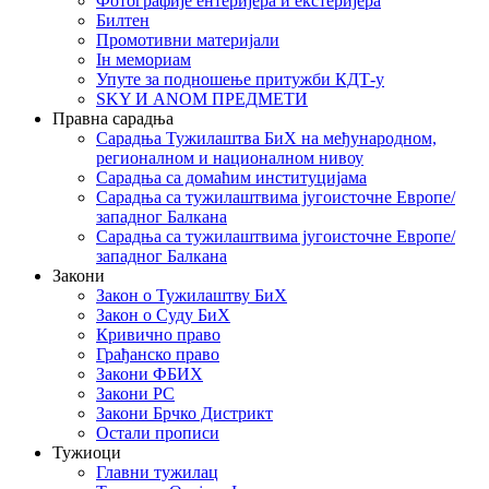
Фотографије ентеријера и екстеријера
Билтен
Промотивни материјали
Iн мемориам
Упуте за подношење притужби КДТ-у
SKY И ANOM ПРЕДМЕТИ
Правна сарадња
Сарадња Тужилаштва БиХ на међународном,
регионалном и националном нивоу
Сарадња са домаћим институцијама
Сарадња са тужилаштвима југоисточне Европе/
западног Балкана
Сарадња са тужилаштвима југоисточне Европе/
западног Балкана
Закони
Закон о Тужилаштву БиХ
Закон о Суду БиХ
Кривично право
Грађанско право
Закони ФБИХ
Закони РС
Закони Брчко Дистрикт
Остали прописи
Тужиоци
Главни тужилац