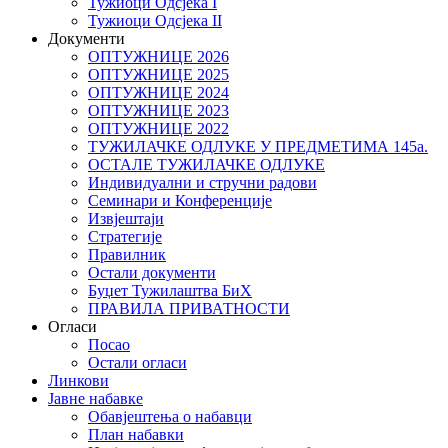
Тужиоци Oдсјекa I
Тужиоци Oдсјекa II
Документи
ОПТУЖНИЦЕ 2026
ОПТУЖНИЦЕ 2025
ОПТУЖНИЦЕ 2024
ОПТУЖНИЦЕ 2023
ОПТУЖНИЦЕ 2022
ТУЖИЛАЧКЕ ОДЛУКЕ У ПРЕДМЕТИМА 145а.
ОСТАЛЕ ТУЖИЛАЧКЕ ОДЛУКЕ
Индивидуални и стручни радови
Семинари и Конференције
Извјештаји
Стратегије
Правилник
Остали документи
Буџет Тужилаштва БиХ
ПРАВИЛА ПРИВАТНОСТИ
Огласи
Посао
Остали огласи
Линкови
Јавне набавке
Обавјештења о набавци
План набавки