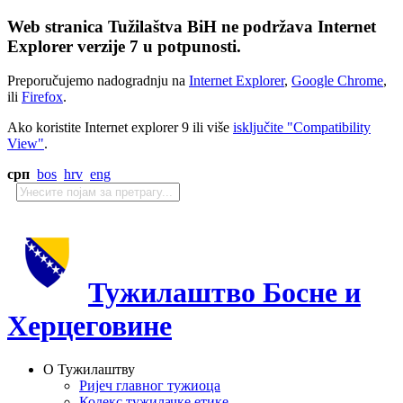
Web stranica Tužilaštva BiH ne podržava Internet
Explorer verzije 7 u potpunosti.
Preporučujemo nadogradnju na
Internet Explorer
,
Google Chrome
,
ili
Firefox
.
Ako koristite Internet explorer 9 ili više
isključite "Compatibility
View"
.
срп
bos
hrv
eng
Тужилаштво Босне и
Херцеговине
О Тужилаштву
Ријеч главног тужиоца
Кодекс тужилачке етике