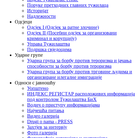
Поруке претходних главних тужилаца
Историјат
Надлежности
Одсјеци
Одсјек I (Одсјек за ратне злочине)
Одсјек II (Посебни одсјек за организовани
криминал и корупцију)
Управа Тужилаштва
Подршка свједоцима
Ударне групе
Ударна група за борбу против тероризма и јачања
способности за борбу против тероризма
Ударна група за борбу против трговине људима и
организиране илегалне имиграције
Односи с јавношћу
Уопштено
ИНДЕКС РЕГИСТАР расположивих информација
под контролом Тужилаштва БиХ
Водич о приступу информацијама
Најчешћа питања
Видео галерија
Drugi o nama - PRESS
Захтјев за интервју
Фото галерија