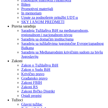
Fotografije enterijera i eksterijera
Bilten
Promotivni materijali
In memoriam
Upute za podnošenje pritužbi UDT-u
SKY I ANOM PREDMETI
Pravna saradnja
Saradnja Tužilaštva BiH na međunarodnom,
regionalnom i nacionalnom nivou
Saradnja sa domaćim institucijama
Saradnja sa tužilaštvima jugoistočne Evrope/zapadnog
Balkana
Saradnja sa Međunarodnim krivičnim sudom za bivšu
Jugoslaviju
Zakoni
Zakon o Тužilaštvu BiH
Zakon o Sudu BiH
Krivično pravo
Građansko pravo
Zakoni FBIH
Zakoni RS
Zakoni Brčko Distrikt
Ostali propisi
Tužioci
Glavni tužilac