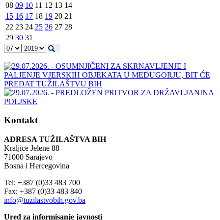
08
09
10
11
12
13
14
15
16
17
18
19
20
21
22
23
24
25
26
27
28
29
30
31
Kontakt
ADRESA TUŽILAŠTVA BIH
Kraljice Jelene 88
71000 Sarajevo
Bosna i Hercegovina
Tel: +387 (0)33 483 700
Fax: +387 (0)33 483 840
info@tuzilastvobih.gov.ba
Ured za informisanje javnosti