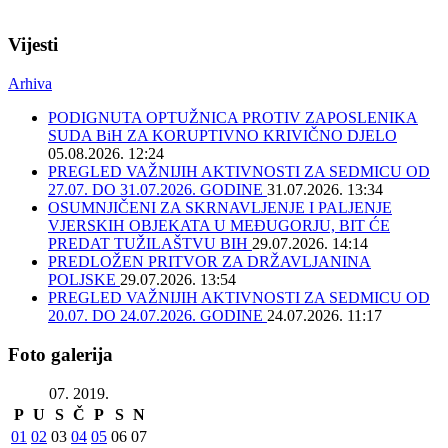
Vijesti
Arhiva
PODIGNUTA OPTUŽNICA PROTIV ZAPOSLENIKA
SUDA BiH ZA KORUPTIVNO KRIVIČNO DJELO
05.08.2026. 12:24
PREGLED VAŽNIJIH AKTIVNOSTI ZA SEDMICU OD
27.07. DO 31.07.2026. GODINE
31.07.2026. 13:34
OSUMNJIČENI ZA SKRNAVLJENJE I PALJENJE
VJERSKIH OBJEKATA U MEĐUGORJU, BIT ĆE
PREDAT TUŽILAŠTVU BIH
29.07.2026. 14:14
PREDLOŽEN PRITVOR ZA DRŽAVLJANINA
POLJSKE
29.07.2026. 13:54
PREGLED VAŽNIJIH AKTIVNOSTI ZA SEDMICU OD
20.07. DO 24.07.2026. GODINE
24.07.2026. 11:17
Foto galerija
07. 2019.
P
U
S
Č
P
S
N
01
02
03
04
05
06
07