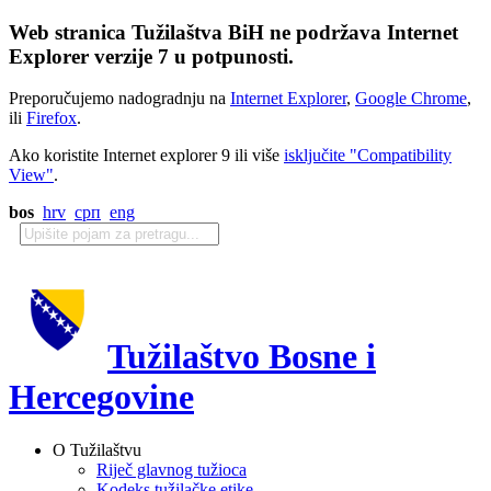
Web stranica Tužilaštva BiH ne podržava Internet
Explorer verzije 7 u potpunosti.
Preporučujemo nadogradnju na
Internet Explorer
,
Google Chrome
,
ili
Firefox
.
Ako koristite Internet explorer 9 ili više
isključite "Compatibility
View"
.
bos
hrv
срп
eng
Tužilaštvo Bosne i
Hercegovine
O Tužilaštvu
Riječ glavnog tužioca
Kodeks tužilačke etike