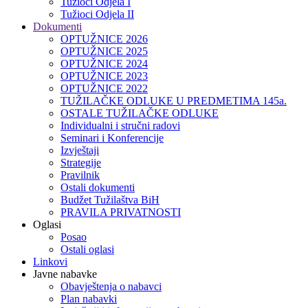
Tužioci Odjela I
Tužioci Odjela II
Dokumenti
OPTUŽNICE 2026
OPTUŽNICE 2025
OPTUŽNICE 2024
OPTUŽNICE 2023
OPTUŽNICE 2022
TUŽILAČKE ODLUKE U PREDMETIMA 145a.
OSTALE TUŽILAČKE ODLUKE
Individualni i stručni radovi
Seminari i Konferencije
Izvještaji
Strategije
Pravilnik
Ostali dokumenti
Budžet Tužilaštva BiH
PRAVILA PRIVATNOSTI
Oglasi
Posao
Ostali oglasi
Linkovi
Javne nabavke
Obavještenja o nabavci
Plan nabavki