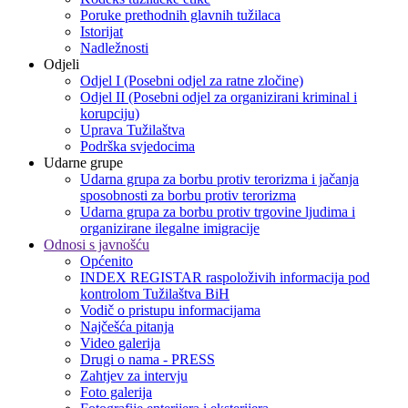
Poruke prethodnih glavnih tužilaca
Istorijat
Nadležnosti
Odjeli
Odjel I (Posebni odjel za ratne zločine)
Odjel II (Posebni odjel za organizirani kriminal i
korupciju)
Uprava Tužilaštva
Podrška svjedocima
Udarne grupe
Udarna grupa za borbu protiv terorizma i jačanja
sposobnosti za borbu protiv terorizma
Udarna grupa za borbu protiv trgovine ljudima i
organizirane ilegalne imigracije
Odnosi s javnošću
Općenito
INDEX REGISTAR raspoloživih informacija pod
kontrolom Tužilaštva BiH
Vodič o pristupu informacijama
Najčešća pitanja
Video galerija
Drugi o nama - PRESS
Zahtjev za intervju
Foto galerija