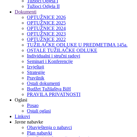
Tužioci Odjela I
Tužioci Odjela II
Dokumenti
OPTUŽNICE 2026
OPTUŽNICE 2025
OPTUŽNICE 2024
OPTUŽNICE 2023
OPTUŽNICE 2022
TUŽILAČKE ODLUKE U PREDMETIMA 145a.
OSTALE TUŽILAČKE ODLUKE
Individualni i stručni radovi
Seminari i Konferencije
Izvještaji
Strategije
Pravilnik
Ostali dokumenti
Budžet Tužilaštva BiH
PRAVILA PRIVATNOSTI
Oglasi
Posao
Ostali oglasi
Linkovi
Javne nabavke
Obavještenja o nabavci
Plan nabavki