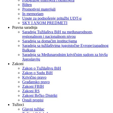
Fotografije enterijera i eksterijera
Bilten
Promotivni materijali
In memoriam
Upute za podnošenje pritužbi UDT-u
SKY I ANOM PREDMETI
Pravna saradnja
Saradnja Tužilaštva BiH na međunarodnom,
regionalnom i nacionalnom nivou
Saradnja sa domaćim institucijama
Saradnja sa tužilaštvima jugoistočne Evrope/zapadnog
Balkana
Saradnja sa Međunarodnim krivičnim sudom za bivšu
Jugoslaviju
Zakoni
Zakon o Тužilaštvu BiH
Zakon o Sudu BiH
Krivično pravo
Građansko pravo
Zakoni FBIH
Zakoni RS
Zakoni Brčko Distrikt
Ostali propisi
Tužioci
Glavni tužilac