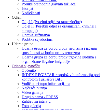
Poruke prethodnih glavnih tužilaca
Istorijat
Nadležnosti
Odjeli
Odjel I (Posebni odjel za ratne zločine)
Odjel II (Posebni odjel za organizirani kriminal i
korupciju)
Uprava Tužilaštva
Podrška svjedocima
Udarne grupe
Udarna grupa za borbu protiv terorizma i jačanja
sposobnosti za borbu protiv terorizma
Udarna grupa za borbu protiv trgovine ljudima i
organizirane ilegalne imigracije
Odnosi s javnošću
Općenito
INDEX REGISTAR raspoloživih informacija pod
kontrolom Tužilaštva BiH
Vodič o pristupu informacijama
Najčešća pitanja
Video galerija
Drugi o nama - PRESS
Zahtjev za intervju
Foto galerija