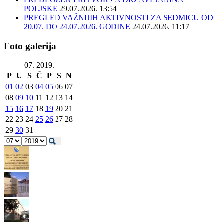
POLJSKE
29.07.2026. 13:54
PREGLED VAŽNIJIH AKTIVNOSTI ZA SEDMICU OD
20.07. DO 24.07.2026. GODINE
24.07.2026. 11:17
Foto galerija
07. 2019.
P
U
S
Č
P
S
N
01
02
03
04
05
06
07
08
09
10
11
12
13
14
15
16
17
18
19
20
21
22
23
24
25
26
27
28
29
30
31