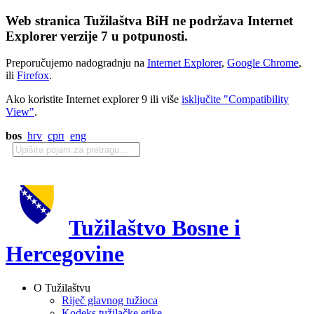
Web stranica Tužilaštva BiH ne podržava Internet
Explorer verzije 7 u potpunosti.
Preporučujemo nadogradnju na
Internet Explorer
,
Google Chrome
,
ili
Firefox
.
Ako koristite Internet explorer 9 ili više
isključite "Compatibility
View"
.
bos
hrv
срп
eng
Tužilaštvo Bosne i
Hercegovine
O Tužilaštvu
Riječ glavnog tužioca
Kodeks tužilačke etike