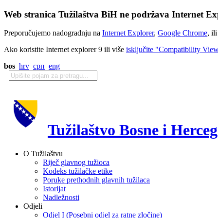
Web stranica Tužilaštva BiH ne podržava Internet Exp
Preporučujemo nadogradnju na
Internet Explorer
,
Google Chrome
, il
Ako koristite Internet explorer 9 ili više
isključite "Compatibility Vie
bos
hrv
срп
eng
Tužilaštvo Bosne i Herce
O Tužilaštvu
Riječ glavnog tužioca
Kodeks tužilačke etike
Poruke prethodnih glavnih tužilaca
Istorijat
Nadležnosti
Odjeli
Odjel I (Posebni odjel za ratne zločine)