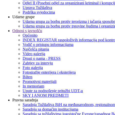
Odjel II (Posebni odjel za organizirani kriminal i korupci
Uprava Tužilaštva
Podrška svjedocima
Udarne grupe
Udarna grupa za borbu protiv terorizma i jačanja sposobn
Udarna grupa za borbu protiv trgovine ljudima i organizir
Odnosi s javnošću
Općenito
INDEX REGISTAR raspoloživih informacija pod kontro
Vodič o pristupu informacijama
Najčešća pitanja
Video galerija
Drugi o nama - PRESS
Zahtjev za intervju
Foto galerija
Fotografije enterijera i eksterijera
Bilten
Promotivni materijali
In memoriam
Upute za podnošenje pritužbi UDT-u
SKY I ANOM PREDMETI
Pravna saradnja
Saradnja Tužilaštva BiH na međunarodnom, regionalnom
Saradnja sa domaćim institucijama
Saradnja sa tužilaštvima jugoistočne Evrope/zapadnog B