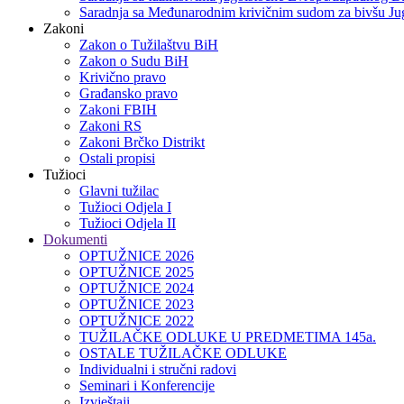
Saradnja sa Međunarodnim krivičnim sudom za bivšu Jug
Zakoni
Zakon o Тužilaštvu BiH
Zakon o Sudu BiH
Krivično pravo
Građansko pravo
Zakoni FBIH
Zakoni RS
Zakoni Brčko Distrikt
Ostali propisi
Tužioci
Glavni tužilac
Tužioci Odjela I
Tužioci Odjela II
Dokumenti
OPTUŽNICE 2026
OPTUŽNICE 2025
OPTUŽNICE 2024
OPTUŽNICE 2023
OPTUŽNICE 2022
TUŽILAČKE ODLUKE U PREDMETIMA 145a.
OSTALE TUŽILAČKE ODLUKE
Individualni i stručni radovi
Seminari i Konferencije
Izvještaji