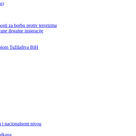
ju)
osti za borbu protiv terorizma
ane ilegalne imigracije
lom Tužilaštva BiH
 i nacionalnom nivou
alkana