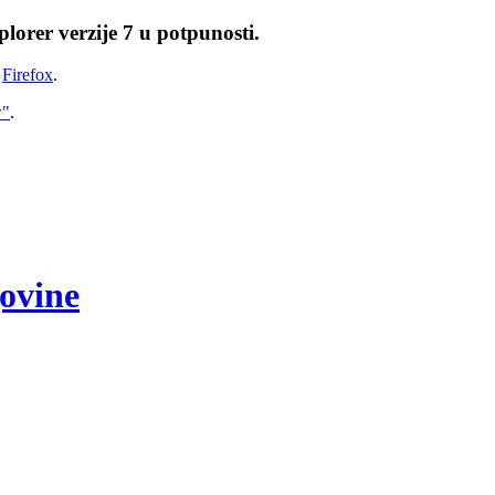
lorer verzije 7 u potpunosti.
i
Firefox
.
w"
.
govine