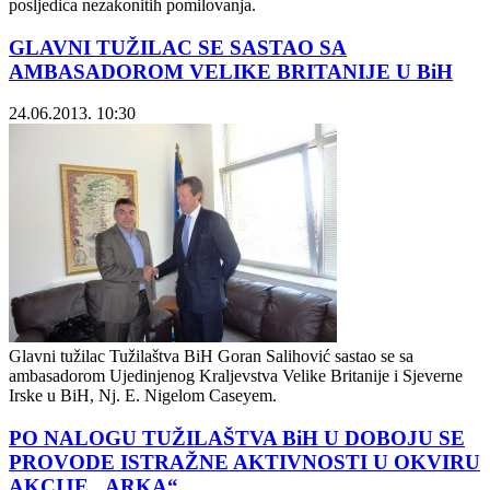
posljedica nezakonitih pomilovanja.
GLAVNI TUŽILAC SE SASTAO SA
AMBASADOROM VELIKE BRITANIJE U BiH
24.06.2013. 10:30
Glavni tužilac Tužilaštva BiH Goran Salihović sastao se sa
ambasadorom Ujedinjenog Kraljevstva Velike Britanije i Sjeverne
Irske u BiH, Nj. E. Nigelom Caseyem.
PO NALOGU TUŽILAŠTVA BiH U DOBOJU SE
PROVODE ISTRAŽNE AKTIVNOSTI U OKVIRU
AKCIJE „ARKA“