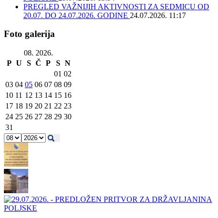
PREGLED VAŽNIJIH AKTIVNOSTI ZA SEDMICU OD
20.07. DO 24.07.2026. GODINE
24.07.2026. 11:17
Foto galerija
08. 2026.
P
U
S
Č
P
S
N
01
02
03
04
05
06
07
08
09
10
11
12
13
14
15
16
17
18
19
20
21
22
23
24
25
26
27
28
29
30
31