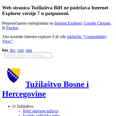
Web stranica Tužilaštva BiH ne podržava Internet
Explorer verzije 7 u potpunosti.
Preporučujemo nadogradnju na
Internet Explorer
,
Google Chrome
,
ili
Firefox
.
Ako koristite Internet explorer 9 ili više
isključite "Compatibility
View"
.
bos
hrv
срп
eng
Tužilaštvo Bosne i
Hercegovine
O Tužilaštvu
Riječ glavnog tužioca
Kodeks tužilačke etike