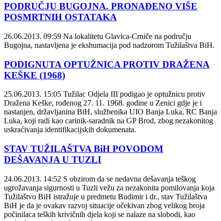
PODRUČJU BUGOJNA. PRONAĐENO VIŠE
POSMRTNIH OSTATAKA
26.06.2013. 09:59
Na lokalitetu Glavica-Crniče na području
Bugojna, nastavljena je ekshumacija pod nadzorom Tužilaštva BiH.
PODIGNUTA OPTUŽNICA PROTIV DRAŽENA
KEŠKE (1968)
25.06.2013. 15:05
Tužilac Odjela III podigao je optužnicu protiv
Dražena Keške, rođenog 27. 11. 1968. godine u Zenici gdje je i
nastanjen, državljanina BiH, službenika UIO Banja Luka, RC Banja
Luka, koji radi kao carinik-saradnik na GP Brod, zbog nezakonitog
uskraćivanja identifikacijskih dokumenata.
STAV TUŽILAŠTVA BiH POVODOM
DEŠAVANJA U TUZLI
24.06.2013. 14:52
S obzirom da se nedavna dešavanja teškog
ugrožavanja sigurnosti u Tuzli vežu za nezakonita pomilovanja koja
Tužilaštvo BiH istražuje u predmetu Budimir i dr., stav Tužilaštva
BiH je da je ovakav razvoj situacije očekivan zbog velikog broja
počinilaca teških krivičnih djela koji se nalaze na slobodi, kao