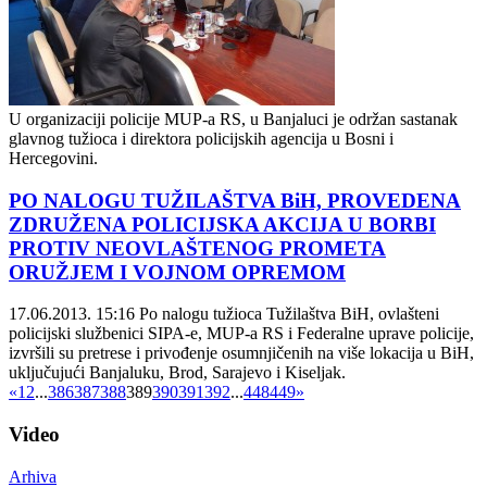
U organizaciji policije MUP-a RS, u Banjaluci je održan sastanak
glavnog tužioca i direktora policijskih agencija u Bosni i
Hercegovini.
PO NALOGU TUŽILAŠTVA BiH, PROVEDENA
ZDRUŽENA POLICIJSKA AKCIJA U BORBI
PROTIV NEOVLAŠTENOG PROMETA
ORUŽJEM I VOJNOM OPREMOM
17.06.2013. 15:16
Po nalogu tužioca Tužilaštva BiH, ovlašteni
policijski službenici SIPA-e, MUP-a RS i Federalne uprave policije,
izvršili su pretrese i privođenje osumnjičenih na više lokacija u BiH,
uključujući Banjaluku, Brod, Sarajevo i Kiseljak.
«
1
2
...
386
387
388
389
390
391
392
...
448
449
»
Video
Arhiva