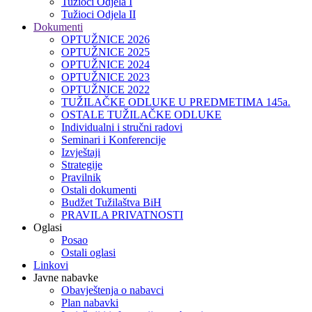
Tužioci Odjela I
Tužioci Odjela II
Dokumenti
OPTUŽNICE 2026
OPTUŽNICE 2025
OPTUŽNICE 2024
OPTUŽNICE 2023
OPTUŽNICE 2022
TUŽILAČKE ODLUKE U PREDMETIMA 145a.
OSTALE TUŽILAČKE ODLUKE
Individualni i stručni radovi
Seminari i Konferencije
Izvještaji
Strategije
Pravilnik
Ostali dokumenti
Budžet Tužilaštva BiH
PRAVILA PRIVATNOSTI
Oglasi
Posao
Ostali oglasi
Linkovi
Javne nabavke
Obavještenja o nabavci
Plan nabavki