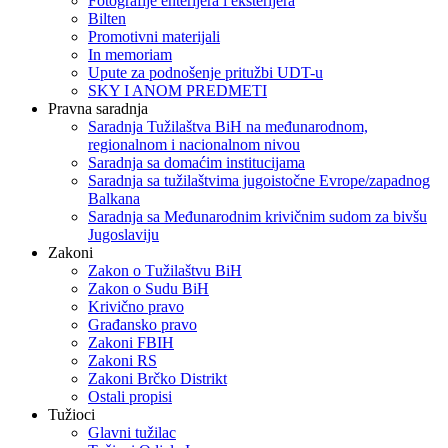
Fotografije enterijera i eksterijera
Bilten
Promotivni materijali
In memoriam
Upute za podnošenje pritužbi UDT-u
SKY I ANOM PREDMETI
Pravna saradnja
Saradnja Tužilaštva BiH na međunarodnom,
regionalnom i nacionalnom nivou
Saradnja sa domaćim institucijama
Saradnja sa tužilaštvima jugoistočne Evrope/zapadnog
Balkana
Saradnja sa Međunarodnim krivičnim sudom za bivšu
Jugoslaviju
Zakoni
Zakon o Тužilaštvu BiH
Zakon o Sudu BiH
Krivično pravo
Građansko pravo
Zakoni FBIH
Zakoni RS
Zakoni Brčko Distrikt
Ostali propisi
Tužioci
Glavni tužilac