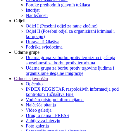
Poruke prethodnih glavnih tužilaca
Istorijat
Nadležnosti
Odjeli
Odjel I (Posebni odjel za ratne zločine)
Odjel II (Posebni odjel za organizirani kriminal i
korupciju)
Uprava Tužilaštva
Podrška svjedocima
Udarne grupe
Udarna grupa za borbu protiv terorizma i jačanja
sposobnosti za borbu protiv terorizma
Udarna grupa za borbu protiv trgovine ljudima i
organizirane ilegalne imigracije
Odnosi s javnošću
Općenito
INDEX REGISTAR raspoloživih informacija pod
kontrolom Tužilaštva BiH
Vodič o pristupu informacijama
Najčešća pitanja
Video galerija
Drugi o nama - PRESS
Zahtjev za intervju
Foto galerija