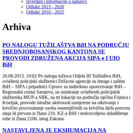
Izvještaji i informacije o nabavci
Odluke 2023 - 2026
Odluke 2016 - 2022
Arhiva
PO NALOGU TUŽILAŠTVA BiH NA PODRUČJU
SREDNJOBOSANSKOG KANTONA SE
PROVODI ZDRUŽENA AKCIJA SIPA-e I UIO
BiH
26.06.2013. 10:02
Po nalogu tužioca Odjela III Tužilaštva BiH,
ovlašteni policijski službenici Državne agencije za istrage i zaštitu
BiH – SIPA i pripadnici Uprave za indirektno oporezivanje BiH –
Regionalni centar Sarajevo, uz asistiranje ovlaštenih policijskih
službenika MUP-a SBK, na tri lokacije na području općina Fojnica i
Kiseljak, provode istražne aktivnosti usmjerene na otkrivanje i
krivično procesuiranje osoba osumnjičenih za krivična djela porezna
utaja ili prevara iz člana 210. KZ-a BiH i nedozvoljeno skladištenje
robe iz člana 210b. istog Zakona.
NASTAVLJENA JE EKSHUMACIJA NA