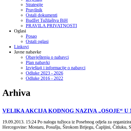
Strategije
Pravilnik
Ostali dokumenti
Budžet Tužilaštva BiH
PRAVILA PRIVATNOSTI
Oglasi
Posao
Ostali oglasi
Linkovi
Javne nabavke
Obavještenja o nabavci
Plan nabavki
Izvještaji i informacije o nabavci
Odluke 2023 - 2026
Odluke 2016 - 2022
Arhiva
VELIKA AKCIJA KODNOG NAZIVA „OSOJE“ 
19.09.2013. 15:24
Po nalogu tužioca iz Posebnog odjela za organizira
Hercegovine: Mostaru, Posušju, Širokom Brijegu, Čapljini, Čitluku, Sa