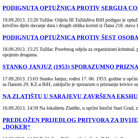
PODIGNUTA OPTUŽNICA PROTIV SERGIJA COS
19.09.2013. 15:20
Tužilac Odjela III Tužilaštva BiH podigao je optužni
krivično djelo davanje dara i drugih oblika koristi iz člana 218. stava
PODIGNUTA OPTUŽNICA PROTIV ŠEST OSO
18.09.2013. 15:25
Tužilac Posebnog odjela za organizirani kriminal, p
opojnim drogama.
STANKO JANJUZ (1953) SPORAZUMNO PRIZN
17.09.2013. 15:03
Stanko Janjuz, rođen 17. 06. 1953. godine u općini 
sa članom 29. KZ-a BiH, zaključio je sporazum o priznanju krivice sa
NA ZLATIŠTU U SARAJEVU ZAVRŠENA EKSH
16.09.2013. 14:59
Na lokalitetu Zlatište, u općini Istočni Stari Grad
PREDLOŽEN PRIJEDLOG PRITVORA ZA DVIJE 
„DOKER“