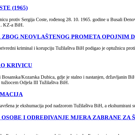
TE (1965)
cu protiv Sergija Coste, rođenog 28. 10. 1965. godine u Busali Đenovi (B
 1. KZ-a BiH.
BA ZBOG NEOVLAŠTENOG PROMETA OPOJNIM
rivredni kriminal i korupciju Tužilaštva BiH podigao je optužnicu prot
AO KRIVICU
Bosanska/Kozarska Dubica, gdje je stalno i nastanjen, državljanin BiH,
 tužiocem Odjela III Tužilaštva BiH.
UMACIJA
, završena je ekshumacija pod nadzorom Tužilaštva BiH, a ekshumirani s
OSOBE I ODREĐIVANJE MJERA ZABRANE ZA Š