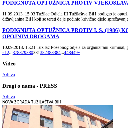
PODIGNUTA OPTUŽNICA PROTIV VJEKOSLAVA
11.09.2013. 15:03
Tužilac Odjela III Tužilaštva BiH podigao je optuž
državljanina BiH koji se tereti da je počinio krivično djelo sprečavan
PODIGNUTA OPTUŽNICA PROTIV I. S. (1986
OPOJNIM DROGAMA
10.09.2013. 15:21
Tužilac Posebnog odjela za organizirani kriminal, p
«
1
2
...
378
379
380
381
382
383
384
...
448
449
»
Video
Arhiva
Drugi o nama - PRESS
Arhiva
NOVA ZGRADA TUŽILAŠTVA BIH