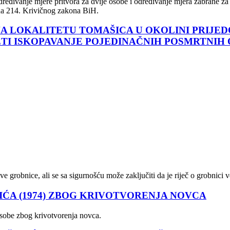
eđivanje mjere pritvora za dvije osobe i određivanje mjera zabrane za 
lana 214. Krivičnog zakona BiH.
NA LOKALITETU TOMAŠICA U OKOLINI PRIJED
TI ISKOPAVANJE POJEDINAČNIH POSMRTNIH
e grobnice, ali se sa sigurnošću može zaključiti da je riječ o grobnici 
IĆA (1974) ZBOG KRIVOTVORENJA NOVCA
osobe zbog krivotvorenja novca.