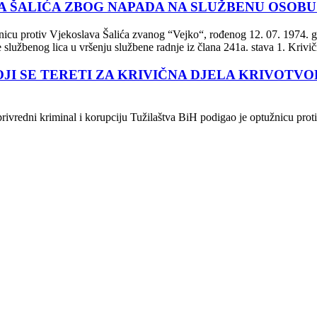
 ŠALIĆA ZBOG NAPADA NA SLUŽBENU OSOBU
nicu protiv Vjekoslava Šalića zvanog “Vejko“, rođenog 12. 07. 1974. g
je službenog lica u vršenju službene radnje iz člana 241a. stava 1. Kri
) KOJI SE TERETI ZA KRIVIČNA DJELA KRIVO
rivredni kriminal i korupciju Tužilaštva BiH podigao je optužnicu prot