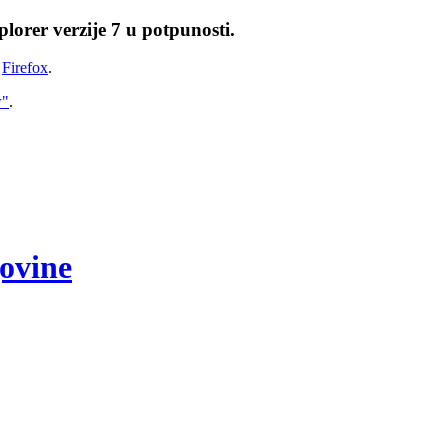
lorer verzije 7 u potpunosti.
i
Firefox
.
w"
.
govine