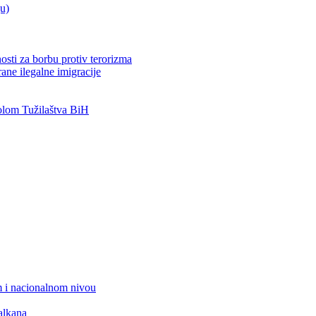
ju)
osti za borbu protiv terorizma
ane ilegalne imigracije
lom Tužilaštva BiH
 i nacionalnom nivou
alkana