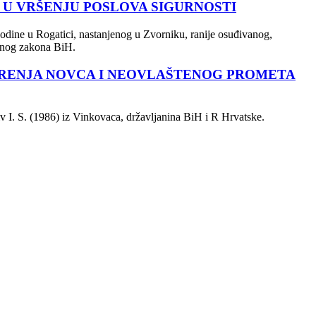
 U VRŠENJU POSLOVA SIGURNOSTI
odine u Rogatici, nastanjenog u Zvorniku, ranije osuđivanog,
vičnog zakona BiH.
TVORENJA NOVCA I NEOVLAŠTENOG PROMETA
iv I. S. (1986) iz Vinkovaca, državljanina BiH i R Hrvatske.