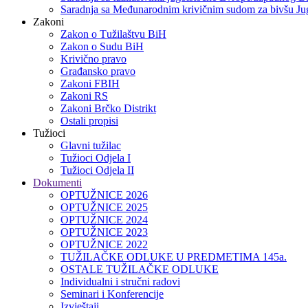
Saradnja sa Međunarodnim krivičnim sudom za bivšu Jug
Zakoni
Zakon o Тužilaštvu BiH
Zakon o Sudu BiH
Krivično pravo
Građansko pravo
Zakoni FBIH
Zakoni RS
Zakoni Brčko Distrikt
Ostali propisi
Tužioci
Glavni tužilac
Tužioci Odjela I
Tužioci Odjela II
Dokumenti
OPTUŽNICE 2026
OPTUŽNICE 2025
OPTUŽNICE 2024
OPTUŽNICE 2023
OPTUŽNICE 2022
TUŽILAČKE ODLUKE U PREDMETIMA 145a.
OSTALE TUŽILAČKE ODLUKE
Individualni i stručni radovi
Seminari i Konferencije
Izvještaji