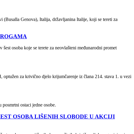
usalla Genova), Italija, državljanina Italije, koji se tereti za
 DROGAMA
iv šest osoba koje se terete za neovlašteni međunarodni promet
 optužen za krivično djelo krijumčarenje iz člana 214. stava 1. u vezi
u posmrtni ostaci jedne osobe.
EST OSOBA LIŠENIH SLOBODE U AKCIJI