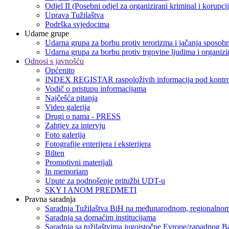
Odjel II (Posebni odjel za organizirani kriminal i korupci
Uprava Tužilaštva
Podrška svjedocima
Udarne grupe
Udarna grupa za borbu protiv terorizma i jačanja sposobn
Udarna grupa za borbu protiv trgovine ljudima i organizir
Odnosi s javnošću
Općenito
INDEX REGISTAR raspoloživih informacija pod kontro
Vodič o pristupu informacijama
Najčešća pitanja
Video galerija
Drugi o nama - PRESS
Zahtjev za intervju
Foto galerija
Fotografije enterijera i eksterijera
Bilten
Promotivni materijali
In memoriam
Upute za podnošenje pritužbi UDT-u
SKY I ANOM PREDMETI
Pravna saradnja
Saradnja Tužilaštva BiH na međunarodnom, regionalnom
Saradnja sa domaćim institucijama
Saradnja sa tužilaštvima jugoistočne Evrope/zapadnog B