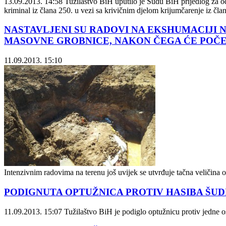
13.09.2013. 14:58
Tužilaštvo BiH uputilo je Sudu BiH prijedlog za odr
kriminal iz člana 250. u vezi sa krivičnim djelom krijumčarenje iz č
NASTAVLJENI SU RADOVI NA EKSHUMACIJI 
MASOVNE GROBNICE, NAKON ČEGA ĆE POČE
11.09.2013. 15:10
Intenzivnim radovima na terenu još uvijek se utvrđuje tačna veličina ov
PODIGNUTA OPTUŽNICA PROTIV HASIBA ŠUD
11.09.2013. 15:07
Tužilaštvo BiH je podiglo optužnicu protiv jedne 