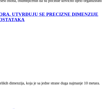
šest osoba, osumnjičenih da su počinile krivično djelo organizirani
ORA. UTVRĐUJU SE PRECIZNE DIMENZIJE
 OSTATAKA
velikih dimenzija, koja je sa jedne strane duga najmanje 10 metara.