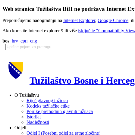
Web stranica Tužilaštva BiH ne podržava Internet Exp
Preporučujemo nadogradnju na
Internet Explorer
,
Google Chrome
, il
Ako koristite Internet explorer 9 ili više
isključite "Compatibility Vie
bos
hrv
срп
eng
Tužilaštvo Bosne i Herce
O Tužilaštvu
Riječ glavnog tužioca
Kodeks tužilačke etike
Poruke prethodnih glavnih tužilaca
Istorijat
Nadležnosti
Odjeli
Odjel I (Posebni odjel za ratne zločine)