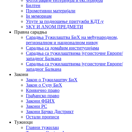
Фотографије ентеријера и екстеријера
Билтен
Промотивни материјали
Iн мемориам
Упуте за подношење притужби КДТ-у
SKY И ANOM ПРЕДМЕТИ
Правна сарадња
Сарадња Тужилаштва БиХ на међународном,
регионалном и националном нивоу
Сарадња са домаћим институцијама
Сарадња са тужилаштвима југоисточне Европе/
западног Балкана
Сарадња са тужилаштвима југоисточне Европе/
западног Балкана
Закони
Закон о Тужилаштву БиХ
Закон о Суду БиХ
Кривично право
Грађанско право
Закони ФБИХ
Закони РС
Закони Брчко Дистрикт
Остали прописи
Тужиоци
Главни тужилац