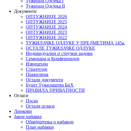
Тужиоци Oдсјекa I
Тужиоци Oдсјекa II
Документи
ОПТУЖНИЦЕ 2026
ОПТУЖНИЦЕ 2025
ОПТУЖНИЦЕ 2024
ОПТУЖНИЦЕ 2023
ОПТУЖНИЦЕ 2022
ТУЖИЛАЧКЕ ОДЛУКЕ У ПРЕДМЕТИМА 145а.
ОСТАЛЕ ТУЖИЛАЧКЕ ОДЛУКЕ
Индивидуални и стручни радови
Семинари и Конференције
Извјештаји
Стратегије
Правилник
Остали документи
Буџет Тужилаштва БиХ
ПРАВИЛА ПРИВАТНОСТИ
Огласи
Посао
Остали огласи
Линкови
Јавне набавке
Обавјештења о набавци
План набавки