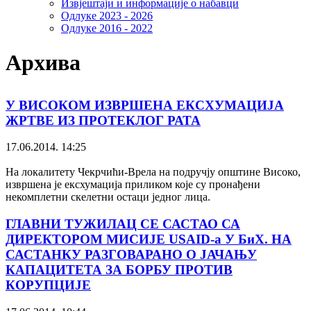
Извјештаји и информације о набавци
Одлуке 2023 - 2026
Одлуке 2016 - 2022
Архива
У ВИСОКОМ ИЗВРШЕНА ЕКСХУМАЦИЈА
ЖРТВЕ ИЗ ПРОТЕКЛОГ РАТА
17.06.2014. 14:25
На локалитету Чекрчићи-Врела на подручју општине Високо,
извршена је ексхумација приликом које су пронађени
некомплетни скелетни остаци једног лица.
ГЛАВНИ ТУЖИЛАЦ СЕ САСТАО СА
ДИРЕКТОРОМ МИСИЈЕ USAID-а У БиХ. НА
САСТАНКУ РАЗГОВАРАНО О ЈАЧАЊУ
КАПАЦИТЕТА ЗА БОРБУ ПРОТИВ
КОРУПЦИЈЕ