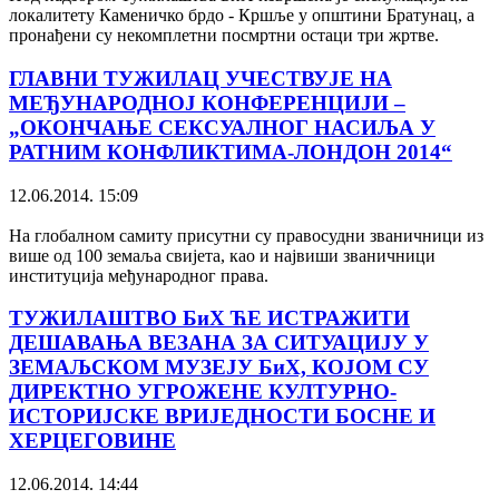
локалитету Каменичко брдо - Кршље у општини Братунац, а
пронађени су некомплетни посмртни остаци три жртве.
ГЛАВНИ ТУЖИЛАЦ УЧЕСТВУЈЕ НА
МЕЂУНАРОДНОЈ КОНФЕРЕНЦИЈИ –
„ОКОНЧАЊЕ СЕКСУАЛНОГ НАСИЉА У
РАТНИМ КОНФЛИКТИМА-ЛОНДОН 2014“
12.06.2014. 15:09
На глобалном самиту присутни су правосудни званичници из
више од 100 земаља свијета, као и највиши званичници
институција међународног права.
ТУЖИЛАШТВО БиХ ЋЕ ИСТРАЖИТИ
ДЕШАВАЊА ВЕЗАНА ЗА СИТУАЦИЈУ У
ЗЕМАЉСКОМ МУЗЕЈУ БиХ, КОЈОМ СУ
ДИРЕКТНО УГРОЖЕНЕ КУЛТУРНО-
ИСТОРИЈСКЕ ВРИЈЕДНОСТИ БОСНЕ И
ХЕРЦЕГОВИНЕ
12.06.2014. 14:44