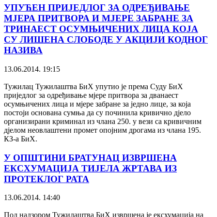
УПУЋЕН ПРИЈЕДЛОГ ЗА ОДРЕЂИВАЊЕ
МЈЕРА ПРИТВОРА И МЈЕРЕ ЗАБРАНЕ ЗА
ТРИНАЕСТ ОСУМЊИЧЕНИХ ЛИЦА КОЈА
СУ ЛИШЕНА СЛОБОДЕ У АКЦИЈИ КОДНОГ
НАЗИВА
13.06.2014. 19:15
Тужилац Тужилаштва БиХ упутио је према Суду БиХ
приједлог за одређивање мјере притвора за дванаест
осумњичених лица и мјере забране за једно лице, за која
постоји основана сумња да су починила кривично дјело
организирани криминал из члана 250. у вези са кривичним
дјелом неовлаштени промет опојним дрогама из члана 195.
КЗ-а БиХ.
У ОПШТИНИ БРАТУНАЦ ИЗВРШЕНА
ЕКСХУМАЦИЈА ТИЈЕЛА ЖРТАВА ИЗ
ПРОТЕКЛОГ РАТА
13.06.2014. 14:40
Под надзором Тужилаштва БиХ извршена је ексхумација на