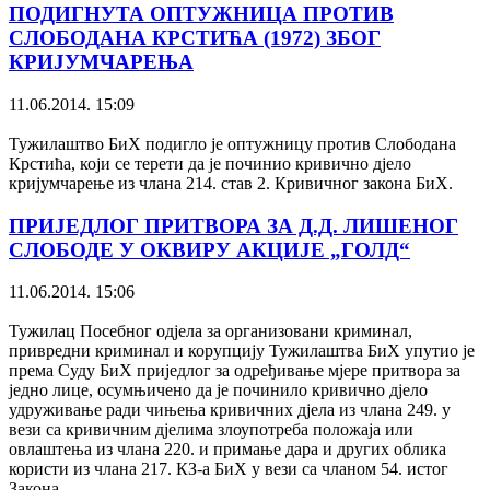
ПОДИГНУТА ОПТУЖНИЦА ПРОТИВ
СЛОБОДАНА КРСТИЋА (1972) ЗБОГ
КРИЈУМЧАРЕЊА
11.06.2014. 15:09
Тужилаштво БиХ подигло је оптужницу против Слободана
Крстића, који се терети да је починио кривично дјело
кријумчарење из члана 214. став 2. Кривичног закона БиХ.
ПРИЈЕДЛОГ ПРИТВОРА ЗА Д.Д. ЛИШЕНОГ
СЛОБОДЕ У ОКВИРУ АКЦИЈЕ „ГОЛД“
11.06.2014. 15:06
Тужилац Посебног одјела за организовани криминал,
привредни криминал и корупцију Тужилаштва БиХ упутио је
према Суду БиХ приједлог за одређивање мјере притвора за
једно лице, осумњичено да је починило кривично дјело
удруживање ради чињења кривичних дјела из члана 249. у
вези са кривичним дјелима злоупотреба положаја или
овлаштења из члана 220. и примање дара и других облика
користи из члана 217. КЗ-а БиХ у вези са чланом 54. истог
Закона.