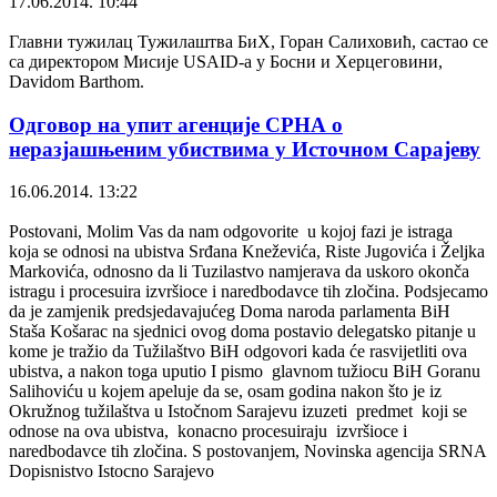
17.06.2014. 10:44
Главни тужилац Тужилаштва БиХ, Горан Салиховић, састао се
са директором Мисије USAID-а у Босни и Херцеговини,
Davidom Barthom.
Одговор на упит агенције СРНА о
неразјашњеним убиствима у Источном Сарајеву
16.06.2014. 13:22
Postovani, Molim Vas da nam odgovorite u kojoj fazi je istraga
koja se odnosi na ubistva Srđana Kneževića, Riste Jugovića i Željka
Markovića, odnosno da li Tuzilastvo namjerava da uskoro okonča
istragu i procesuira izvršioce i naredbodavce tih zločina. Podsjecamo
da je zamjenik predsjedavajućeg Doma naroda parlamenta BiH
Staša Košarac na sjednici ovog doma postavio delegatsko pitanje u
kome je tražio da Tužilaštvo BiH odgovori kada će rasvijetliti ova
ubistva, a nakon toga uputio I pismo glavnom tužiocu BiH Goranu
Salihoviću u kojem apeluje da se, osam godina nakon što je iz
Okružnog tužilaštva u Istočnom Sarajevu izuzeti predmet koji se
odnose na ova ubistva, konacno procesuiraju izvršioce i
naredbodavce tih zločina. S postovanjem, Novinska agencija SRNA
Dopisnistvo Istocno Sarajevo