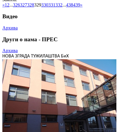
«
1
2
...
326
327
328
329
330
331
332
...
438
439
»
Видео
Архива
Други о нама - ПРЕС
Архива
НОВА ЗГРАДА ТУЖИЛАШТВА БиХ