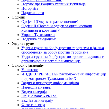
Поруке претходних главних тужилаца
Историјат
Надлежности
Одсјеци
Одсјек I (Одсјек за ратне злочине)
Одсјек II (Посебни одсјек за организовани
криминал и корупцију)
Управа Тужилаштва
Подршка свједоцима
Ударне групе
Ударна група за борбу против тероризма и јачања
способности за борбу против тероризма
Ударна група за борбу против трговине људима и
организиране илегалне имиграције
Односи с јавношћу
Уопштено
ИНДЕКС РЕГИСТАР расположивих информација
под контролом Тужилаштва БиХ
Водич о приступу информацијама
Најчешћа питања
Видео галерија
Drugi o nama - PRESS
Захтјев за интервју
Фото галерија