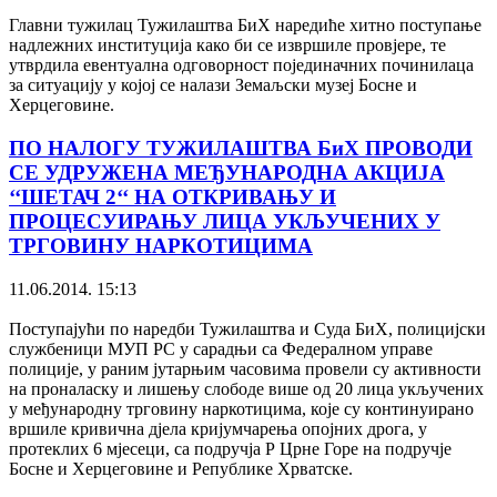
Главни тужилац Тужилаштва БиХ наредиће хитно поступање
надлежних институција како би се извршиле провјере, те
утврдила евентуална одговорност појединачних починилаца
за ситуацију у којој се налази Земаљски музеј Босне и
Херцеговине.
ПО НАЛОГУ ТУЖИЛАШТВА БиХ ПРОВОДИ
СЕ УДРУЖЕНА МЕЂУНАРОДНА АКЦИЈА
‘‘ШЕТАЧ 2‘‘ НА ОТКРИВАЊУ И
ПРОЦЕСУИРАЊУ ЛИЦА УКЉУЧЕНИХ У
ТРГОВИНУ НАРКОТИЦИМА
11.06.2014. 15:13
Поступајући по наредби Тужилаштва и Суда БиХ, полицијски
службеници МУП РС у сарадњи са Федералном управе
полиције, у раним јутарњим часовима провели су активности
на проналаску и лишењу слободе више од 20 лица укључених
у међународну трговину наркотицима, које су континуирано
вршиле кривична дјела кријумчарења опојних дрога, у
протеклих 6 мјесеци, са подручја Р Црне Горе на подручје
Босне и Херцеговине и Републике Хрватске.