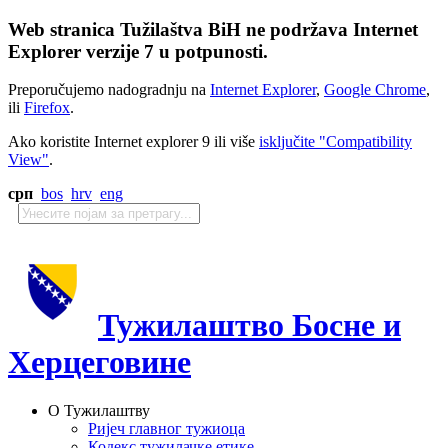
Web stranica Tužilaštva BiH ne podržava Internet
Explorer verzije 7 u potpunosti.
Preporučujemo nadogradnju na
Internet Explorer
,
Google Chrome
,
ili
Firefox
.
Ako koristite Internet explorer 9 ili više
isključite "Compatibility
View"
.
срп
bos
hrv
eng
Тужилаштво Босне и
Херцеговине
О Тужилаштву
Ријеч главног тужиоца
Кодекс тужилачке етике