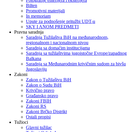
Fotografije enterijera i eksterijera
Bilten
Promotivni materijali
In memoriam
Upute za podnošenje pritužbi UDT-u
SKY I ANOM PREDMETI
Pravna saradnja
Saradnja Tužilaštva BiH na međunarodnom,
regionalnom i nacionalnom nivou
Saradnja sa domaćim institucijama
Saradnja sa tužilaštvima jugoistočne Evrope/zapadnog
Balkana
Saradnja sa Međunarodnim krivičnim sudom za bivšu
Jugoslaviju
Zakoni
Zakon o Тužilaštvu BiH
Zakon o Sudu BiH
Krivično pravo
Građansko pravo
Zakoni FBIH
Zakoni RS
Zakoni Brčko Distrikt
Ostali propisi
Tužioci
Glavni tužilac