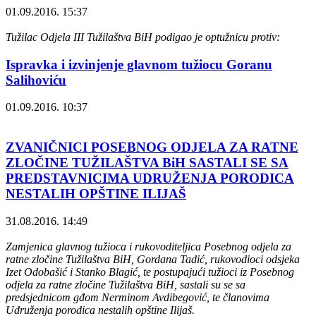
01.09.2016. 15:37
Tužilac Odjela III Tužilaštva BiH podigao je optužnicu protiv:
Ispravka i izvinjenje glavnom tužiocu Goranu
Salihoviću
01.09.2016. 10:37
ZVANIČNICI POSEBNOG ODJELA ZA RATNE
ZLOČINE TUŽILAŠTVA BiH SASTALI SE SA
PREDSTAVNICIMA UDRUŽENJA PORODICA
NESTALIH OPŠTINE ILIJAŠ
31.08.2016. 14:49
Zamjenica glavnog tužioca i rukovoditeljica Posebnog odjela za
ratne zločine Tužilaštva BiH, Gordana Tadić, rukovodioci odsjeka
Izet Odobašić i Stanko Blagić, te postupajući tužioci iz Posebnog
odjela za ratne zločine Tužilaštva BiH, sastali su se sa
predsjednicom gđom Nerminom Avdibegović, te članovima
Udruženja porodica nestalih opštine Ilijaš.