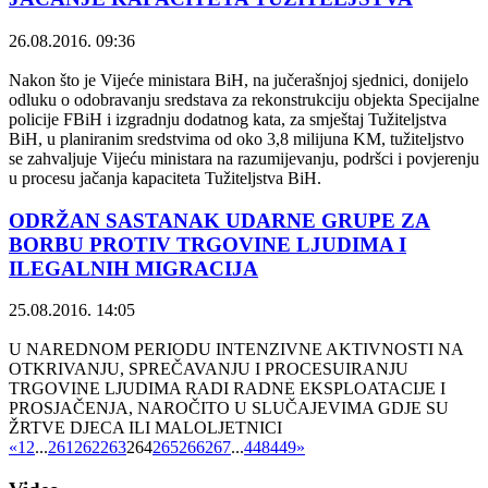
26.08.2016. 09:36
Nakon što je Vijeće ministara BiH, na jučerašnjoj sjednici, donijelo
odluku o odobravanju sredstava za rekonstrukciju objekta Specijalne
policije FBiH i izgradnju dodatnog kata, za smještaj Tužiteljstva
BiH, u planiranim sredstvima od oko 3,8 milijuna KM, tužiteljstvo
se zahvaljuje Vijeću ministara na razumijevanju, podršci i povjerenju
u procesu jačanja kapaciteta Tužiteljstva BiH.
ODRŽAN SASTANAK UDARNE GRUPE ZA
BORBU PROTIV TRGOVINE LJUDIMA I
ILEGALNIH MIGRACIJA
25.08.2016. 14:05
U NAREDNOM PERIODU INTENZIVNE AKTIVNOSTI NA
OTKRIVANJU, SPREČAVANJU I PROCESUIRANJU
TRGOVINE LJUDIMA RADI RADNE EKSPLOATACIJE I
PROSJAČENJA, NAROČITO U SLUČAJEVIMA GDJE SU
ŽRTVE DJECA ILI MALOLJETNICI
«
1
2
...
261
262
263
264
265
266
267
...
448
449
»