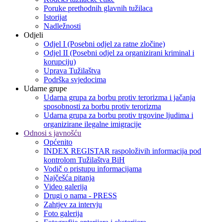
Poruke prethodnih glavnih tužilaca
Istorijat
Nadležnosti
Odjeli
Odjel I (Posebni odjel za ratne zločine)
Odjel II (Posebni odjel za organizirani kriminal i
korupciju)
Uprava Tužilaštva
Podrška svjedocima
Udarne grupe
Udarna grupa za borbu protiv terorizma i jačanja
sposobnosti za borbu protiv terorizma
Udarna grupa za borbu protiv trgovine ljudima i
organizirane ilegalne imigracije
Odnosi s javnošću
Općenito
INDEX REGISTAR raspoloživih informacija pod
kontrolom Tužilaštva BiH
Vodič o pristupu informacijama
Najčešća pitanja
Video galerija
Drugi o nama - PRESS
Zahtjev za intervju
Foto galerija