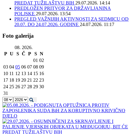
PREDAT TUŽILAŠTVU BIH
29.07.2026. 14:14
PREDLOŽEN PRITVOR ZA DRŽAVLJANINA
POLJSKE
29.07.2026. 13:54
PREGLED VAŽNIJIH AKTIVNOSTI ZA SEDMICU OD
20.07. DO 24.07.2026. GODINE
24.07.2026. 11:17
Foto galerija
08. 2026.
P
U
S
Č
P
S
N
01
02
03
04
05
06
07
08
09
10
11
12
13
14
15
16
17
18
19
20
21
22
23
24
25
26
27
28
29
30
31