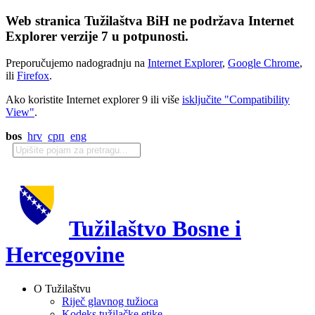
Web stranica Tužilaštva BiH ne podržava Internet
Explorer verzije 7 u potpunosti.
Preporučujemo nadogradnju na
Internet Explorer
,
Google Chrome
,
ili
Firefox
.
Ako koristite Internet explorer 9 ili više
isključite "Compatibility
View"
.
bos
hrv
срп
eng
Tužilaštvo Bosne i
Hercegovine
O Tužilaštvu
Riječ glavnog tužioca
Kodeks tužilačke etike