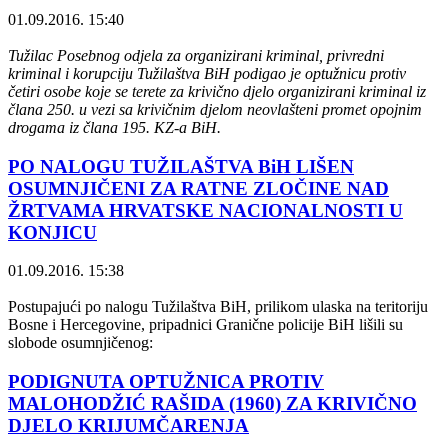
01.09.2016. 15:40
Tužilac Posebnog odjela za organizirani kriminal, privredni
kriminal i korupciju Tužilaštva BiH podigao je optužnicu protiv
četiri osobe koje se terete za krivično djelo organizirani kriminal iz
člana 250. u vezi sa krivičnim djelom neovlašteni promet opojnim
drogama iz člana 195. KZ-a BiH.
PO NALOGU TUŽILAŠTVA BiH LIŠEN
OSUMNJIČENI ZA RATNE ZLOČINE NAD
ŽRTVAMA HRVATSKE NACIONALNOSTI U
KONJICU
01.09.2016. 15:38
Postupajući po nalogu Tužilaštva BiH, prilikom ulaska na teritoriju
Bosne i Hercegovine, pripadnici Granične policije BiH lišili su
slobode osumnjičenog:
PODIGNUTA OPTUŽNICA PROTIV
MALOHODŽIĆ RAŠIDA (1960) ZA KRIVIČNO
DJELO KRIJUMČARENJA