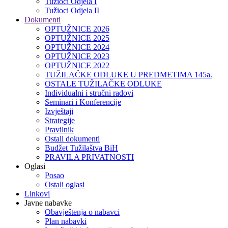
Tužioci Odjela I
Tužioci Odjela II
Dokumenti
OPTUŽNICE 2026
OPTUŽNICE 2025
OPTUŽNICE 2024
OPTUŽNICE 2023
OPTUŽNICE 2022
TUŽILAČKE ODLUKE U PREDMETIMA 145a.
OSTALE TUŽILAČKE ODLUKE
Individualni i stručni radovi
Seminari i Konferencije
Izvještaji
Strategije
Pravilnik
Ostali dokumenti
Budžet Tužilaštva BiH
PRAVILA PRIVATNOSTI
Oglasi
Posao
Ostali oglasi
Linkovi
Javne nabavke
Obavještenja o nabavci
Plan nabavki