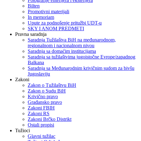
Fotografije enterijera i eksterijera
Bilten
Promotivni materijali
In memoriam
Upute za podnošenje pritužbi UDT-u
SKY I ANOM PREDMETI
Pravna saradnja
Saradnja Tužilaštva BiH na međunarodnom,
regionalnom i nacionalnom nivou
Saradnja sa domaćim institucijama
Saradnja sa tužilaštvima jugoistočne Evrope/zapadnog
Balkana
Saradnja sa Međunarodnim krivičnim sudom za bivšu
Jugoslaviju
Zakoni
Zakon o Тužilaštvu BiH
Zakon o Sudu BiH
Krivično pravo
Građansko pravo
Zakoni FBIH
Zakoni RS
Zakoni Brčko Distrikt
Ostali propisi
Tužioci
Glavni tužilac