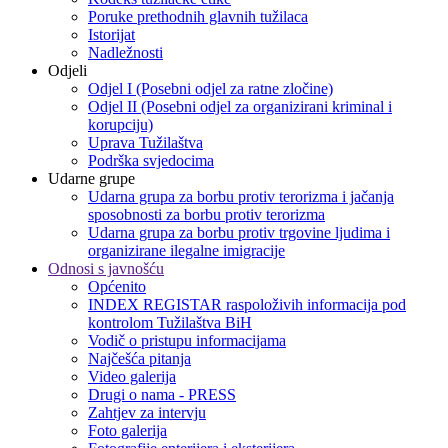
Poruke prethodnih glavnih tužilaca
Istorijat
Nadležnosti
Odjeli
Odjel I (Posebni odjel za ratne zločine)
Odjel II (Posebni odjel za organizirani kriminal i
korupciju)
Uprava Tužilaštva
Podrška svjedocima
Udarne grupe
Udarna grupa za borbu protiv terorizma i jačanja
sposobnosti za borbu protiv terorizma
Udarna grupa za borbu protiv trgovine ljudima i
organizirane ilegalne imigracije
Odnosi s javnošću
Općenito
INDEX REGISTAR raspoloživih informacija pod
kontrolom Tužilaštva BiH
Vodič o pristupu informacijama
Najčešća pitanja
Video galerija
Drugi o nama - PRESS
Zahtjev za intervju
Foto galerija