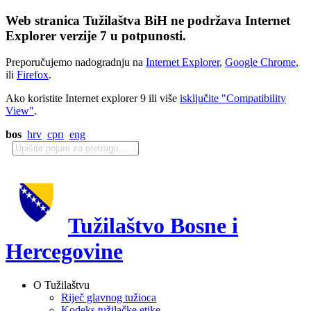
Web stranica Tužilaštva BiH ne podržava Internet
Explorer verzije 7 u potpunosti.
Preporučujemo nadogradnju na
Internet Explorer
,
Google Chrome
,
ili
Firefox
.
Ako koristite Internet explorer 9 ili više
isključite "Compatibility
View"
.
bos
hrv
срп
eng
Tužilaštvo Bosne i
Hercegovine
O Tužilaštvu
Riječ glavnog tužioca
Kodeks tužilačke etike