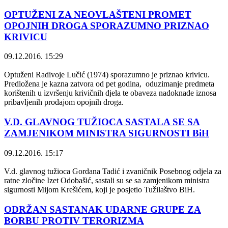
OPTUŽENI ZA NEOVLAŠTENI PROMET
OPOJNIH DROGA SPORAZUMNO PRIZNAO
KRIVICU
09.12.2016. 15:29
Optuženi Radivoje Lučić (1974) sporazumno je priznao krivicu.
Predložena je kazna zatvora od pet godina, oduzimanje predmeta
korištenih u izvršenju krivičnih djela te obaveza nadoknade iznosa
pribavljenih prodajom opojnih droga.
V.D. GLAVNOG TUŽIOCA SASTALA SE SA
ZAMJENIKOM MINISTRA SIGURNOSTI BiH
09.12.2016. 15:17
V.d. glavnog tužioca Gordana Tadić i zvaničnik Posebnog odjela za
ratne zločine Izet Odobašić, sastali su se sa zamjenikom ministra
sigurnosti Mijom Krešićem, koji je posjetio Tužilaštvo BiH.
ODRŽAN SASTANAK UDARNE GRUPE ZA
BORBU PROTIV TERORIZMA