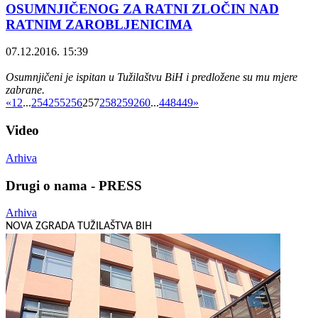
OSUMNJIČENOG ZA RATNI ZLOČIN NAD
RATNIM ZAROBLJENICIMA
07.12.2016. 15:39
Osumnjičeni je ispitan u Tužilaštvu BiH i predložene su mu mjere
zabrane.
«
1
2
...
254
255
256
257
258
259
260
...
448
449
»
Video
Arhiva
Drugi o nama - PRESS
Arhiva
NOVA ZGRADA TUŽILAŠTVA BIH