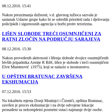
08.12.2016. 15:41
Nakon preuzimanja dužnosti, v.d. glavnog tužioca sazvala je
sastanak Udarne grupe kako bi se odredili prioriteti rada i djelovanja
policijskih i sigurnosnih agencija u borbi protiv terorizma.
LIŠEN SLOBODE TREĆI OSUMNJIČENI ZA
RATNI ZLOČIN NA PODRUČJU SARAJEVA
08.12.2016. 15:30
Nakon provedenih aktivnosti i lišenja slobode dvojice osumnjičenih
bivših pripadnika Armije R BiH, lišen je slobode i treći osumnjičeni
Elvir Muminović (1975), koji se nalazio u inostranstvu.
U OPŠTINI BRATUNAC ZAVRŠENA
EKSHUMACIJA
07.12.2016. 15:53
Na lokalitetu mjesta Donji Mratinjci i Čizmići, opština Bratunac,
završen je proces ekshumacije i na dvije odvojene lokacije
pronađeni su nekompletni posmrtni ostaci najmanje dvije osobe.