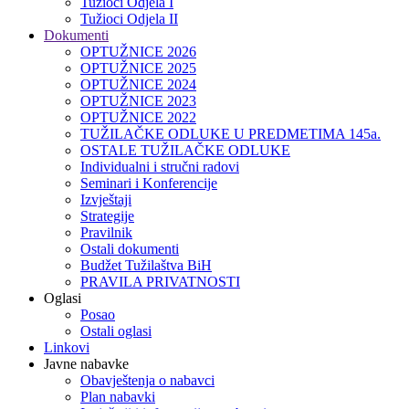
Tužioci Odjela I
Tužioci Odjela II
Dokumenti
OPTUŽNICE 2026
OPTUŽNICE 2025
OPTUŽNICE 2024
OPTUŽNICE 2023
OPTUŽNICE 2022
TUŽILAČKE ODLUKE U PREDMETIMA 145a.
OSTALE TUŽILAČKE ODLUKE
Individualni i stručni radovi
Seminari i Konferencije
Izvještaji
Strategije
Pravilnik
Ostali dokumenti
Budžet Tužilaštva BiH
PRAVILA PRIVATNOSTI
Oglasi
Posao
Ostali oglasi
Linkovi
Javne nabavke
Obavještenja o nabavci
Plan nabavki