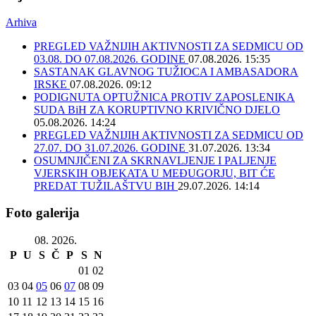
Arhiva
PREGLED VAŽNIJIH AKTIVNOSTI ZA SEDMICU OD
03.08. DO 07.08.2026. GODINE
07.08.2026. 15:35
SASTANAK GLAVNOG TUŽIOCA I AMBASADORA
IRSKE
07.08.2026. 09:12
PODIGNUTA OPTUŽNICA PROTIV ZAPOSLENIKA
SUDA BiH ZA KORUPTIVNO KRIVIČNO DJELO
05.08.2026. 14:24
PREGLED VAŽNIJIH AKTIVNOSTI ZA SEDMICU OD
27.07. DO 31.07.2026. GODINE
31.07.2026. 13:34
OSUMNJIČENI ZA SKRNAVLJENJE I PALJENJE
VJERSKIH OBJEKATA U MEĐUGORJU, BIT ĆE
PREDAT TUŽILAŠTVU BIH
29.07.2026. 14:14
Foto galerija
08. 2026.
P
U
S
Č
P
S
N
01
02
03
04
05
06
07
08
09
10
11
12
13
14
15
16