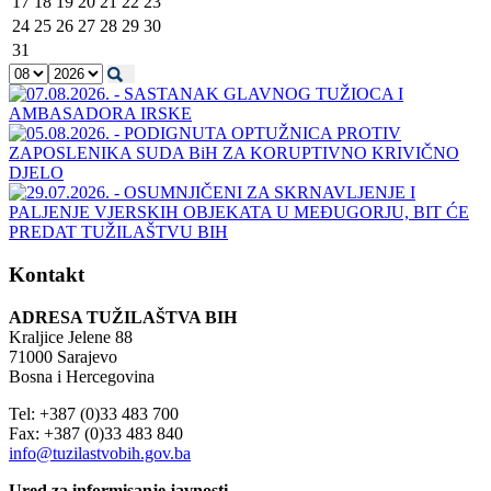
17
18
19
20
21
22
23
24
25
26
27
28
29
30
31
Kontakt
ADRESA TUŽILAŠTVA BIH
Kraljice Jelene 88
71000 Sarajevo
Bosna i Hercegovina
Tel: +387 (0)33 483 700
Fax: +387 (0)33 483 840
info@tuzilastvobih.gov.ba
Ured za informisanje javnosti