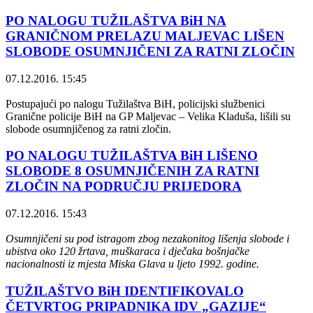
PO NALOGU TUŽILAŠTVA BiH NA
GRANIČNOM PRELAZU MALJEVAC LIŠEN
SLOBODE OSUMNJIČENI ZA RATNI ZLOČIN
07.12.2016. 15:45
Postupajući po nalogu Tužilaštva BiH, policijski službenici
Granične policije BiH na GP Maljevac – Velika Kladuša, lišili su
slobode osumnjičenog za ratni zločin.
PO NALOGU TUŽILAŠTVA BiH LIŠENO
SLOBODE 8 OSUMNJIČENIH ZA RATNI
ZLOČIN NA PODRUČJU PRIJEDORA
07.12.2016. 15:43
Osumnjičeni su pod istragom zbog nezakonitog lišenja slobode i
ubistva oko 120 žrtava, muškaraca i dječaka bošnjačke
nacionalnosti iz mjesta Miska Glava u ljeto 1992. godine.
TUŽILAŠTVO BiH IDENTIFIKOVALO
ČETVRTOG PRIPADNIKA IDV „GAZIJE“