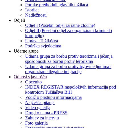
Poruke prethodnih glavnih tužilaca
Istorijat
Nadležnosti
Odjeli
Odjel I (Posebni odjel za ratne zločine)
Odjel II (Posebni odjel za organizirani kriminal i
korupciju)
Uprava Tužilaštva
Podrška svjedocima
Udarne grupe
Udarna grupa za borbu protiv terorizma i jačanja
sposobnosti za borbu protiv terorizma
Udarna grupa za borbu protiv trgovine ljudima i
organizirane ilegalne imigracije
Odnosi s javnošću
Općenito
INDEX REGISTAR raspoloživih informacija pod
kontrolom Tužilaštva BiH
Vodič o pristupu informacijama
Najčešća pitanja
Video galerija
Drugi o nama - PRESS
Zahtjev za intervju
Foto galerija