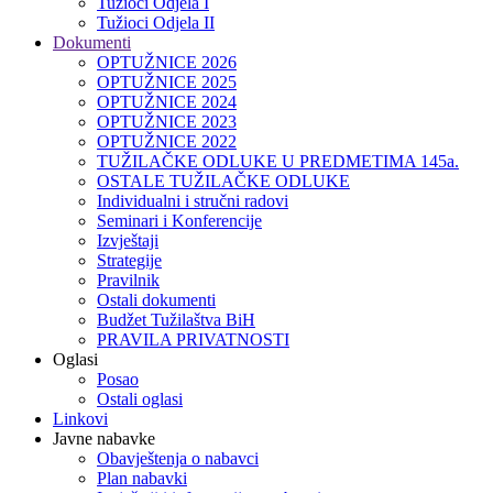
Tužioci Odjela I
Tužioci Odjela II
Dokumenti
OPTUŽNICE 2026
OPTUŽNICE 2025
OPTUŽNICE 2024
OPTUŽNICE 2023
OPTUŽNICE 2022
TUŽILAČKE ODLUKE U PREDMETIMA 145a.
OSTALE TUŽILAČKE ODLUKE
Individualni i stručni radovi
Seminari i Konferencije
Izvještaji
Strategije
Pravilnik
Ostali dokumenti
Budžet Tužilaštva BiH
PRAVILA PRIVATNOSTI
Oglasi
Posao
Ostali oglasi
Linkovi
Javne nabavke
Obavještenja o nabavci
Plan nabavki