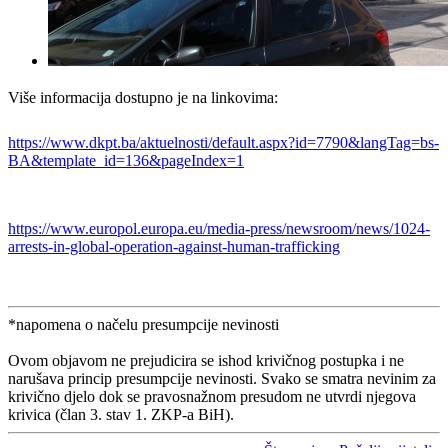
Više informacija dostupno je na linkovima:
https://www.dkpt.ba/aktuelnosti/default.aspx?id=7790&langTag=bs-
BA&template_id=136&pageIndex=1
https://www.europol.europa.eu/media-press/newsroom/news/1024-
arrests-in-global-operation-against-human-trafficking
*napomena o načelu presumpcije nevinosti
Ovom objavom ne prejudicira se ishod krivičnog postupka i ne
narušava princip presumpcije nevinosti. Svako se smatra nevinim za
krivično djelo dok se pravosnažnom presudom ne utvrdi njegova
krivica (član 3. stav 1. ZKP-a BiH).