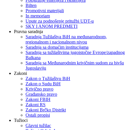
Fotografije enterijera i eksterijera
Bilten
Promotivni materijali
In memoriam
Upute za podnošenje pritužbi UDT-u
SKY I ANOM PREDMETI
Pravna saradnja
Saradnja Tužilaštva BiH na međunarodnom,
regionalnom i nacionalnom nivou
Saradnja sa domaćim institucijama
Saradnja sa tužilaštvima jugoistočne Evrope/zapadnog
Balkana
Saradnja sa Međunarodnim krivičnim sudom za bivšu
Jugoslaviju
Zakoni
Zakon o Тužilaštvu BiH
Zakon o Sudu BiH
Krivično pravo
Građansko pravo
Zakoni FBIH
Zakoni RS
Zakoni Brčko Distrikt
Ostali propisi
Tužioci
Glavni tužilac