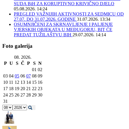
SUDA BiH ZA KORUPTIVNO KRIVIČNO DJELO
05.08.2026. 14:24
PREGLED VAŽNIJIH AKTIVNOSTI ZA SEDMICU OD
27.07. DO 31.07.2026. GODINE
31.07.2026. 13:34
OSUMNJIČENI ZA SKRNAVLJENJE I PALJENJE
VJERSKIH OBJEKATA U MEĐUGORJU, BIT ĆE
PREDAT TUŽILAŠTVU BIH
29.07.2026. 14:14
Foto galerija
08. 2026.
P
U
S
Č
P
S
N
01
02
03
04
05
06
07
08
09
10
11
12
13
14
15
16
17
18
19
20
21
22
23
24
25
26
27
28
29
30
31