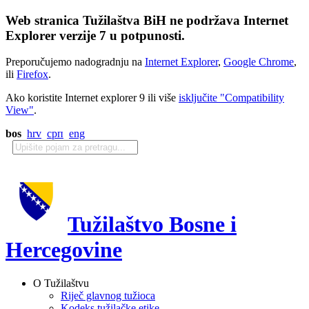
Web stranica Tužilaštva BiH ne podržava Internet
Explorer verzije 7 u potpunosti.
Preporučujemo nadogradnju na
Internet Explorer
,
Google Chrome
,
ili
Firefox
.
Ako koristite Internet explorer 9 ili više
isključite "Compatibility
View"
.
bos
hrv
срп
eng
Tužilaštvo Bosne i
Hercegovine
O Tužilaštvu
Riječ glavnog tužioca
Kodeks tužilačke etike