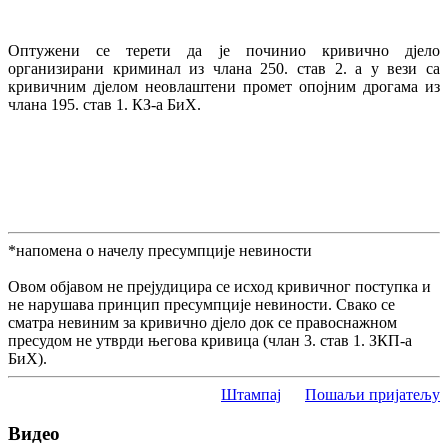
Оптужени се терети да је починио кривично дјело
организирани криминал из члана 250. став 2. а у вези са
кривичним дјелом неовлаштени промет опојним дрогама из
члана 195. став 1. КЗ-а БиХ.
*напомена о начелу пресумпције невиности
Овом објавом не прејудицира се исход кривичног поступка и
не нарушава принцип пресумпције невиности. Свако се
сматра невиним за кривично дјело док се правоснажном
пресудом не утврди његова кривица (члан 3. став 1. ЗКП-а
БиХ).
Штампај
Пошаљи пријатељу
Видео