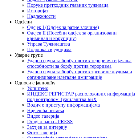
Поруке претходних главних тужилаца
Историјат
Надлежности
Одсјеци
Одсјек I (Одсјек за ратне злочине)
Одсјек II (Посебни одсјек за организовани
криминал и корупцију)
Управа Тужилаштва
Подршка свједоцима
Ударне групе
Ударна група за борбу против тероризма и јачања
способности за борбу против тероризма
Ударна група за борбу против трговине људима и
организиране илегалне имиграције
Односи с јавношћу
Уопштено
ИНДЕКС РЕГИСТАР расположивих информација
под контролом Тужилаштва БиХ
Водич о приступу информацијама
Најчешћа питања
Видео галерија
Drugi o nama - PRESS
Захтјев за интервју
Фото галерија