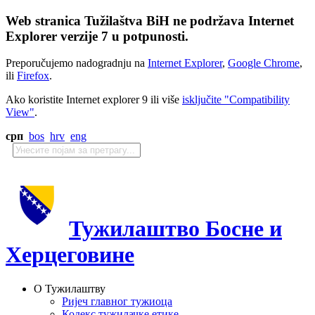
Web stranica Tužilaštva BiH ne podržava Internet
Explorer verzije 7 u potpunosti.
Preporučujemo nadogradnju na
Internet Explorer
,
Google Chrome
,
ili
Firefox
.
Ako koristite Internet explorer 9 ili više
isključite "Compatibility
View"
.
срп
bos
hrv
eng
Тужилаштво Босне и
Херцеговине
О Тужилаштву
Ријеч главног тужиоца
Кодекс тужилачке етике