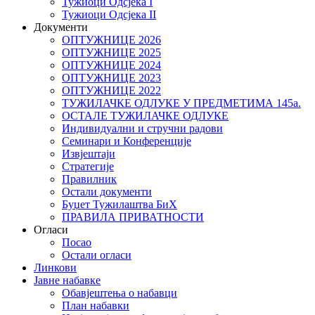
Тужиоци Oдсјекa I
Тужиоци Oдсјекa II
Документи
ОПТУЖНИЦЕ 2026
ОПТУЖНИЦЕ 2025
ОПТУЖНИЦЕ 2024
ОПТУЖНИЦЕ 2023
ОПТУЖНИЦЕ 2022
ТУЖИЛАЧКЕ ОДЛУКЕ У ПРЕДМЕТИМА 145а.
ОСТАЛЕ ТУЖИЛАЧКЕ ОДЛУКЕ
Индивидуални и стручни радови
Семинари и Конференције
Извјештаји
Стратегије
Правилник
Остали документи
Буџет Тужилаштва БиХ
ПРАВИЛА ПРИВАТНОСТИ
Огласи
Посао
Остали огласи
Линкови
Јавне набавке
Обавјештења о набавци
План набавки