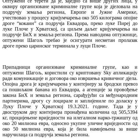
Оптужени се терети да је, заједно са више других лица, у
оквиру организоване криминалне групе која је дјеловала на
подручју земаља региона, Европе и Јужне Америке,
учествовао у процесу кријумчарења око 505 килограма опојне
дроге “кокаин” са подручја Еквадора, преко луке Пиреј до
луке Плоче у Хрватској, са циљем даљег кријумчарења на
подручје БиХ и земаља региона. Према наводима оптужнице,
оптужени Шагољ требао је осигурати несметан пролазак
дроге преко царинског терминала у луци Плоче.
Припадници организоване криминалне групе, као и
оптужени Шагољ, користили су криптовану Sky апликацију
ради комуникације и договора око извршења кривичног дјела.
Опојна дрога је кријумчарена у контејнеру за бродски превоз
са пошиљком банана из Еквадора, а агенције за провођење
закона БиХ и земаља региона, сарађујући са међународним
партнерима, дрогу су лоцирале и заплијениле по доласку у
Луку Плоче у Хрватској 19.3.2021. године. Тада је у
двоструком дну контејнера пронађена количина од 505,5394
кг, процијењене вриједности на илегалном нарко-тржишту од
око 20 милиона евра, односно укупне уличне вриједности од
око 50 милиона евра, која је била намијењена за више
наручилаца са подручја земаља региона.