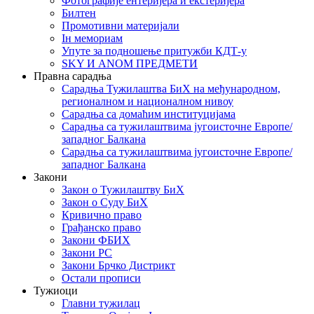
Фотографије ентеријера и екстеријера
Билтен
Промотивни материјали
Iн мемориам
Упуте за подношење притужби КДТ-у
SKY И ANOM ПРЕДМЕТИ
Правна сарадња
Сарадња Тужилаштва БиХ на међународном,
регионалном и националном нивоу
Сарадња са домаћим институцијама
Сарадња са тужилаштвима југоисточне Европе/
западног Балкана
Сарадња са тужилаштвима југоисточне Европе/
западног Балкана
Закони
Закон о Тужилаштву БиХ
Закон о Суду БиХ
Кривично право
Грађанско право
Закони ФБИХ
Закони РС
Закони Брчко Дистрикт
Остали прописи
Тужиоци
Главни тужилац