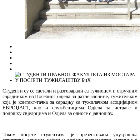
Студенти су се састали и разговарали са тужиоцем и стручним
сарадником из Посебног одјела за ратне злочине, тужитељком
која је контакт-тачка за сарадњу са тужилачком асоцијациом
ЕВРОЏАСТ, као и службеницима Одјела за истраге и
подршку свједоцима и Одјела за односе с јавношћу.
Током посјете студентима је презентована унутрашња