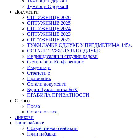
Тужиоци Oдсјекa I
Тужиоци Oдсјекa II
Документи
ОПТУЖНИЦЕ 2026
ОПТУЖНИЦЕ 2025
ОПТУЖНИЦЕ 2024
ОПТУЖНИЦЕ 2023
ОПТУЖНИЦЕ 2022
ТУЖИЛАЧКЕ ОДЛУКЕ У ПРЕДМЕТИМА 145а.
ОСТАЛЕ ТУЖИЛАЧКЕ ОДЛУКЕ
Индивидуални и стручни радови
Семинари и Конференције
Извјештаји
Стратегије
Правилник
Остали документи
Буџет Тужилаштва БиХ
ПРАВИЛА ПРИВАТНОСТИ
Огласи
Посао
Остали огласи
Линкови
Јавне набавке
Обавјештења о набавци
План набавки