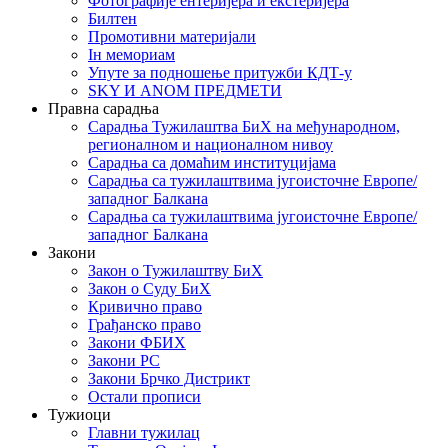
Фотографије ентеријера и екстеријера
Билтен
Промотивни материјали
Iн мемориам
Упуте за подношење притужби КДТ-у
SKY И ANOM ПРЕДМЕТИ
Правна сарадња
Сарадња Тужилаштва БиХ на међународном,
регионалном и националном нивоу
Сарадња са домаћим институцијама
Сарадња са тужилаштвима југоисточне Европе/
западног Балкана
Сарадња са тужилаштвима југоисточне Европе/
западног Балкана
Закони
Закон о Тужилаштву БиХ
Закон о Суду БиХ
Кривично право
Грађанско право
Закони ФБИХ
Закони РС
Закони Брчко Дистрикт
Остали прописи
Тужиоци
Главни тужилац