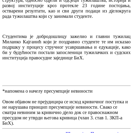
структура, односно одјели и одсјеци тужилаштва, историја и
развој институције кроз протекле 23 године постојања,
остварени резултати, као и сви други подаци из дјелокруга
рада тужилаштва који су занимали студенте.
Студентима је добродошлицу зажелио и главни тужилац
Миланко Кајганић који је поздравио студенте те им исказао
подршку у процесу стручног усавршавања и едукације, како
би у будућности постали запосленици тужилачких и судских
институција правосудне заједнице БиХ.
*напомена о начелу пресумпције невиности
Овом објавом не прејудицира се исход кривичног поступка и
не нарушава принцип пресумпције невиности. Свако се
сматра невиним за кривично дјело док се правоснажном
пресудом не утврди његова кривица (члан 3. став 1. ЗКП-а
БиХ).