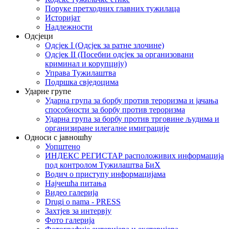
Поруке претходних главних тужилаца
Историјат
Надлежности
Одсјеци
Одсјек I (Одсјек за ратне злочине)
Одсјек II (Посебни одсјек за организовани
криминал и корупцију)
Управа Тужилаштва
Подршка свједоцима
Ударне групе
Ударна група за борбу против тероризма и јачања
способности за борбу против тероризма
Ударна група за борбу против трговине људима и
организиране илегалне имиграције
Односи с јавношћу
Уопштено
ИНДЕКС РЕГИСТАР расположивих информација
под контролом Тужилаштва БиХ
Водич о приступу информацијама
Најчешћа питања
Видео галерија
Drugi o nama - PRESS
Захтјев за интервју
Фото галерија