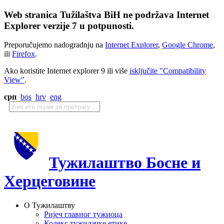
Web stranica Tužilaštva BiH ne podržava Internet
Explorer verzije 7 u potpunosti.
Preporučujemo nadogradnju na
Internet Explorer
,
Google Chrome
,
ili
Firefox
.
Ako koristite Internet explorer 9 ili više
isključite "Compatibility
View"
.
срп
bos
hrv
eng
Тужилаштво Босне и
Херцеговине
О Тужилаштву
Ријеч главног тужиоца
Кодекс тужилачке етике