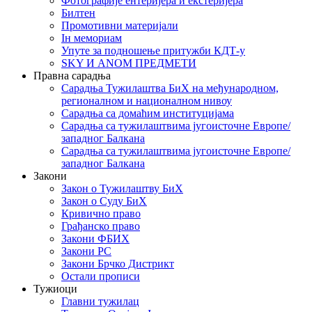
Фотографије ентеријера и екстеријера
Билтен
Промотивни материјали
Iн мемориам
Упуте за подношење притужби КДТ-у
SKY И ANOM ПРЕДМЕТИ
Правна сарадња
Сарадња Тужилаштва БиХ на међународном,
регионалном и националном нивоу
Сарадња са домаћим институцијама
Сарадња са тужилаштвима југоисточне Европе/
западног Балкана
Сарадња са тужилаштвима југоисточне Европе/
западног Балкана
Закони
Закон о Тужилаштву БиХ
Закон о Суду БиХ
Кривично право
Грађанско право
Закони ФБИХ
Закони РС
Закони Брчко Дистрикт
Остали прописи
Тужиоци
Главни тужилац