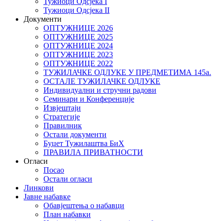
Тужиоци Oдсјекa I
Тужиоци Oдсјекa II
Документи
ОПТУЖНИЦЕ 2026
ОПТУЖНИЦЕ 2025
ОПТУЖНИЦЕ 2024
ОПТУЖНИЦЕ 2023
ОПТУЖНИЦЕ 2022
ТУЖИЛАЧКЕ ОДЛУКЕ У ПРЕДМЕТИМА 145а.
ОСТАЛЕ ТУЖИЛАЧКЕ ОДЛУКЕ
Индивидуални и стручни радови
Семинари и Конференције
Извјештаји
Стратегије
Правилник
Остали документи
Буџет Тужилаштва БиХ
ПРАВИЛА ПРИВАТНОСТИ
Огласи
Посао
Остали огласи
Линкови
Јавне набавке
Обавјештења о набавци
План набавки