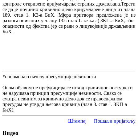
контроле откривено кријумчарење страних држављана.Терети
се да је починио кривично дјело кријумчарење лица из члана
189. став 1. КЗ-а БиХ. Мјера притвора предложена је из
разлога описаних у члану 132. став 1. тачка а) ЗКП-а БиХ, због
опасности од бјекства јер се ради о лицукојеније држављанин
БиХ.
*напомена о начелу пресумпције невиности
Овом објавом не прејудицира се исход кривичног поступка и
не нарушава принцип пресумпције невиности. Свако се
сматра невиним за кривично дјело док се правоснажном
пресудом не утврди његова кривица (члан 3. став 1. ЗКП-а
БиХ).
Штампај
Пошаљи пријатељу
Видео