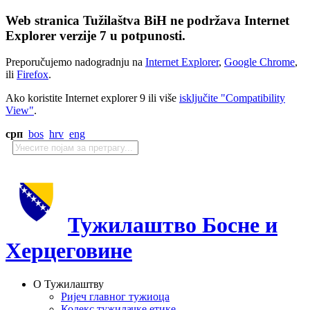
Web stranica Tužilaštva BiH ne podržava Internet
Explorer verzije 7 u potpunosti.
Preporučujemo nadogradnju na
Internet Explorer
,
Google Chrome
,
ili
Firefox
.
Ako koristite Internet explorer 9 ili više
isključite "Compatibility
View"
.
срп
bos
hrv
eng
Тужилаштво Босне и
Херцеговине
О Тужилаштву
Ријеч главног тужиоца
Кодекс тужилачке етике