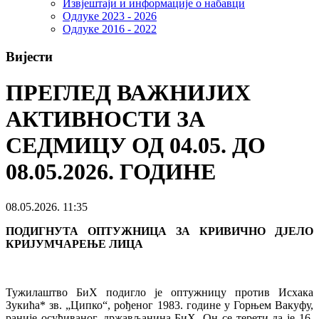
Извјештаји и информације о набавци
Одлуке 2023 - 2026
Одлуке 2016 - 2022
Вијести
ПРЕГЛЕД ВАЖНИЈИХ
АКТИВНОСТИ ЗА
СЕДМИЦУ ОД 04.05. ДО
08.05.2026. ГОДИНЕ
08.05.2026. 11:35
ПОДИГНУТА ОПТУЖНИЦА ЗА КРИВИЧНО
ДЈ
ЕЛО
КРИЈУМЧАРЕЊЕ
Л
И
ЦА
Тужилаштво БиХ подигло је оптужницу против Исхака
Зукића* зв. „Ципко“, рођеног 1983. године у Горњем Вакуфу,
раније осуђиваног, држављанина БиХ. Он се терети да је 16.