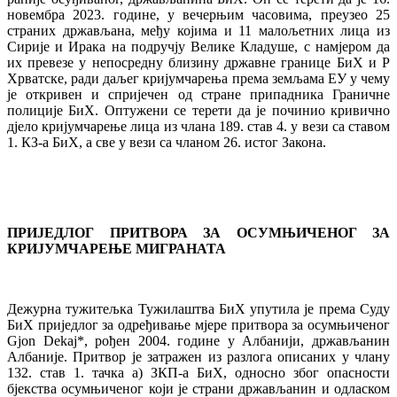
новембра 2023. године, у вечерњим часовима, преузео 25
страних држављана, међу којима и 11 малољетних лица из
Сирије и Ирака на подручју Велике Кладуше, с намјером да
их превезе у непосредну близину државне границе БиХ и Р
Хрватске, ради даљег кријумчарења према земљама ЕУ у чему
је откривен и спријечен од стране припадника Граничне
полиције БиХ. Оптужени се терети да је починио кривично
дјело кријумчарење лица из члана 189. став 4. у вези са ставом
1. КЗ-а БиХ, а све у вези са чланом 26. истог Закона.
ПРИЈЕДЛОГ ПРИТВОРА ЗА ОСУМЊИЧЕНОГ ЗА
КРИЈУМЧАРЕЊЕ МИГРАНАТА
Дежурна тужитељка Тужилаштва БиХ упутила је према Суду
БиХ приједлог за одређивање мјере притвора за осумњиченог
Gjon Dekaj*, рођен 2004. године у Албанији, држављанин
Албаније. Притвор је затражен из разлога описаних у члану
132. став 1. тачка а) ЗКП-а БиХ, односно због опасности
бјекства осумњиченог који је страни држављанин и одласком