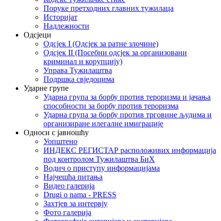
Поруке претходних главних тужилаца
Историјат
Надлежности
Одсјеци
Одсјек I (Одсјек за ратне злочине)
Одсјек II (Посебни одсјек за организовани
криминал и корупцију)
Управа Тужилаштва
Подршка свједоцима
Ударне групе
Ударна група за борбу против тероризма и јачања
способности за борбу против тероризма
Ударна група за борбу против трговине људима и
организиране илегалне имиграције
Односи с јавношћу
Уопштено
ИНДЕКС РЕГИСТАР расположивих информација
под контролом Тужилаштва БиХ
Водич о приступу информацијама
Најчешћа питања
Видео галерија
Drugi o nama - PRESS
Захтјев за интервју
Фото галерија