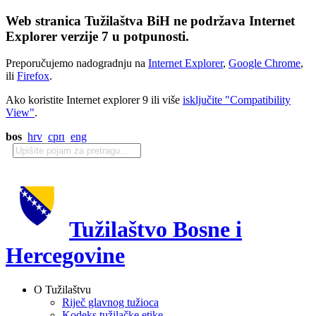
Web stranica Tužilaštva BiH ne podržava Internet
Explorer verzije 7 u potpunosti.
Preporučujemo nadogradnju na
Internet Explorer
,
Google Chrome
,
ili
Firefox
.
Ako koristite Internet explorer 9 ili više
isključite "Compatibility
View"
.
bos
hrv
срп
eng
Tužilaštvo Bosne i
Hercegovine
O Tužilaštvu
Riječ glavnog tužioca
Kodeks tužilačke etike