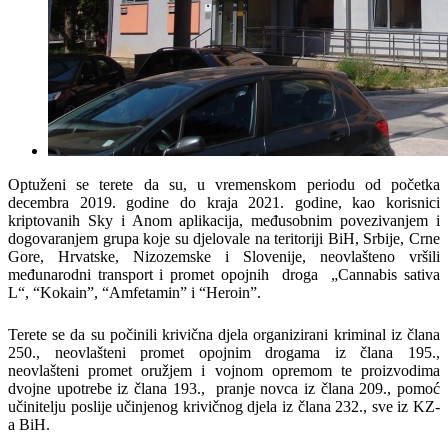
Optuženi se terete da su, u vremenskom periodu od početka
decembra 2019. godine do kraja 2021. godine, kao korisnici
kriptovanih Sky i Anom aplikacija, međusobnim povezivanjem i
dogovaranjem grupa koje su djelovale na teritoriji BiH, Srbije, Crne
Gore, Hrvatske, Nizozemske i Slovenije, neovlašteno vršili
međunarodni transport i promet opojnih droga „Cannabis sativa
L“, “Kokain”, “Amfetamin” i “Heroin”.
Terete se da su počinili krivična djela organizirani kriminal iz člana
250., neovlašteni promet opojnim drogama iz člana 195.,
neovlašteni promet oružjem i vojnom opremom te proizvodima
dvojne upotrebe iz člana 193., pranje novca iz člana 209., pomoć
učinitelju poslije učinjenog krivičnog djela iz člana 232., sve iz KZ-
a BiH.