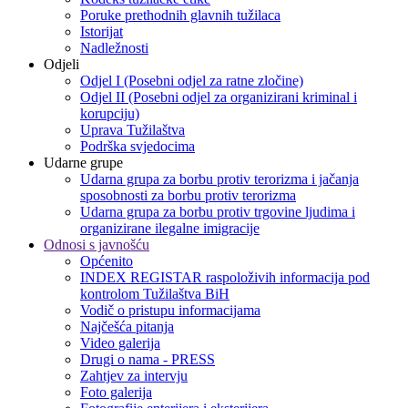
Poruke prethodnih glavnih tužilaca
Istorijat
Nadležnosti
Odjeli
Odjel I (Posebni odjel za ratne zločine)
Odjel II (Posebni odjel za organizirani kriminal i
korupciju)
Uprava Tužilaštva
Podrška svjedocima
Udarne grupe
Udarna grupa za borbu protiv terorizma i jačanja
sposobnosti za borbu protiv terorizma
Udarna grupa za borbu protiv trgovine ljudima i
organizirane ilegalne imigracije
Odnosi s javnošću
Općenito
INDEX REGISTAR raspoloživih informacija pod
kontrolom Tužilaštva BiH
Vodič o pristupu informacijama
Najčešća pitanja
Video galerija
Drugi o nama - PRESS
Zahtjev za intervju
Foto galerija