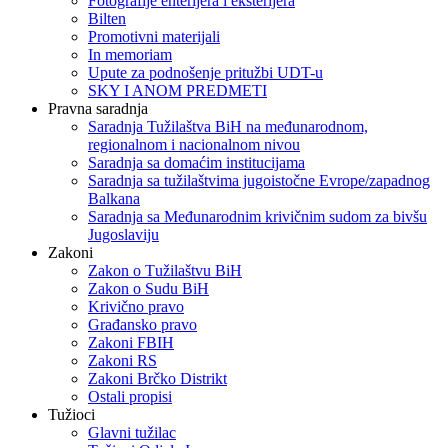
Fotografije enterijera i eksterijera
Bilten
Promotivni materijali
In memoriam
Upute za podnošenje pritužbi UDT-u
SKY I ANOM PREDMETI
Pravna saradnja
Saradnja Tužilaštva BiH na međunarodnom,
regionalnom i nacionalnom nivou
Saradnja sa domaćim institucijama
Saradnja sa tužilaštvima jugoistočne Evrope/zapadnog
Balkana
Saradnja sa Međunarodnim krivičnim sudom za bivšu
Jugoslaviju
Zakoni
Zakon o Тužilaštvu BiH
Zakon o Sudu BiH
Krivično pravo
Građansko pravo
Zakoni FBIH
Zakoni RS
Zakoni Brčko Distrikt
Ostali propisi
Tužioci
Glavni tužilac