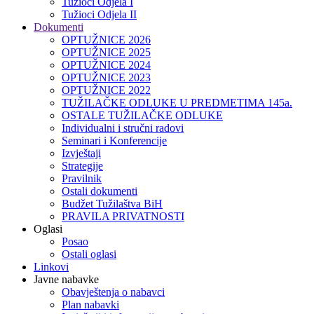
Tužioci Odjela I
Tužioci Odjela II
Dokumenti
OPTUŽNICE 2026
OPTUŽNICE 2025
OPTUŽNICE 2024
OPTUŽNICE 2023
OPTUŽNICE 2022
TUŽILAČKE ODLUKE U PREDMETIMA 145a.
OSTALE TUŽILAČKE ODLUKE
Individualni i stručni radovi
Seminari i Konferencije
Izvještaji
Strategije
Pravilnik
Ostali dokumenti
Budžet Tužilaštva BiH
PRAVILA PRIVATNOSTI
Oglasi
Posao
Ostali oglasi
Linkovi
Javne nabavke
Obavještenja o nabavci
Plan nabavki