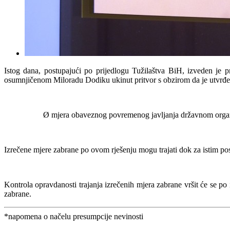
Istog dana, postupajući po prijedlogu Tužilaštva BiH, izveden je 
osumnjičenom Miloradu Dodiku ukinut pritvor s obzirom da je utvrđeno
Ø mjera obaveznog povremenog javljanja državnom orga
Izrečene mjere zabrane po ovom rješenju mogu trajati dok za istim pos
Kontrola opravdanosti trajanja izrečenih mjera zabrane vršit će se p
zabrane.
*napomena o načelu presumpcije nevinosti