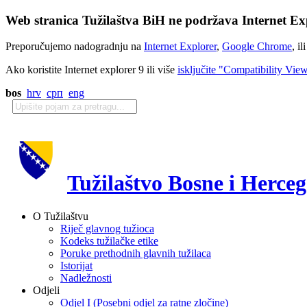
Web stranica Tužilaštva BiH ne podržava Internet Exp
Preporučujemo nadogradnju na
Internet Explorer
,
Google Chrome
, il
Ako koristite Internet explorer 9 ili više
isključite "Compatibility Vie
bos
hrv
срп
eng
Tužilaštvo Bosne i Herce
O Tužilaštvu
Riječ glavnog tužioca
Kodeks tužilačke etike
Poruke prethodnih glavnih tužilaca
Istorijat
Nadležnosti
Odjeli
Odjel I (Posebni odjel za ratne zločine)