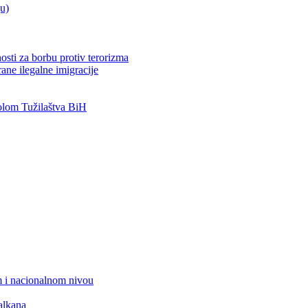
ju)
osti za borbu protiv terorizma
ane ilegalne imigracije
lom Tužilaštva BiH
 i nacionalnom nivou
alkana