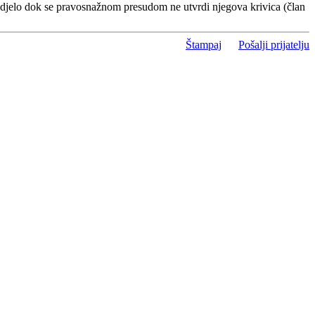
 djelo dok se pravosnažnom presudom ne utvrdi njegova krivica (član
Štampaj
Pošalji prijatelju