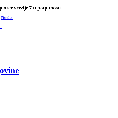
lorer verzije 7 u potpunosti.
i
Firefox
.
w"
.
govine