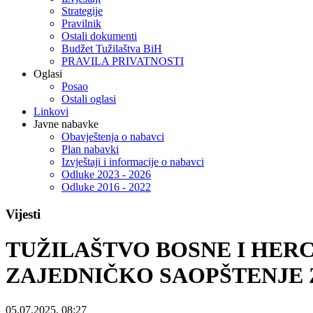
Strategije
Pravilnik
Ostali dokumenti
Budžet Tužilaštva BiH
PRAVILA PRIVATNOSTI
Oglasi
Posao
Ostali oglasi
Linkovi
Javne nabavke
Obavještenja o nabavci
Plan nabavki
Izvještaji i informacije o nabavci
Odluke 2023 - 2026
Odluke 2016 - 2022
Vijesti
TUŽILAŠTVO BOSNE I HERC
ZAJEDNIČKO SAOPŠTENJE 
05.07.2025. 08:27