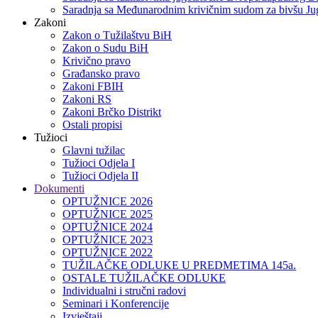
Saradnja sa Međunarodnim krivičnim sudom za bivšu Jug
Zakoni
Zakon o Тužilaštvu BiH
Zakon o Sudu BiH
Krivično pravo
Građansko pravo
Zakoni FBIH
Zakoni RS
Zakoni Brčko Distrikt
Ostali propisi
Tužioci
Glavni tužilac
Tužioci Odjela I
Tužioci Odjela II
Dokumenti
OPTUŽNICE 2026
OPTUŽNICE 2025
OPTUŽNICE 2024
OPTUŽNICE 2023
OPTUŽNICE 2022
TUŽILAČKE ODLUKE U PREDMETIMA 145a.
OSTALE TUŽILAČKE ODLUKE
Individualni i stručni radovi
Seminari i Konferencije
Izvještaji