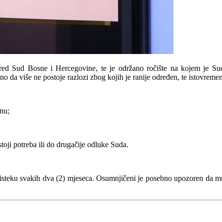
pred Sud Bosne i Hercegovine, te je održano ročište na kojem je Su
 da više ne postoje razlozi zbog kojih je ranije određen, te istovreme
nu;
toji potreba ili do drugačije odluke Suda.
o isteku svakih dva (2) mjeseca. Osumnjičeni je posebno upozoren da m