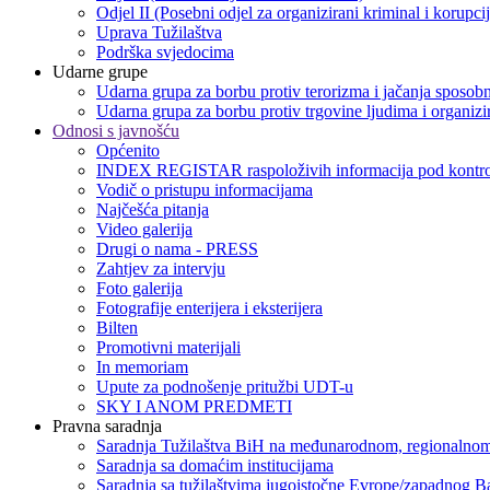
Odjel II (Posebni odjel za organizirani kriminal i korupci
Uprava Tužilaštva
Podrška svjedocima
Udarne grupe
Udarna grupa za borbu protiv terorizma i jačanja sposobn
Udarna grupa za borbu protiv trgovine ljudima i organizir
Odnosi s javnošću
Općenito
INDEX REGISTAR raspoloživih informacija pod kontro
Vodič o pristupu informacijama
Najčešća pitanja
Video galerija
Drugi o nama - PRESS
Zahtjev za intervju
Foto galerija
Fotografije enterijera i eksterijera
Bilten
Promotivni materijali
In memoriam
Upute za podnošenje pritužbi UDT-u
SKY I ANOM PREDMETI
Pravna saradnja
Saradnja Tužilaštva BiH na međunarodnom, regionalnom
Saradnja sa domaćim institucijama
Saradnja sa tužilaštvima jugoistočne Evrope/zapadnog B