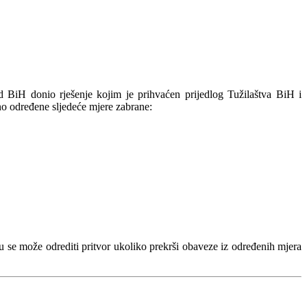
d BiH donio rješenje kojim je prihvaćen prijedlog Tužilaštva BiH i
no određene sljedeće mjere zabrane:
u se može odrediti pritvor ukoliko prekrši obaveze iz određenih mjera