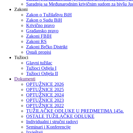
Saradnja sa Međunarodnim krivičnim sudom za bivšu Jug
Zakoni
Zakon o Тužilaštvu BiH
Zakon o Sudu BiH
Krivično pravo
Građansko pravo
Zakoni FBIH
Zakoni RS
Zakoni Brčko Distrikt
Ostali propisi
Tužioci
Glavni tužilac
Tužioci Odjela I
Tužioci Odjela II
Dokumenti
OPTUŽNICE 2026
OPTUŽNICE 2025
OPTUŽNICE 2024
OPTUŽNICE 2023
OPTUŽNICE 2022
TUŽILAČKE ODLUKE U PREDMETIMA 145a.
OSTALE TUŽILAČKE ODLUKE
Individualni i stručni radovi
Seminari i Konferencije
Izvještaji