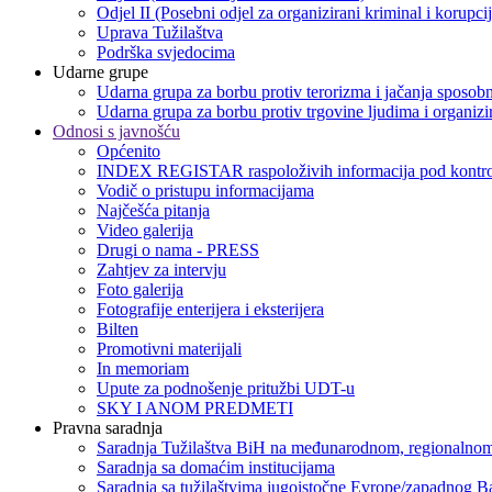
Odjel II (Posebni odjel za organizirani kriminal i korupci
Uprava Tužilaštva
Podrška svjedocima
Udarne grupe
Udarna grupa za borbu protiv terorizma i jačanja sposobn
Udarna grupa za borbu protiv trgovine ljudima i organizir
Odnosi s javnošću
Općenito
INDEX REGISTAR raspoloživih informacija pod kontro
Vodič o pristupu informacijama
Najčešća pitanja
Video galerija
Drugi o nama - PRESS
Zahtjev za intervju
Foto galerija
Fotografije enterijera i eksterijera
Bilten
Promotivni materijali
In memoriam
Upute za podnošenje pritužbi UDT-u
SKY I ANOM PREDMETI
Pravna saradnja
Saradnja Tužilaštva BiH na međunarodnom, regionalnom
Saradnja sa domaćim institucijama
Saradnja sa tužilaštvima jugoistočne Evrope/zapadnog B