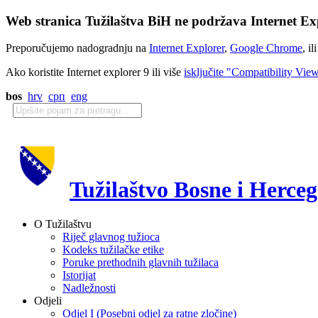
Web stranica Tužilaštva BiH ne podržava Internet Exp
Preporučujemo nadogradnju na
Internet Explorer
,
Google Chrome
, il
Ako koristite Internet explorer 9 ili više
isključite "Compatibility Vie
bos
hrv
срп
eng
Tužilaštvo Bosne i Herce
O Tužilaštvu
Riječ glavnog tužioca
Kodeks tužilačke etike
Poruke prethodnih glavnih tužilaca
Istorijat
Nadležnosti
Odjeli
Odjel I (Posebni odjel za ratne zločine)