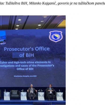
žilac Tužilaštva BiH, Milanko Kajganić, govorio je na tužilačkom pane