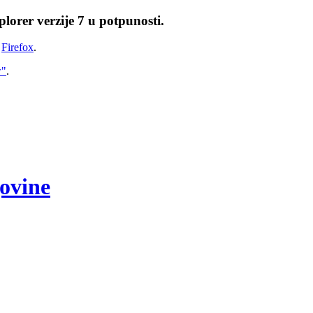
lorer verzije 7 u potpunosti.
i
Firefox
.
w"
.
govine