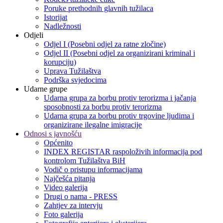
Poruke prethodnih glavnih tužilaca
Istorijat
Nadležnosti
Odjeli
Odjel I (Posebni odjel za ratne zločine)
Odjel II (Posebni odjel za organizirani kriminal i
korupciju)
Uprava Tužilaštva
Podrška svjedocima
Udarne grupe
Udarna grupa za borbu protiv terorizma i jačanja
sposobnosti za borbu protiv terorizma
Udarna grupa za borbu protiv trgovine ljudima i
organizirane ilegalne imigracije
Odnosi s javnošću
Općenito
INDEX REGISTAR raspoloživih informacija pod
kontrolom Tužilaštva BiH
Vodič o pristupu informacijama
Najčešća pitanja
Video galerija
Drugi o nama - PRESS
Zahtjev za intervju
Foto galerija