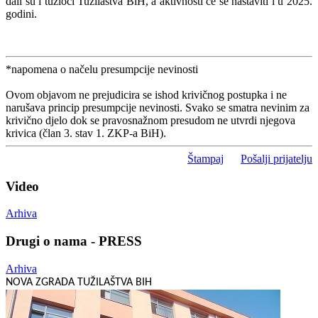
dali su i tužioci Tužilaštva BiH, a aktivnosti će se nastaviti i u 2025.
godini.
*napomena o načelu presumpcije nevinosti
Ovom objavom ne prejudicira se ishod krivičnog postupka i ne
narušava princip presumpcije nevinosti. Svako se smatra nevinim za
krivično djelo dok se pravosnažnom presudom ne utvrdi njegova
krivica (član 3. stav 1. ZKP-a BiH).
Štampaj
Pošalji prijatelju
Video
Arhiva
Drugi o nama - PRESS
Arhiva
NOVA ZGRADA TUŽILAŠTVA BIH