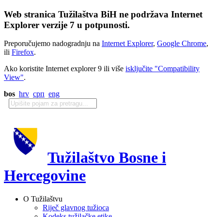
Web stranica Tužilaštva BiH ne podržava Internet
Explorer verzije 7 u potpunosti.
Preporučujemo nadogradnju na
Internet Explorer
,
Google Chrome
,
ili
Firefox
.
Ako koristite Internet explorer 9 ili više
isključite "Compatibility
View"
.
bos
hrv
срп
eng
Tužilaštvo Bosne i
Hercegovine
O Tužilaštvu
Riječ glavnog tužioca
Kodeks tužilačke etike