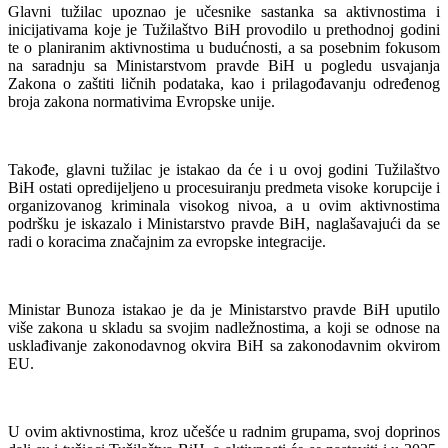
Glavni tužilac upoznao je učesnike sastanka sa aktivnostima i
inicijativama koje je Tužilaštvo BiH provodilo u prethodnoj godini
te o planiranim aktivnostima u budućnosti, a sa posebnim fokusom
na saradnju sa Ministarstvom pravde BiH u pogledu usvajanja
Zakona o zaštiti ličnih podataka, kao i prilagođavanju određenog
broja zakona normativima Evropske unije.
Takođe, glavni tužilac je istakao da će i u ovoj godini Tužilaštvo
BiH ostati opredijeljeno u procesuiranju predmeta visoke korupcije i
organizovanog kriminala visokog nivoa, a u ovim aktivnostima
podršku je iskazalo i Ministarstvo pravde BiH, naglašavajući da se
radi o koracima značajnim za evropske integracije.
Ministar Bunoza istakao je da je Ministarstvo pravde BiH uputilo
više zakona u skladu sa svojim nadležnostima, a koji se odnose na
usklađivanje zakonodavnog okvira BiH sa zakonodavnim okvirom
EU.
U ovim aktivnostima, kroz učešće u radnim grupama, svoj doprinos