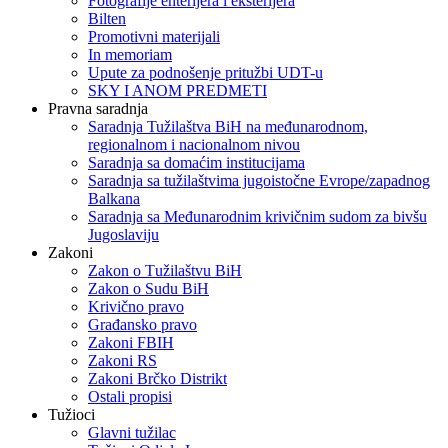
Fotografije enterijera i eksterijera
Bilten
Promotivni materijali
In memoriam
Upute za podnošenje pritužbi UDT-u
SKY I ANOM PREDMETI
Pravna saradnja
Saradnja Tužilaštva BiH na međunarodnom,
regionalnom i nacionalnom nivou
Saradnja sa domaćim institucijama
Saradnja sa tužilaštvima jugoistočne Evrope/zapadnog
Balkana
Saradnja sa Međunarodnim krivičnim sudom za bivšu
Jugoslaviju
Zakoni
Zakon o Тužilaštvu BiH
Zakon o Sudu BiH
Krivično pravo
Građansko pravo
Zakoni FBIH
Zakoni RS
Zakoni Brčko Distrikt
Ostali propisi
Tužioci
Glavni tužilac