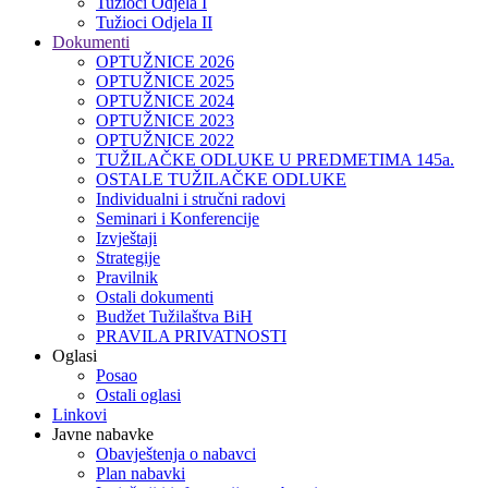
Tužioci Odjela I
Tužioci Odjela II
Dokumenti
OPTUŽNICE 2026
OPTUŽNICE 2025
OPTUŽNICE 2024
OPTUŽNICE 2023
OPTUŽNICE 2022
TUŽILAČKE ODLUKE U PREDMETIMA 145a.
OSTALE TUŽILAČKE ODLUKE
Individualni i stručni radovi
Seminari i Konferencije
Izvještaji
Strategije
Pravilnik
Ostali dokumenti
Budžet Tužilaštva BiH
PRAVILA PRIVATNOSTI
Oglasi
Posao
Ostali oglasi
Linkovi
Javne nabavke
Obavještenja o nabavci
Plan nabavki