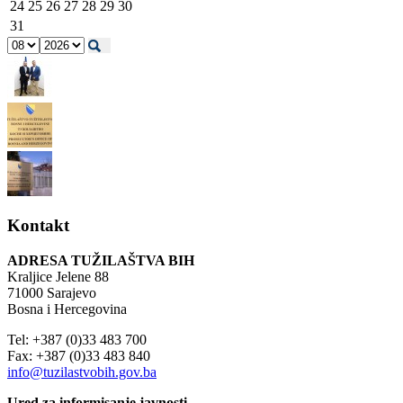
24
25
26
27
28
29
30
31
Kontakt
ADRESA TUŽILAŠTVA BIH
Kraljice Jelene 88
71000 Sarajevo
Bosna i Hercegovina
Tel: +387 (0)33 483 700
Fax: +387 (0)33 483 840
info@tuzilastvobih.gov.ba
Ured za informisanje javnosti