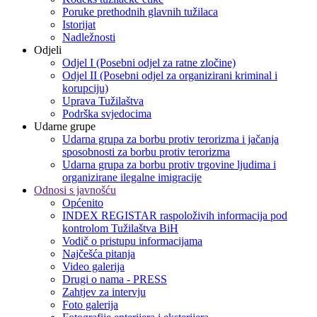
Poruke prethodnih glavnih tužilaca
Istorijat
Nadležnosti
Odjeli
Odjel I (Posebni odjel za ratne zločine)
Odjel II (Posebni odjel za organizirani kriminal i
korupciju)
Uprava Tužilaštva
Podrška svjedocima
Udarne grupe
Udarna grupa za borbu protiv terorizma i jačanja
sposobnosti za borbu protiv terorizma
Udarna grupa za borbu protiv trgovine ljudima i
organizirane ilegalne imigracije
Odnosi s javnošću
Općenito
INDEX REGISTAR raspoloživih informacija pod
kontrolom Tužilaštva BiH
Vodič o pristupu informacijama
Najčešća pitanja
Video galerija
Drugi o nama - PRESS
Zahtjev za intervju
Foto galerija