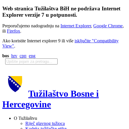
Web stranica Tužilaštva BiH ne podržava Internet
Explorer verzije 7 u potpunosti.
Preporučujemo nadogradnju na
Internet Explorer
,
Google Chrome
,
ili
Firefox
.
Ako koristite Internet explorer 9 ili više
isključite "Compatibility
View"
.
bos
hrv
срп
eng
Tužilaštvo Bosne i
Hercegovine
O Tužilaštvu
Riječ glavnog tužioca
Kodeks tužilačke etike