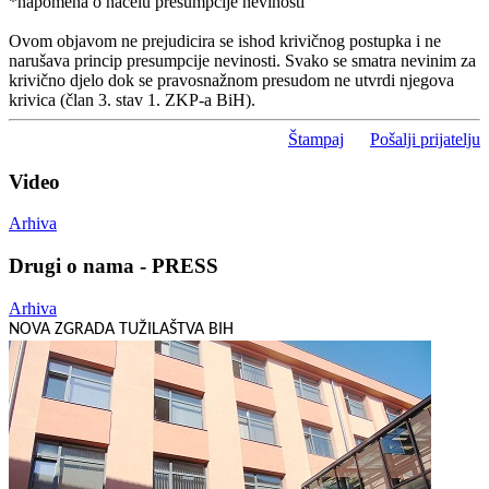
*napomena o načelu presumpcije nevinosti
Ovom objavom ne prejudicira se ishod krivičnog postupka i ne
narušava princip presumpcije nevinosti. Svako se smatra nevinim za
krivično djelo dok se pravosnažnom presudom ne utvrdi njegova
krivica (član 3. stav 1. ZKP-a BiH).
Štampaj
Pošalji prijatelju
Video
Arhiva
Drugi o nama - PRESS
Arhiva
NOVA ZGRADA TUŽILAŠTVA BIH