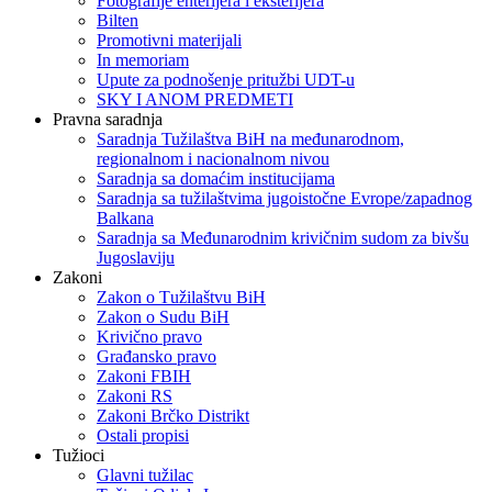
Fotografije enterijera i eksterijera
Bilten
Promotivni materijali
In memoriam
Upute za podnošenje pritužbi UDT-u
SKY I ANOM PREDMETI
Pravna saradnja
Saradnja Tužilaštva BiH na međunarodnom,
regionalnom i nacionalnom nivou
Saradnja sa domaćim institucijama
Saradnja sa tužilaštvima jugoistočne Evrope/zapadnog
Balkana
Saradnja sa Međunarodnim krivičnim sudom za bivšu
Jugoslaviju
Zakoni
Zakon o Тužilaštvu BiH
Zakon o Sudu BiH
Krivično pravo
Građansko pravo
Zakoni FBIH
Zakoni RS
Zakoni Brčko Distrikt
Ostali propisi
Tužioci
Glavni tužilac