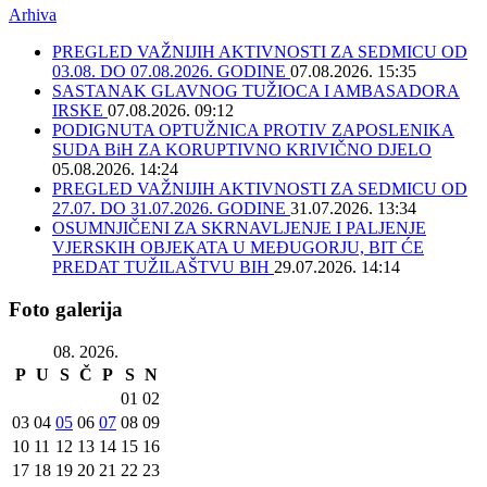
Arhiva
PREGLED VAŽNIJIH AKTIVNOSTI ZA SEDMICU OD
03.08. DO 07.08.2026. GODINE
07.08.2026. 15:35
SASTANAK GLAVNOG TUŽIOCA I AMBASADORA
IRSKE
07.08.2026. 09:12
PODIGNUTA OPTUŽNICA PROTIV ZAPOSLENIKA
SUDA BiH ZA KORUPTIVNO KRIVIČNO DJELO
05.08.2026. 14:24
PREGLED VAŽNIJIH AKTIVNOSTI ZA SEDMICU OD
27.07. DO 31.07.2026. GODINE
31.07.2026. 13:34
OSUMNJIČENI ZA SKRNAVLJENJE I PALJENJE
VJERSKIH OBJEKATA U MEĐUGORJU, BIT ĆE
PREDAT TUŽILAŠTVU BIH
29.07.2026. 14:14
Foto galerija
08. 2026.
P
U
S
Č
P
S
N
01
02
03
04
05
06
07
08
09
10
11
12
13
14
15
16
17
18
19
20
21
22
23