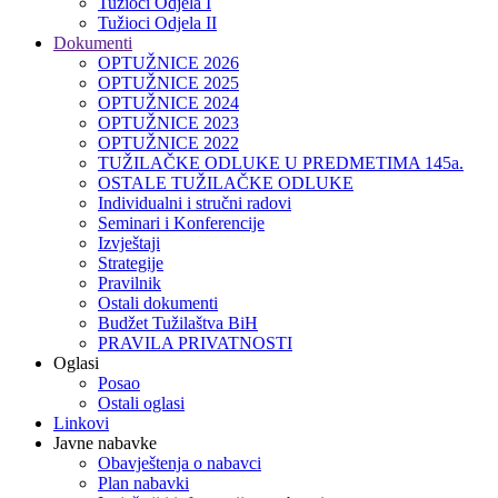
Tužioci Odjela I
Tužioci Odjela II
Dokumenti
OPTUŽNICE 2026
OPTUŽNICE 2025
OPTUŽNICE 2024
OPTUŽNICE 2023
OPTUŽNICE 2022
TUŽILAČKE ODLUKE U PREDMETIMA 145a.
OSTALE TUŽILAČKE ODLUKE
Individualni i stručni radovi
Seminari i Konferencije
Izvještaji
Strategije
Pravilnik
Ostali dokumenti
Budžet Tužilaštva BiH
PRAVILA PRIVATNOSTI
Oglasi
Posao
Ostali oglasi
Linkovi
Javne nabavke
Obavještenja o nabavci
Plan nabavki