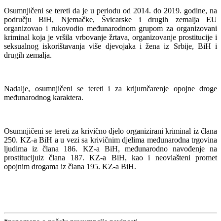
Osumnjičeni se tereti da je u periodu od 2014. do 2019. godine, na
području BiH, Njemačke, Švicarske i drugih zemalja EU
organizovao i rukovodio međunarodnom grupom za organizovani
kriminal koja je vršila vrbovanje žrtava, organizovanje prostitucije i
seksualnog iskorištavanja više djevojaka i žena iz Srbije, BiH i
drugih zemalja.
Nadalje, osumnjičeni se tereti i za krijumčarenje opojne droge
međunarodnog karaktera.
Osumnjičeni se tereti za krivično djelo organizirani kriminal iz člana
250. KZ-a BiH a u vezi sa krivičnim djelima međunarodna trgovina
ljudima iz člana 186. KZ-a BiH, međunarodno navođenje na
prostitucijuiz člana 187. KZ-a BiH, kao i neovlašteni promet
opojnim drogama iz člana 195. KZ-a BiH.