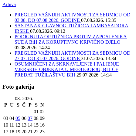
Arhiva
PREGLED VAŽNIJIH AKTIVNOSTI ZA SEDMICU OD
03.08. DO 07.08.2026. GODINE
07.08.2026. 15:35
SASTANAK GLAVNOG TUŽIOCA I AMBASADORA
IRSKE
07.08.2026. 09:12
PODIGNUTA OPTUŽNICA PROTIV ZAPOSLENIKA
SUDA BiH ZA KORUPTIVNO KRIVIČNO DJELO
05.08.2026. 14:24
PREGLED VAŽNIJIH AKTIVNOSTI ZA SEDMICU OD
27.07. DO 31.07.2026. GODINE
31.07.2026. 13:34
OSUMNJIČENI ZA SKRNAVLJENJE I PALJENJE
VJERSKIH OBJEKATA U MEĐUGORJU, BIT ĆE
PREDAT TUŽILAŠTVU BIH
29.07.2026. 14:14
Foto galerija
08. 2026.
P
U
S
Č
P
S
N
01
02
03
04
05
06
07
08
09
10
11
12
13
14
15
16
17
18
19
20
21
22
23