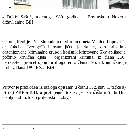
- Đukić Sašu*, rođenog 1989. godine u Bosanskom Novom,
državljanina BiH.
Osumnjičeni je lišen slobode u okviru predmeta Mladen Popović* i
dr. (akcija “Vertigo”) i osumnjičen je da je, kao pripadnik
organizovane kriminalne grupe i korisnik kriptovane Sky aplikacije,
počinio krivična djela - organizirani kriminal iz člana 250.,
neovlašten promet opojnim drogama iz člana 195. i krijumčarenje
ljudi iz člana 189. KZ-a BiH.
Pritvor je predložen iz razloga opisanih u članu 132. stav 1. tačke a),
b) i c) ZKP-a BiH, a postupajući tužilac je na ročištu u Sudu BiH
detaljno obrazložio pritvorske razloge.