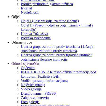
Poruke prethodnih glavnih tužilaca
Istorijat
Nadležnosti
Odjeli
Odjel I (Posebni odjel za ratne zločine)
Odjel II (Posebni odjel za organizirani kriminal i
korupciju)
Uprava Tužilaštva
Podrška svjedocima
Udarne grupe
Udarna grupa za borbu protiv terorizma i jačanja
sposobnosti za borbu protiv terorizma
Udarna grupa za borbu protiv trgovine ljudima i
organizirane ilegalne imigracije
Odnosi s javnošću
Općenito
INDEX REGISTAR raspoloživih informacija pod
kontrolom Tužilaštva BiH
Vodič o pristupu informacijama
Najčešća pitanja
Video galerija
Drugi o nama - PRESS
Zahtjev za intervju
Foto galerija