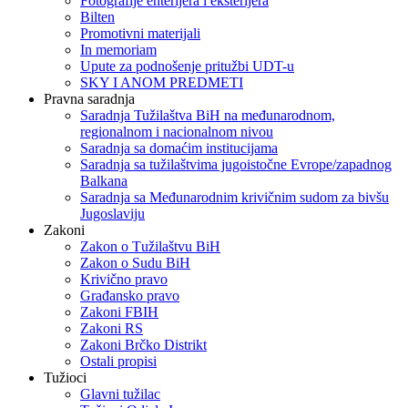
Fotografije enterijera i eksterijera
Bilten
Promotivni materijali
In memoriam
Upute za podnošenje pritužbi UDT-u
SKY I ANOM PREDMETI
Pravna saradnja
Saradnja Tužilaštva BiH na međunarodnom,
regionalnom i nacionalnom nivou
Saradnja sa domaćim institucijama
Saradnja sa tužilaštvima jugoistočne Evrope/zapadnog
Balkana
Saradnja sa Međunarodnim krivičnim sudom za bivšu
Jugoslaviju
Zakoni
Zakon o Тužilaštvu BiH
Zakon o Sudu BiH
Krivično pravo
Građansko pravo
Zakoni FBIH
Zakoni RS
Zakoni Brčko Distrikt
Ostali propisi
Tužioci
Glavni tužilac