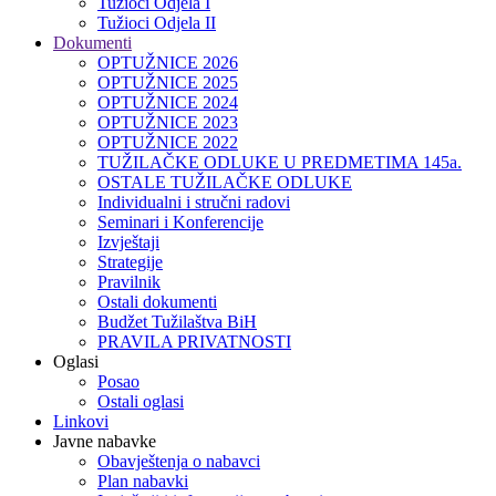
Tužioci Odjela I
Tužioci Odjela II
Dokumenti
OPTUŽNICE 2026
OPTUŽNICE 2025
OPTUŽNICE 2024
OPTUŽNICE 2023
OPTUŽNICE 2022
TUŽILAČKE ODLUKE U PREDMETIMA 145a.
OSTALE TUŽILAČKE ODLUKE
Individualni i stručni radovi
Seminari i Konferencije
Izvještaji
Strategije
Pravilnik
Ostali dokumenti
Budžet Tužilaštva BiH
PRAVILA PRIVATNOSTI
Oglasi
Posao
Ostali oglasi
Linkovi
Javne nabavke
Obavještenja o nabavci
Plan nabavki