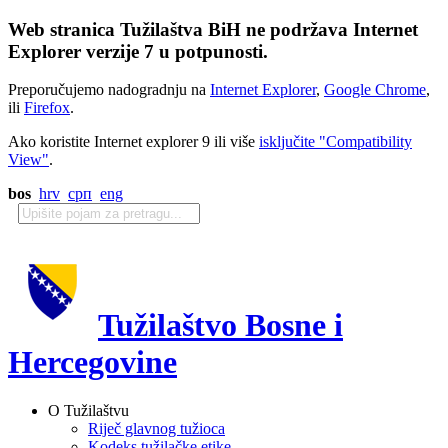
Web stranica Tužilaštva BiH ne podržava Internet
Explorer verzije 7 u potpunosti.
Preporučujemo nadogradnju na
Internet Explorer
,
Google Chrome
,
ili
Firefox
.
Ako koristite Internet explorer 9 ili više
isključite "Compatibility
View"
.
bos
hrv
срп
eng
Tužilaštvo Bosne i
Hercegovine
O Tužilaštvu
Riječ glavnog tužioca
Kodeks tužilačke etike