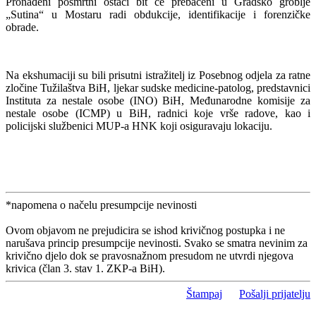
Pronađeni posmrtni ostaci bit će prebačeni u Gradsko groblje
„Sutina“ u Mostaru radi obdukcije, identifikacije i forenzičke
obrade.
Na ekshumaciji su bili prisutni istražitelj iz Posebnog odjela za ratne
zločine Tužilaštva BiH, ljekar sudske medicine-patolog, predstavnici
Instituta za nestale osobe (INO) BiH, Međunarodne komisije za
nestale osobe (ICMP) u BiH, radnici koje vrše radove, kao i
policijski službenici MUP-a HNK koji osiguravaju lokaciju.
*napomena o načelu presumpcije nevinosti
Ovom objavom ne prejudicira se ishod krivičnog postupka i ne
narušava princip presumpcije nevinosti. Svako se smatra nevinim za
krivično djelo dok se pravosnažnom presudom ne utvrdi njegova
krivica (član 3. stav 1. ZKP-a BiH).
Štampaj
Pošalji prijatelju