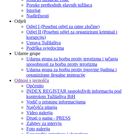
Poruke prethodnih glavnih tužilaca
Istorijat
Nadležnosti
Odjeli
Odjel I (Posebni odjel za ratne zločine)
Odjel II (Posebni odjel za organizirani kriminal i
korupciju)
Uprava Tužilaštva
Podrška svjedocima
Udarne grupe
Udarna grupa za borbu protiv terorizma i jačanja
sposobnosti za borbu protiv terorizma
Udarna grupa za borbu protiv trgovine ljudima i
organizirane ilegalne imigracije
Odnosi s javnošću
Općenito
INDEX REGISTAR raspoloživih informacija pod
kontrolom Tužilaštva BiH
Vodič o pristupu informacijama
Najčešća pitanja
Video galerija
Drugi o nama - PRESS
Zahtjev za intervju
Foto galerija