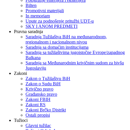
Fotografije enterijera i eksterijera
Bilten
Promotivni materijali
In memoriam
Upute za podnošenje pritužbi UDT-u
SKY I ANOM PREDMETI
Pravna saradnja
Saradnja Tužilaštva BiH na međunarodnom,
regionalnom i nacionalnom nivou
Saradnja sa domaćim institucijama
Saradnja sa tužilaštvima jugoistočne Evrope/zapadnog
Balkana
Saradnja sa Međunarodnim krivičnim sudom za bivšu
Jugoslaviju
Zakoni
Zakon o Тužilaštvu BiH
Zakon o Sudu BiH
Krivično pravo
Građansko pravo
Zakoni FBIH
Zakoni RS
Zakoni Brčko Distrikt
Ostali propisi
Tužioci
Glavni tužilac