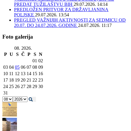
PREDAT TUŽILAŠTVU BIH
29.07.2026. 14:14
PREDLOŽEN PRITVOR ZA DRŽAVLJANINA
POLJSKE
29.07.2026. 13:54
PREGLED VAŽNIJIH AKTIVNOSTI ZA SEDMICU OD
20.07. DO 24.07.2026. GODINE
24.07.2026. 11:17
Foto galerija
08. 2026.
P
U
S
Č
P
S
N
01
02
03
04
05
06
07
08
09
10
11
12
13
14
15
16
17
18
19
20
21
22
23
24
25
26
27
28
29
30
31