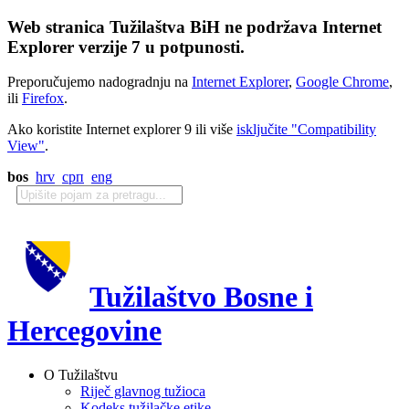
Web stranica Tužilaštva BiH ne podržava Internet
Explorer verzije 7 u potpunosti.
Preporučujemo nadogradnju na
Internet Explorer
,
Google Chrome
,
ili
Firefox
.
Ako koristite Internet explorer 9 ili više
isključite "Compatibility
View"
.
bos
hrv
срп
eng
Tužilaštvo Bosne i
Hercegovine
O Tužilaštvu
Riječ glavnog tužioca
Kodeks tužilačke etike