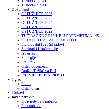
Tužioci Odjela I
Tužioci Odjela II
Dokumenti
OPTUŽNICE 2026
OPTUŽNICE 2025
OPTUŽNICE 2024
OPTUŽNICE 2023
OPTUŽNICE 2022
TUŽILAČKE ODLUKE U PREDMETIMA 145a.
OSTALE TUŽILAČKE ODLUKE
Individualni i stručni radovi
Seminari i Konferencije
Izvještaji
Strategije
Pravilnik
Ostali dokumenti
Budžet Tužilaštva BiH
PRAVILA PRIVATNOSTI
Oglasi
Posao
Ostali oglasi
Linkovi
Javne nabavke
Obavještenja o nabavci
Plan nabavki