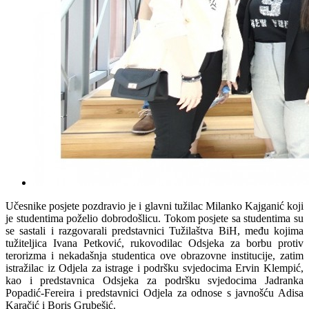
Učesnike posjete pozdravio je i glavni tužilac Milanko Kajganić koji
je studentima poželio dobrodošlicu. Tokom posjete sa studentima su
se sastali i razgovarali predstavnici Tužilaštva BiH, među kojima
tužiteljica Ivana Petković, rukovodilac Odsjeka za borbu protiv
terorizma i nekadašnja studentica ove obrazovne institucije, zatim
istražilac iz Odjela za istrage i podršku svjedocima Ervin Klempić,
kao i predstavnica Odsjeka za podršku svjedocima Jadranka
Popadić-Fereira i predstavnici Odjela za odnose s javnošću Adisa
Karačić i Boris Grubešić.