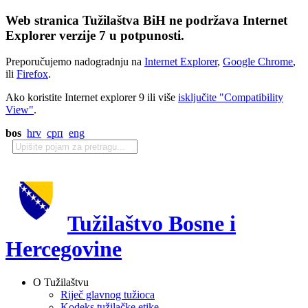
Web stranica Tužilaštva BiH ne podržava Internet
Explorer verzije 7 u potpunosti.
Preporučujemo nadogradnju na
Internet Explorer
,
Google Chrome
,
ili
Firefox
.
Ako koristite Internet explorer 9 ili više
isključite "Compatibility
View"
.
bos
hrv
срп
eng
Tužilaštvo Bosne i
Hercegovine
O Tužilaštvu
Riječ glavnog tužioca
Kodeks tužilačke etike