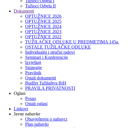
Tužioci Odjela I
Tužioci Odjela II
Dokumenti
OPTUŽNICE 2026
OPTUŽNICE 2025
OPTUŽNICE 2024
OPTUŽNICE 2023
OPTUŽNICE 2022
TUŽILAČKE ODLUKE U PREDMETIMA 145a.
OSTALE TUŽILAČKE ODLUKE
Individualni i stručni radovi
Seminari i Konferencije
Izvještaji
Strategije
Pravilnik
Ostali dokumenti
Budžet Tužilaštva BiH
PRAVILA PRIVATNOSTI
Oglasi
Posao
Ostali oglasi
Linkovi
Javne nabavke
Obavještenja o nabavci
Plan nabavki