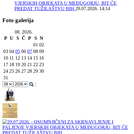
VJERSKIH OBJEKATA U MEĐUGORJU, BIT ĆE
PREDAT TUŽILAŠTVU BIH
29.07.2026. 14:14
Foto galerija
08. 2026.
P
U
S
Č
P
S
N
01
02
03
04
05
06
07
08
09
10
11
12
13
14
15
16
17
18
19
20
21
22
23
24
25
26
27
28
29
30
31