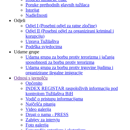
Poruke prethodnih glavnih tužilaca
Istorijat
Nadležnosti
Odjeli
Odjel I (Posebni odjel za ratne zločine)
Odjel II (Posebni odjel za organizirani kriminal i
korupciju)
Uprava Tužilaštva
Podrška svjedocima
Udarne grupe
Udarna grupa za borbu protiv terorizma i jačanja
sposobnosti za borbu protiv terorizma
Udarna grupa za borbu protiv trgovine ljudima i
organizirane ilegalne imigracije
Odnosi s javnošću
Općenito
INDEX REGISTAR raspoloživih informacija pod
kontrolom Tužilaštva BiH
Vodič o pristupu informacijama
Najčešća pitanja
Video galerija
Drugi o nama - PRESS
Zahtjev za intervju
Foto galerija