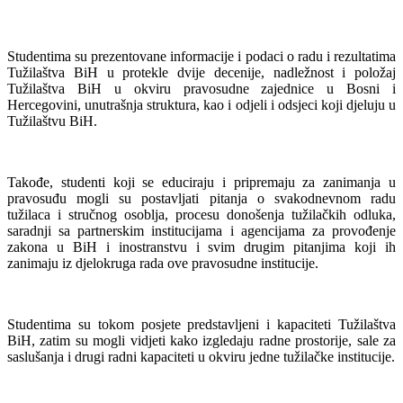
Studentima su prezentovane informacije i podaci o radu i rezultatima
Tužilaštva BiH u protekle dvije decenije, nadležnost i položaj
Tužilaštva BiH u okviru pravosudne zajednice u Bosni i
Hercegovini, unutrašnja struktura, kao i odjeli i odsjeci koji djeluju u
Tužilaštvu BiH.
Takođe, studenti koji se educiraju i pripremaju za zanimanja u
pravosuđu mogli su postavljati pitanja o svakodnevnom radu
tužilaca i stručnog osoblja, procesu donošenja tužilačkih odluka,
saradnji sa partnerskim institucijama i agencijama za provođenje
zakona u BiH i inostranstvu i svim drugim pitanjima koji ih
zanimaju iz djelokruga rada ove pravosudne institucije.
Studentima su tokom posjete predstavljeni i kapaciteti Tužilaštva
BiH, zatim su mogli vidjeti kako izgledaju radne prostorije, sale za
saslušanja i drugi radni kapaciteti u okviru jedne tužilačke institucije.