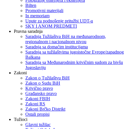
Fotografije enterijera i eksterijera
Bilten
Promotivni materijali
In memoriam
Upute za podnošenje pritužbi UDT-u
SKY I ANOM PREDMETI
Pravna saradnja
Saradnja Tužilaštva BiH na međunarodnom,
regionalnom i nacionalnom nivou
Saradnja sa domaćim institucijama
Saradnja sa tužilaštvima jugoistočne Evrope/zapadnog
Balkana
Saradnja sa Međunarodnim krivičnim sudom za bivšu
Jugoslaviju
Zakoni
Zakon o Тužilaštvu BiH
Zakon o Sudu BiH
Krivično pravo
Građansko pravo
Zakoni FBIH
Zakoni RS
Zakoni Brčko Distrikt
Ostali propisi
Tužioci
Glavni tužilac