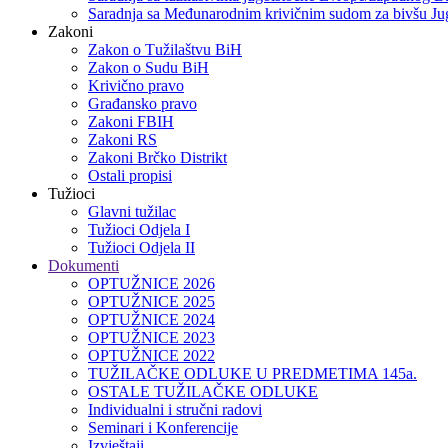
Saradnja sa Međunarodnim krivičnim sudom za bivšu Jug
Zakoni
Zakon o Тužilaštvu BiH
Zakon o Sudu BiH
Krivično pravo
Građansko pravo
Zakoni FBIH
Zakoni RS
Zakoni Brčko Distrikt
Ostali propisi
Tužioci
Glavni tužilac
Tužioci Odjela I
Tužioci Odjela II
Dokumenti
OPTUŽNICE 2026
OPTUŽNICE 2025
OPTUŽNICE 2024
OPTUŽNICE 2023
OPTUŽNICE 2022
TUŽILAČKE ODLUKE U PREDMETIMA 145a.
OSTALE TUŽILAČKE ODLUKE
Individualni i stručni radovi
Seminari i Konferencije
Izvještaji