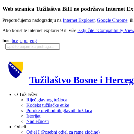
Web stranica Tužilaštva BiH ne podržava Internet Exp
Preporučujemo nadogradnju na
Internet Explorer
,
Google Chrome
, il
Ako koristite Internet explorer 9 ili više
isključite "Compatibility Vie
bos
hrv
срп
eng
Tužilaštvo Bosne i Herce
O Tužilaštvu
Riječ glavnog tužioca
Kodeks tužilačke etike
Poruke prethodnih glavnih tužilaca
Istorijat
Nadležnosti
Odjeli
Odjel I (Posebni odjel za ratne zločine)