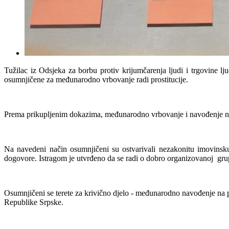
Tužilac iz Odsjeka za borbu protiv krijumčarenja ljudi i trgovine lj
osumnjičene za međunarodno vrbovanje radi prostitucije.
Prema prikupljenim dokazima, međunarodno vrbovanje i navođenje na p
Na navedeni način osumnjičeni su ostvarivali nezakonitu imovinsku 
dogovore. Istragom je utvrđeno da se radi o dobro organizovanoj grupi
Osumnjičeni se terete za krivično djelo - međunarodno navođenje na p
Republike Srpske.