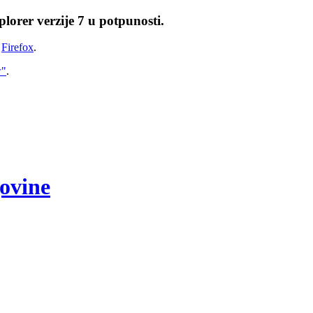
lorer verzije 7 u potpunosti.
i
Firefox
.
w"
.
govine