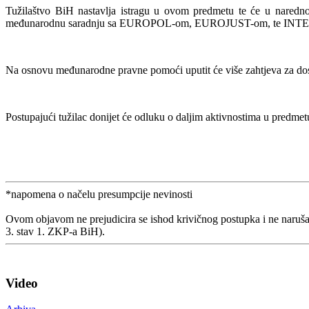
Tužilaštvo BiH nastavlja istragu u ovom predmetu te će u narednom p
međunarodnu saradnju sa EUROPOL-om, EUROJUST-om, te INT
Na osnovu međunarodne pravne pomoći uputit će više zahtjeva za dos
Postupajući tužilac donijet će odluku o daljim aktivnostima u predmet
*napomena o načelu presumpcije nevinosti
Ovom objavom ne prejudicira se ishod krivičnog postupka i ne naruša
3. stav 1. ZKP-a BiH).
Video