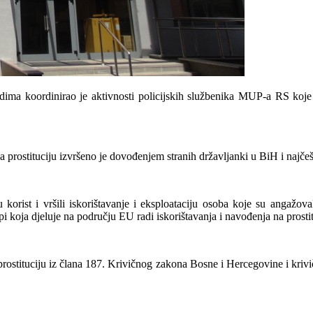
udima koordinirao je aktivnosti policijskih službenika MUP-a RS koje 
rostituciju izvršeno je dovođenjem stranih državljanki u BiH i najče
korist i vršili iskorištavanje i eksploataciju osoba koje su angažov
 koja djeluje na području EU radi iskorištavanja i navođenja na prostit
rostituciju iz člana 187. Krivičnog zakona Bosne i Hercegovine i krivič