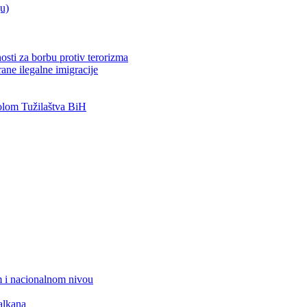
ju)
osti za borbu protiv terorizma
ane ilegalne imigracije
lom Tužilaštva BiH
 i nacionalnom nivou
alkana