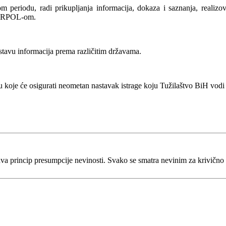
eriodu, radi prikupljanja informacija, dokaza i saznanja, realizovat
ERPOL-om.
tavu informacija prema različitim državama.
u koje će osigurati neometan nastavak istrage koju Tužilaštvo BiH vodi
va princip presumpcije nevinosti. Svako se smatra nevinim za krivično