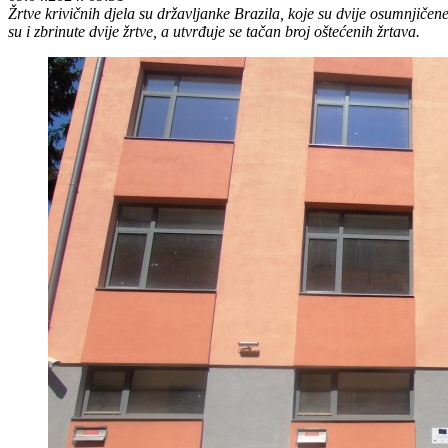
Žrtve krivičnih djela su državljanke Brazila, koje su dvije osumnjičene
su i zbrinute dvije žrtve, a utvrđuje se tačan broj oštećenih žrtava.