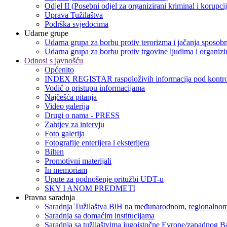
Odjel II (Posebni odjel za organizirani kriminal i korupci
Uprava Tužilaštva
Podrška svjedocima
Udarne grupe
Udarna grupa za borbu protiv terorizma i jačanja sposobn
Udarna grupa za borbu protiv trgovine ljudima i organizir
Odnosi s javnošću
Općenito
INDEX REGISTAR raspoloživih informacija pod kontro
Vodič o pristupu informacijama
Najčešća pitanja
Video galerija
Drugi o nama - PRESS
Zahtjev za intervju
Foto galerija
Fotografije enterijera i eksterijera
Bilten
Promotivni materijali
In memoriam
Upute za podnošenje pritužbi UDT-u
SKY I ANOM PREDMETI
Pravna saradnja
Saradnja Tužilaštva BiH na međunarodnom, regionalnom
Saradnja sa domaćim institucijama
Saradnja sa tužilaštvima jugoistočne Evrope/zapadnog B