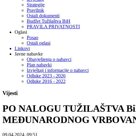
Strategije
Pravilnik
Ostali dokumenti
Budžet Tužilaštva BiH
PRAVILA PRIVATNOSTI
Oglasi
Posao
Ostali oglasi
Linkovi
Javne nabavke
Obavještenja o nabavci
Plan nabavki
Izvještaji i informacije o nabavci
Odluke 2023 - 2026
Odluke 2016 - 2022
Vijesti
PO NALOGU TUŽILAŠTVA Bi
MEĐUNARODNOG VRBOVANJ
09.04.2024. 09:51