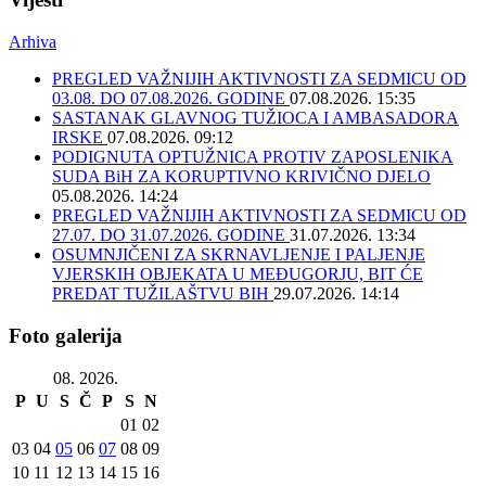
Arhiva
PREGLED VAŽNIJIH AKTIVNOSTI ZA SEDMICU OD
03.08. DO 07.08.2026. GODINE
07.08.2026. 15:35
SASTANAK GLAVNOG TUŽIOCA I AMBASADORA
IRSKE
07.08.2026. 09:12
PODIGNUTA OPTUŽNICA PROTIV ZAPOSLENIKA
SUDA BiH ZA KORUPTIVNO KRIVIČNO DJELO
05.08.2026. 14:24
PREGLED VAŽNIJIH AKTIVNOSTI ZA SEDMICU OD
27.07. DO 31.07.2026. GODINE
31.07.2026. 13:34
OSUMNJIČENI ZA SKRNAVLJENJE I PALJENJE
VJERSKIH OBJEKATA U MEĐUGORJU, BIT ĆE
PREDAT TUŽILAŠTVU BIH
29.07.2026. 14:14
Foto galerija
08. 2026.
P
U
S
Č
P
S
N
01
02
03
04
05
06
07
08
09
10
11
12
13
14
15
16