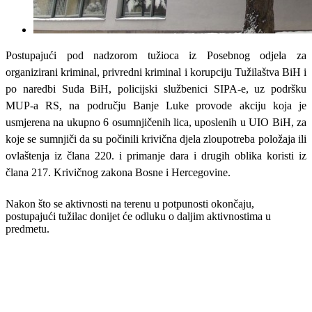
Postupajući pod nadzorom tužioca iz Posebnog odjela za
organizirani kriminal, privredni kriminal i korupciju Tužilaštva BiH i
po naredbi Suda BiH, policijski službenici SIPA-e, uz podršku
MUP-a RS, na području Banje Luke provode akciju koja je
usmjerena na ukupno 6 osumnjičenih lica, uposlenih u UIO BiH, za
koje se sumnjiči da su počinili krivična djela zloupotreba položaja ili
ovlaštenja iz člana 220. i primanje dara i drugih oblika koristi iz
člana 217. Krivičnog zakona Bosne i Hercegovine.
Nakon što se aktivnosti na terenu u potpunosti okončaju,
postupajući tužilac donijet će odluku o daljim aktivnostima u
predmetu.