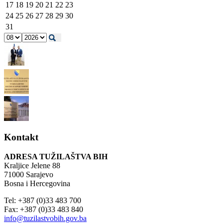
17
18
19
20
21
22
23
24
25
26
27
28
29
30
31
Kontakt
ADRESA TUŽILAŠTVA BIH
Kraljice Jelene 88
71000 Sarajevo
Bosna i Hercegovina
Tel: +387 (0)33 483 700
Fax: +387 (0)33 483 840
info@tuzilastvobih.gov.ba