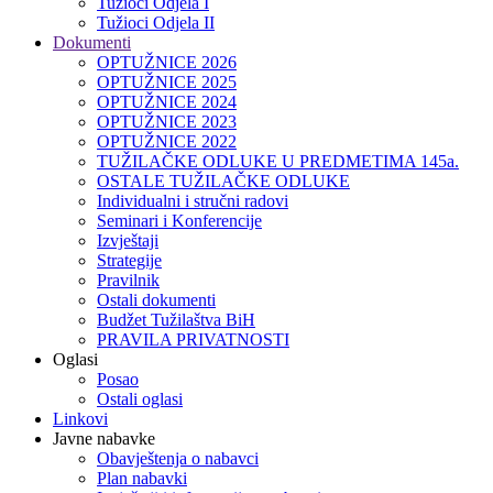
Tužioci Odjela I
Tužioci Odjela II
Dokumenti
OPTUŽNICE 2026
OPTUŽNICE 2025
OPTUŽNICE 2024
OPTUŽNICE 2023
OPTUŽNICE 2022
TUŽILAČKE ODLUKE U PREDMETIMA 145a.
OSTALE TUŽILAČKE ODLUKE
Individualni i stručni radovi
Seminari i Konferencije
Izvještaji
Strategije
Pravilnik
Ostali dokumenti
Budžet Tužilaštva BiH
PRAVILA PRIVATNOSTI
Oglasi
Posao
Ostali oglasi
Linkovi
Javne nabavke
Obavještenja o nabavci
Plan nabavki