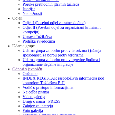
Poruke prethodnih glavnih tužilaca
Istorijat
Nadležnosti
Odjeli
Odjel I (Posebni odjel za ratne zločine)
Odjel II (Posebni odjel za organizirani kriminal i
korupciju)
Uprava Tužilaštva
Podrška svjedocima
Udarne grupe
Udarna grupa za borbu protiv terorizma i jačanja
sposobnosti za borbu protiv terorizma
Udarna grupa za borbu protiv trgovine ljudima i
organizirane ilegalne imigracije
Odnosi s javnošću
Općenito
INDEX REGISTAR raspoloživih informacija pod
kontrolom Tužilaštva BiH
Vodič o pristupu informacijama
Najčešća pitanja
Video galerija
Drugi o nama - PRESS
Zahtjev za intervju
Foto galerija