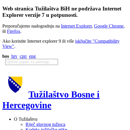
Web stranica Tužilaštva BiH ne podržava Internet
Explorer verzije 7 u potpunosti.
Preporučujemo nadogradnju na
Internet Explorer
,
Google Chrome
,
ili
Firefox
.
Ako koristite Internet explorer 9 ili više
isključite "Compatibility
View"
.
bos
hrv
срп
eng
Tužilaštvo Bosne i
Hercegovine
O Tužilaštvu
Riječ glavnog tužioca
Kodeks tužilačke etike