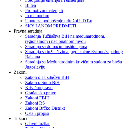
Fotografije enterijera i eksterijera
Bilten
Promotivni materijali
In memoriam
Upute za podnošenje pritužbi UDT-u
SKY I ANOM PREDMETI
Pravna saradnja
Saradnja Tužilaštva BiH na međunarodnom,
regionalnom i nacionalnom nivou
Saradnja sa domaćim institucijama
Saradnja sa tužilaštvima jugoistočne Evrope/zapadnog
Balkana
Saradnja sa Međunarodnim krivičnim sudom za bivšu
Jugoslaviju
Zakoni
Zakon o Тužilaštvu BiH
Zakon o Sudu BiH
Krivično pravo
Građansko pravo
Zakoni FBIH
Zakoni RS
Zakoni Brčko Distrikt
Ostali propisi
Tužioci
Glavni tužilac