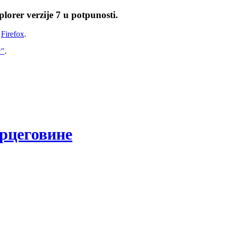
lorer verzije 7 u potpunosti.
i
Firefox
.
w"
.
рцеговине