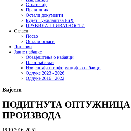
Стратегије
Правилник
Остали документи
Буџет Тужилаштва БиХ
ПРАВИЛА ПРИВАТНОСТИ
Огласи
Посао
Остали огласи
Линкови
Јавне набавке
Обавјештења о набавци
План набавки
Извјештаји и информације о набавци
Одлуке 2023 - 2026
Одлуке 2016 - 2022
Вијести
ПОДИГНУТА ОПТУЖНИЦА 
ПРОИЗВОДА
18.10.2016. 20:51