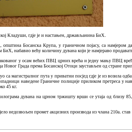
 Кладуши, гдје је и настањен, држављанина БиХ.
а, општина Босанска Крупа, у граничном појасу, са намјером д
БиХ, набавио већу количину дувана који је намјераво продават
апакованог у осам већих ПВЦ црних врећа и једну мању ПВЦ вре
ца Новог Града према Босанској Отоци заустављен од стране пр
енуо са магистралног пута у приватни посјед гдје је из возила о
 припадници наведене Граничне полиције приликом претреса у н
ко 45 кг.
килограма дувана на црном тржишту врши се утаја од близу 85,
јело недозвољен промет акцизних производа из члана 210а. став