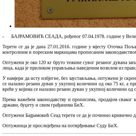
- БАЈРАМОВИЋ СЕАДА, рођеног 07.04.1978. године у Великој
Терети се да је дана 27.01.2016. године у мјесту Оточка Пољ
контролним и пореским маркицама прописаним законодавством 
Оптужени је око 120 кг бруто тежине сувог резаног дувана з
лица, када је приликом управљања наведеним возилом из прав
У намјери да исту избјегне, без заустављања, оптужени је скр
се налазио резани дуван у укупној количини од око 75 кг, а
вреће у којима се налазио резани дуван у укупној количини од о
Према важећем законодавству и прописима, продајом сваког 
држави, буџету и свим грађанима БиХ.
Оптужени Бајрамовић Сеад терети се да је починио кривично д
Оптужница је прослијеђена на потврђивање Суду БиХ.