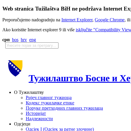
Web stranica Tužilaštva BiH ne podržava Internet Exp
Preporučujemo nadogradnju na
Internet Explorer
,
Google Chrome
, il
Ako koristite Internet explorer 9 ili više
isključite "Compatibility Vie
срп
bos
hrv
eng
Тужилаштво Босне и Хе
О Тужилаштву
Ријеч главног тужиоца
Кодекс тужилачке етике
Поруке претходних главних тужилаца
Историјат
Надлежности
Одсјеци
Одсјек I (Одсјек за ратне злочине)