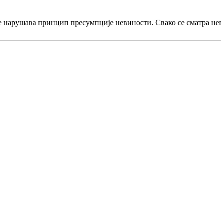
е нарушава принцип пресумпције невиности. Свако се сматра не