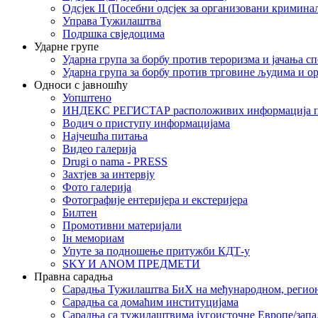
Одсјек II (Посебни одсјек за организовани кримина
Управа Тужилаштва
Подршка свједоцима
Ударне групе
Ударна група за борбу против тероризма и јачања с
Ударна група за борбу против трговине људима и о
Односи с јавношћу
Уопштено
ИНДЕКС РЕГИСТАР расположивих информација п
Водич о приступу информацијама
Најчешћа питања
Видео галерија
Drugi o nama - PRESS
Захтјев за интервју
Фото галерија
Фотографије ентеријера и екстеријера
Билтен
Промотивни материјали
Iн мемориам
Упуте за подношење притужби КДТ-у
SKY И ANOM ПРЕДМЕТИ
Правна сарадња
Сарадња Тужилаштва БиХ на међународном, регио
Сарадња са домаћим институцијама
Сарадња са тужилаштвима југоисточне Европе/запа