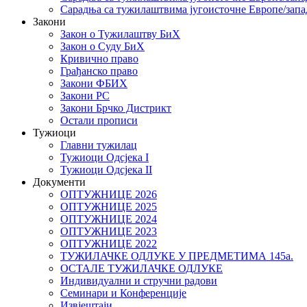
Сарадња са тужилаштвима југоисточне Европе/запа
Закони
Закон о Тужилаштву БиХ
Закон о Суду БиХ
Кривично право
Грађанско право
Закони ФБИХ
Закони РС
Закони Брчко Дистрикт
Остали прописи
Тужиоци
Главни тужилац
Тужиоци Oдсјекa I
Тужиоци Oдсјекa II
Документи
ОПТУЖНИЦЕ 2026
ОПТУЖНИЦЕ 2025
ОПТУЖНИЦЕ 2024
ОПТУЖНИЦЕ 2023
ОПТУЖНИЦЕ 2022
ТУЖИЛАЧКЕ ОДЛУКЕ У ПРЕДМЕТИМА 145а.
ОСТАЛЕ ТУЖИЛАЧКЕ ОДЛУКЕ
Индивидуални и стручни радови
Семинари и Конференције
Извјештаји