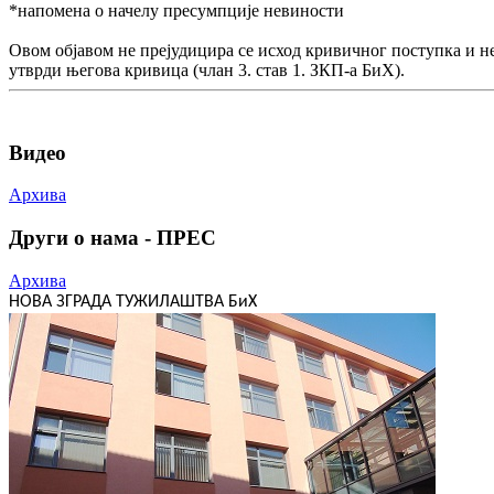
*напомена о начелу пресумпције невиности
Овом објавом не прејудицира се исход кривичног поступка и н
утврди његова кривица (члан 3. став 1. ЗКП-а БиХ).
Видео
Архива
Други о нама - ПРЕС
Архива
НОВА ЗГРАДА ТУЖИЛАШТВА БиХ