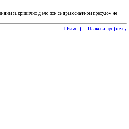
виним за кривично дјело док се правоснажном пресудом не
Штампај
Пошаљи пријатељу