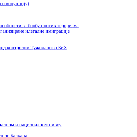
л и корупцију)
пособности за борбу против тероризма
рганизиране илегалне имиграције
од контролом Тужилаштва БиХ
налном и националном нивоу
дног Балкана