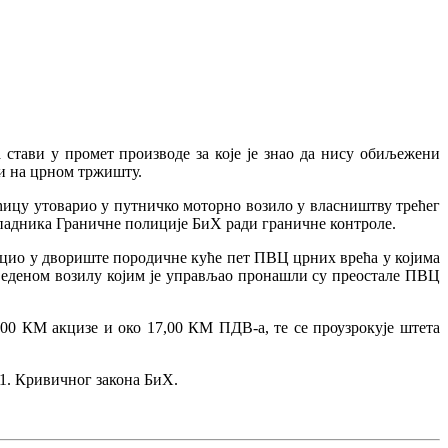
а стави у промет производе за које је знао да нису обиљежени
и на црном тржишту.
ћицу утоварио у путничко моторно возило у власништву трећег
ипадника Граничне полиције БиХ ради граничне контроле.
дбацио у двориште породичне куће пет ПВЦ црних врећа у којима
аведеном возилу којим је управљао пронашли су преостале ПВЦ
00 КМ акцизе и око 17,00 КМ ПДВ-а, те се проузрокује штета
 1. Кривичног закона БиХ.