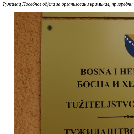
Тужилац Посебног одјела за организовани криминал, привредни