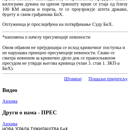
килограма дувана на црном тржишту врши се утаја од близу
100 КМ акциза и пореза, те се проузрокује штета држави,
буџету и свим грађанима БиХ.
Оптужница је прослијеђена на потврђивање Суду БиХ.
*напомена о начелу пресумпције невиности
Овом објавом не прејудицира се исход кривичног поступка и
не нарушава принцип пресумпције невиности. Свако се
сматра невиним за кривично дјело док се правоснажном
пресудом не утврди његова кривица (члан 3. став 1. ЗКП-а
БиХ).
Штампај
Пошаљи пријатељу
Видео
Архива
Други о нама - ПРЕС
Архива
НОВА ЗГРАДА ТУЖИЛАШТВА БиХ