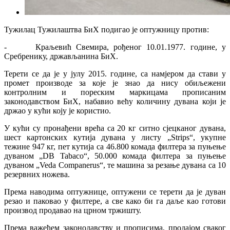
Тужилац Тужилаштва БиХ подигао је оптужницу против:
- Краљевић Свемира, рођеног 10.01.1977. године, у
Сребренику, држављанина БиХ.
Терети се да је у јулу 2015. године, са намјером да стави у
промет производе за које је знао да нису обиљежени
контролним и пореским маркицама прописаним
законодавством БиХ, набавио већу количину дувана који је
држао у кући коју је користио.
У кући су пронађени врећа са 20 кг ситно сјецканог дувана,
шест картонских кутија дувана у листу „Strips“, укупне
тежине 947 кг, пет кутија са 46.800 комада филтера за пуњење
дуваном „DB Tabaco“, 50.000 комада филтера за пуњење
дуваном „Veda Companerus“, те машина за резање дувана са 10
резервних ножева.
Према наводима оптужнице, оптужени се терети да је дуван
резао и паковао у филтере, а све како би га даље као готови
производ продавао на црном тржишту.
Према важећем законодавству и прописима, продајом сваког