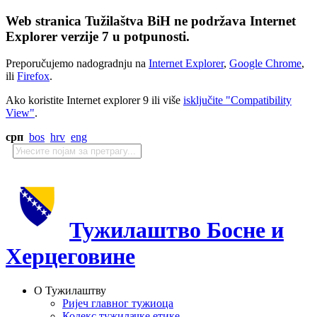
Web stranica Tužilaštva BiH ne podržava Internet
Explorer verzije 7 u potpunosti.
Preporučujemo nadogradnju na
Internet Explorer
,
Google Chrome
,
ili
Firefox
.
Ako koristite Internet explorer 9 ili više
isključite "Compatibility
View"
.
срп
bos
hrv
eng
Тужилаштво Босне и
Херцеговине
О Тужилаштву
Ријеч главног тужиоца
Кодекс тужилачке етике