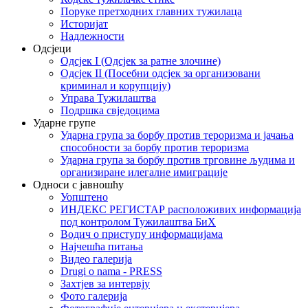
Поруке претходних главних тужилаца
Историјат
Надлежности
Одсјеци
Одсјек I (Одсјек за ратне злочине)
Одсјек II (Посебни одсјек за организовани
криминал и корупцију)
Управа Тужилаштва
Подршка свједоцима
Ударне групе
Ударна група за борбу против тероризма и јачања
способности за борбу против тероризма
Ударна група за борбу против трговине људима и
организиране илегалне имиграције
Односи с јавношћу
Уопштено
ИНДЕКС РЕГИСТАР расположивих информација
под контролом Тужилаштва БиХ
Водич о приступу информацијама
Најчешћа питања
Видео галерија
Drugi o nama - PRESS
Захтјев за интервју
Фото галерија