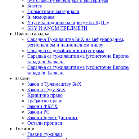
Фотографије ентеријера и екстеријера
Билтен
Промотивни материјали
Iн мемориам
Упуте за подношење притужби КДТ-у
SKY И ANOM ПРЕДМЕТИ
Правна сарадња
Сарадња Тужилаштва БиХ на међународном,
регионалном и националном нивоу
Сарадња са домаћим институцијама
Сарадња са тужилаштвима југоисточне Европе/
западног Балкана
Сарадња са тужилаштвима југоисточне Европе/
западног Балкана
Закони
Закон о Тужилаштву БиХ
Закон о Суду БиХ
Кривично право
Грађанско право
Закони ФБИХ
Закони РС
Закони Брчко Дистрикт
Остали прописи
Тужиоци
Главни тужилац