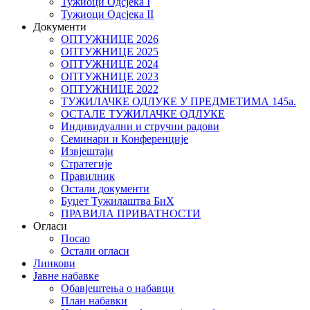
Тужиоци Oдсјекa I
Тужиоци Oдсјекa II
Документи
ОПТУЖНИЦЕ 2026
ОПТУЖНИЦЕ 2025
ОПТУЖНИЦЕ 2024
ОПТУЖНИЦЕ 2023
ОПТУЖНИЦЕ 2022
ТУЖИЛАЧКЕ ОДЛУКЕ У ПРЕДМЕТИМА 145а.
ОСТАЛЕ ТУЖИЛАЧКЕ ОДЛУКЕ
Индивидуални и стручни радови
Семинари и Конференције
Извјештаји
Стратегије
Правилник
Остали документи
Буџет Тужилаштва БиХ
ПРАВИЛА ПРИВАТНОСТИ
Огласи
Посао
Остали огласи
Линкови
Јавне набавке
Обавјештења о набавци
План набавки