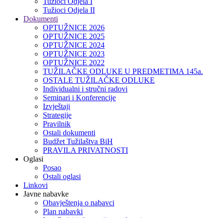
Tužioci Odjela I
Tužioci Odjela II
Dokumenti
OPTUŽNICE 2026
OPTUŽNICE 2025
OPTUŽNICE 2024
OPTUŽNICE 2023
OPTUŽNICE 2022
TUŽILAČKE ODLUKE U PREDMETIMA 145a.
OSTALE TUŽILAČKE ODLUKE
Individualni i stručni radovi
Seminari i Konferencije
Izvještaji
Strategije
Pravilnik
Ostali dokumenti
Budžet Tužilaštva BiH
PRAVILA PRIVATNOSTI
Oglasi
Posao
Ostali oglasi
Linkovi
Javne nabavke
Obavještenja o nabavci
Plan nabavki