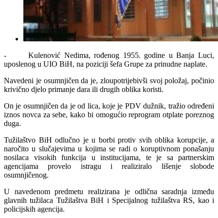
- Kulenović Nedima, rođenog 1955. godine u Banja Luci,
uposlenog u UIO BiH, na poziciji šefa Grupe za prinudne naplate.
Navedeni je osumnjičen da je, zloupotrijebivši svoj položaj, počinio
krivično djelo primanje dara ili drugih oblika koristi.
On je osumnjičen da je od lica, koje je PDV dužnik, tražio određeni
iznos novca za sebe, kako bi omogućio reprogram otplate poreznog
duga.
Tužilaštvo BiH odlučno je u borbi protiv svih oblika korupcije, a
naročito u slučajevima u kojima se radi o koruptivnom ponašanju
nosilaca visokih funkcija u institucijama, te je sa partnerskim
agencijama provelo istragu i realiziralo lišenje slobode
osumnjičenog.
U navedenom predmetu realizirana je odlična saradnja između
glavnih tužilaca Tužilaštva BiH i Specijalnog tužilaštva RS, kao i
policijskih agencija.