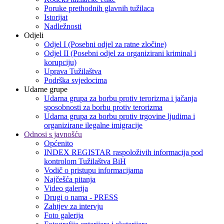
Poruke prethodnih glavnih tužilaca
Istorijat
Nadležnosti
Odjeli
Odjel I (Posebni odjel za ratne zločine)
Odjel II (Posebni odjel za organizirani kriminal i
korupciju)
Uprava Tužilaštva
Podrška svjedocima
Udarne grupe
Udarna grupa za borbu protiv terorizma i jačanja
sposobnosti za borbu protiv terorizma
Udarna grupa za borbu protiv trgovine ljudima i
organizirane ilegalne imigracije
Odnosi s javnošću
Općenito
INDEX REGISTAR raspoloživih informacija pod
kontrolom Tužilaštva BiH
Vodič o pristupu informacijama
Najčešća pitanja
Video galerija
Drugi o nama - PRESS
Zahtjev za intervju
Foto galerija