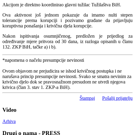
Akcijom je direktno koordinirao glavni tužilac Tužilaštva BiH.
Ova aktivnost još jednom pokazuje da imamo nulti stepen
tolerancije prema korupciji i pozivamo građane da prijavljuju
koruptivna ponašanja i krivična djela korupcije.
Nakon ispitivanja osumnjičenog, predložen je prijedlog za
određivanje mjere pritvora od 30 dana, iz razloga opisanih u članu
132. ZKP BiH, tačke a) i b).
*napomena o načelu presumpcije nevinosti
Ovom objavom ne prejudicira se ishod krivičnog postupka i ne
narušava princip presumpcije nevinosti. Svako se smatra nevinim za
krivično djelo dok se pravosnažnom presudom ne utvrdi njegova
krivica (član 3. stav 1. ZKP-a BiH).
Štampaj
Pošalji prijatelju
Video
Arhiva
Drugi o nama - PRESS