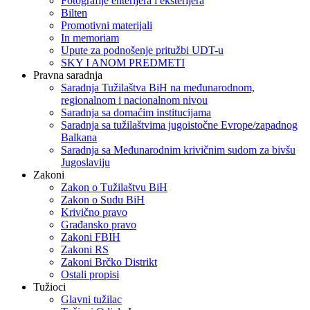
Fotografije enterijera i eksterijera
Bilten
Promotivni materijali
In memoriam
Upute za podnošenje pritužbi UDT-u
SKY I ANOM PREDMETI
Pravna saradnja
Saradnja Tužilaštva BiH na međunarodnom,
regionalnom i nacionalnom nivou
Saradnja sa domaćim institucijama
Saradnja sa tužilaštvima jugoistočne Evrope/zapadnog
Balkana
Saradnja sa Međunarodnim krivičnim sudom za bivšu
Jugoslaviju
Zakoni
Zakon o Тužilaštvu BiH
Zakon o Sudu BiH
Krivično pravo
Građansko pravo
Zakoni FBIH
Zakoni RS
Zakoni Brčko Distrikt
Ostali propisi
Tužioci
Glavni tužilac