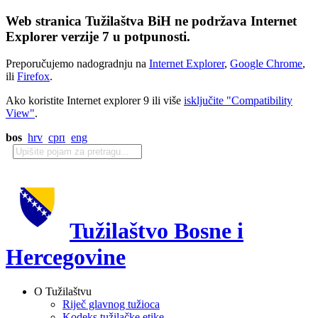
Web stranica Tužilaštva BiH ne podržava Internet
Explorer verzije 7 u potpunosti.
Preporučujemo nadogradnju na
Internet Explorer
,
Google Chrome
,
ili
Firefox
.
Ako koristite Internet explorer 9 ili više
isključite "Compatibility
View"
.
bos
hrv
срп
eng
Tužilaštvo Bosne i
Hercegovine
O Tužilaštvu
Riječ glavnog tužioca
Kodeks tužilačke etike