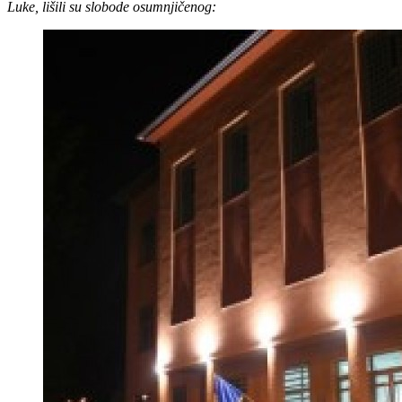
Luke, lišili su slobode osumnjičenog: