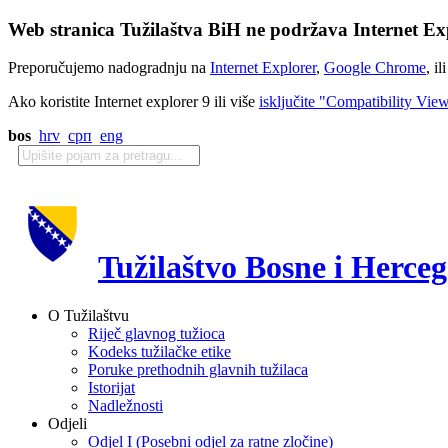
Web stranica Tužilaštva BiH ne podržava Internet Exp
Preporučujemo nadogradnju na
Internet Explorer
,
Google Chrome
, il
Ako koristite Internet explorer 9 ili više
isključite "Compatibility Vie
bos
hrv
срп
eng
Tužilaštvo Bosne i Herce
O Tužilaštvu
Riječ glavnog tužioca
Kodeks tužilačke etike
Poruke prethodnih glavnih tužilaca
Istorijat
Nadležnosti
Odjeli
Odjel I (Posebni odjel za ratne zločine)