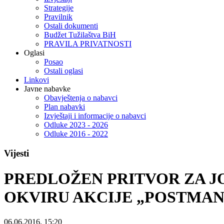
Strategije
Pravilnik
Ostali dokumenti
Budžet Tužilaštva BiH
PRAVILA PRIVATNOSTI
Oglasi
Posao
Ostali oglasi
Linkovi
Javne nabavke
Obavještenja o nabavci
Plan nabavki
Izvještaji i informacije o nabavci
Odluke 2023 - 2026
Odluke 2016 - 2022
Vijesti
PREDLOŽEN PRITVOR ZA J
OKVIRU AKCIJE „POSTMAN
06.06.2016. 15:20