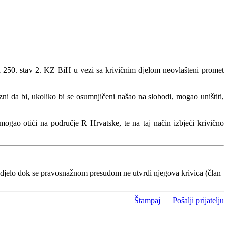
na 250. stav 2. KZ BiH u vezi sa krivičnim djelom neovlašteni promet
ni da bi, ukoliko bi se osumnjičeni našao na slobodi, mogao uništiti,
gao otići na područje R Hrvatske, te na taj način izbjeći krivično
 djelo dok se pravosnažnom presudom ne utvrdi njegova krivica (član
Štampaj
Pošalji prijatelju