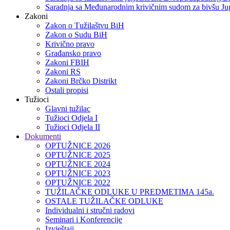
Saradnja sa Međunarodnim krivičnim sudom za bivšu Jug
Zakoni
Zakon o Тužilaštvu BiH
Zakon o Sudu BiH
Krivično pravo
Građansko pravo
Zakoni FBIH
Zakoni RS
Zakoni Brčko Distrikt
Ostali propisi
Tužioci
Glavni tužilac
Tužioci Odjela I
Tužioci Odjela II
Dokumenti
OPTUŽNICE 2026
OPTUŽNICE 2025
OPTUŽNICE 2024
OPTUŽNICE 2023
OPTUŽNICE 2022
TUŽILAČKE ODLUKE U PREDMETIMA 145a.
OSTALE TUŽILAČKE ODLUKE
Individualni i stručni radovi
Seminari i Konferencije
Izvještaji