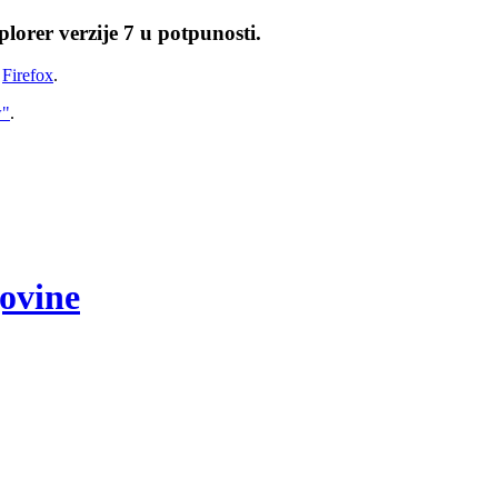
lorer verzije 7 u potpunosti.
i
Firefox
.
w"
.
govine