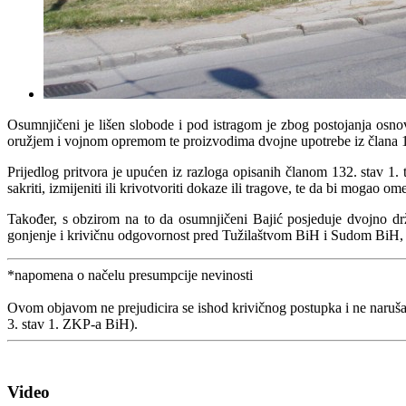
Osumnjičeni je lišen slobode i pod istragom je zbog postojanja osno
oružjem i vojnom opremom te proizvodima dvojne upotrebe iz člana 1
Prijedlog pritvora je upućen iz razloga opisanih članom 132. stav 1.
sakriti, izmijeniti ili krivotvoriti dokaze ili tragove, te da bi mogao o
Također, s obzirom na to da osumnjičeni Bajić posjeduje dvojno dr
gonjenje i krivičnu odgovornost pred Tužilaštvom BiH i Sudom BiH, te
*napomena o načelu presumpcije nevinosti
Ovom objavom ne prejudicira se ishod krivičnog postupka i ne naruša
3. stav 1. ZKP-a BiH).
Video