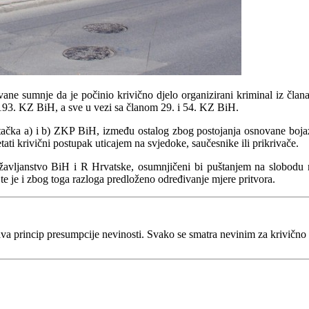
vane sumnje da je počinio krivično djelo organizirani kriminal iz čla
93. KZ BiH, a sve u vezi sa članom 29. i 54. KZ BiH.
 tačka a) i b) ZKP BiH, između ostalog zbog postojanja osnovane bojaz
metati krivični postupak uticajem na svjedoke, saučesnike ili prikrivače.
žavljanstvo BiH i R Hrvatske, osumnjičeni bi puštanjem na slobodu mo
 je i zbog toga razloga predloženo određivanje mjere pritvora.
va princip presumpcije nevinosti. Svako se smatra nevinim za krivično