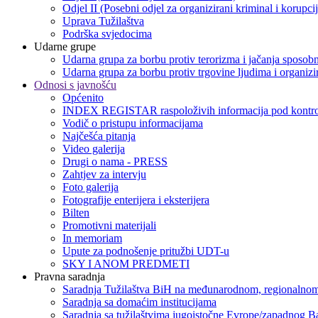
Odjel II (Posebni odjel za organizirani kriminal i korupci
Uprava Tužilaštva
Podrška svjedocima
Udarne grupe
Udarna grupa za borbu protiv terorizma i jačanja sposobn
Udarna grupa za borbu protiv trgovine ljudima i organizir
Odnosi s javnošću
Općenito
INDEX REGISTAR raspoloživih informacija pod kontro
Vodič o pristupu informacijama
Najčešća pitanja
Video galerija
Drugi o nama - PRESS
Zahtjev za intervju
Foto galerija
Fotografije enterijera i eksterijera
Bilten
Promotivni materijali
In memoriam
Upute za podnošenje pritužbi UDT-u
SKY I ANOM PREDMETI
Pravna saradnja
Saradnja Tužilaštva BiH na međunarodnom, regionalnom
Saradnja sa domaćim institucijama
Saradnja sa tužilaštvima jugoistočne Evrope/zapadnog B