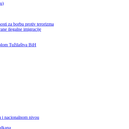
ju)
osti za borbu protiv terorizma
ane ilegalne imigracije
lom Tužilaštva BiH
 i nacionalnom nivou
alkana