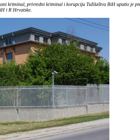
ani kriminal, privredni kriminal i korupciju Tužilaštva BiH uputio je 
iH i R Hrvatske.