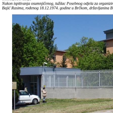
Nakon ispitivanja osumnjičenog, tužilac Posebnog odjela za organizir
Bajić Rasima, rođenog 18.12.1974. godine u Brčkom, državljanina B