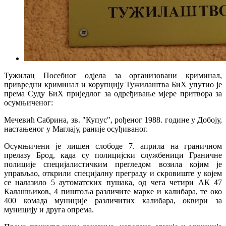
Тужилац Посебног одјела за организовани криминал,
привредни криминал и корупцију Тужилаштва БиХ упутио је
према Суду БиХ приједлог за одређивање мјере притвора за
осумњиченог:
Мечевић Сабрина, зв. "Купус", рођеног 1988. године у Добоју,
настањеног у Маглају, раније осуђиваног.
Осумњичени је лишен слободе 7. априла на граничном
прелазу Брод, када су полицијски службеници Граничне
полиције специјалистичким прегледом возила којим је
управљао, открили специјалну преграду и скровиште у којем
се налазило 5 аутоматских пушака, од чега четири АК 47
Калашњиков, 4 пиштоља различите марке и калибара, те око
400 комада муниције различитих калибара, оквири за
муницију и друга опрема.