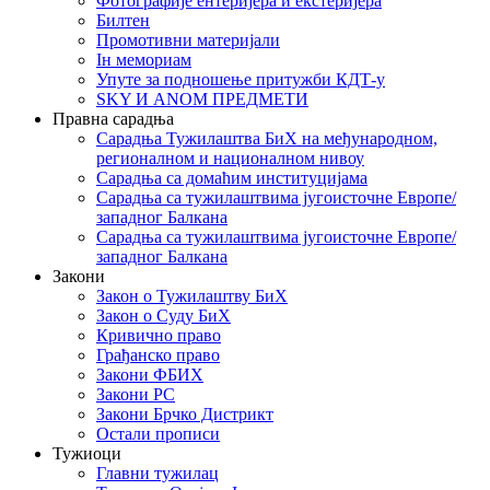
Фотографије ентеријера и екстеријера
Билтен
Промотивни материјали
Iн мемориам
Упуте за подношење притужби КДТ-у
SKY И ANOM ПРЕДМЕТИ
Правна сарадња
Сарадња Тужилаштва БиХ на међународном,
регионалном и националном нивоу
Сарадња са домаћим институцијама
Сарадња са тужилаштвима југоисточне Европе/
западног Балкана
Сарадња са тужилаштвима југоисточне Европе/
западног Балкана
Закони
Закон о Тужилаштву БиХ
Закон о Суду БиХ
Кривично право
Грађанско право
Закони ФБИХ
Закони РС
Закони Брчко Дистрикт
Остали прописи
Тужиоци
Главни тужилац