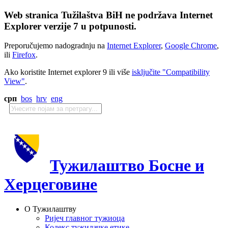
Web stranica Tužilaštva BiH ne podržava Internet
Explorer verzije 7 u potpunosti.
Preporučujemo nadogradnju na
Internet Explorer
,
Google Chrome
,
ili
Firefox
.
Ako koristite Internet explorer 9 ili više
isključite "Compatibility
View"
.
срп
bos
hrv
eng
Тужилаштво Босне и
Херцеговине
О Тужилаштву
Ријеч главног тужиоца
Кодекс тужилачке етике