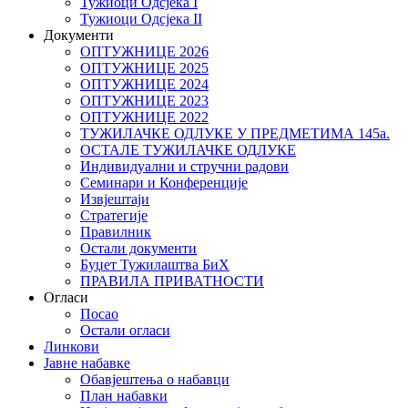
Тужиоци Oдсјекa I
Тужиоци Oдсјекa II
Документи
ОПТУЖНИЦЕ 2026
ОПТУЖНИЦЕ 2025
ОПТУЖНИЦЕ 2024
ОПТУЖНИЦЕ 2023
ОПТУЖНИЦЕ 2022
ТУЖИЛАЧКЕ ОДЛУКЕ У ПРЕДМЕТИМА 145а.
ОСТАЛЕ ТУЖИЛАЧКЕ ОДЛУКЕ
Индивидуални и стручни радови
Семинари и Конференције
Извјештаји
Стратегије
Правилник
Остали документи
Буџет Тужилаштва БиХ
ПРАВИЛА ПРИВАТНОСТИ
Огласи
Посао
Остали огласи
Линкови
Јавне набавке
Обавјештења о набавци
План набавки