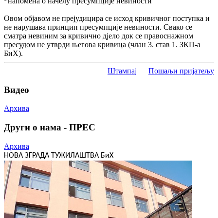
*напомена о начелу пресумпције невиности
Овом објавом не прејудицира се исход кривичног поступка и
не нарушава принцип пресумпције невиности. Свако се
сматра невиним за кривично дјело док се правоснажном
пресудом не утврди његова кривица (члан 3. став 1. ЗКП-а
БиХ).
Штампај
Пошаљи пријатељу
Видео
Архива
Други о нама - ПРЕС
Архива
НОВА ЗГРАДА ТУЖИЛАШТВА БиХ