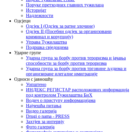
Поруке претходних главних тужилаца
Историјат
Надлежности
Одсјеци
Одсјек I (Одсјек за ратне злочине)
Одсјек II (Посебни одсјек за организовани
криминал и корупцију)
Управа Тужилаштва
Подршка свједоцима
Ударне групе
Ударна група за борбу против тероризма и јачања
способности за борбу против тероризма
Ударна група за борбу против трговине људима и
организиране илегалне имиграције
Односи с јавношћу
Уопштено
ИНДЕКС РЕГИСТАР расположивих информација
под контролом Тужилаштва БиХ
Водич о приступу информацијама
Најчешћа питања
Видео галерија
Drugi o nama - PRESS
Захтјев за интервју
Фото галерија