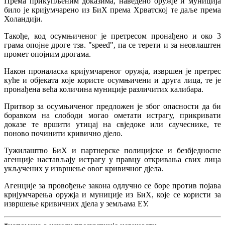
Према прикупљеним доказима, наведено оружје и муниција
било је кријумчарено из БиХ према Хрватској те даље према
Холандији.
Такође, код осумњиченог је претресом пронађено и око 3
грама опојне дроге тзв. "speed", па се терети и за неовлаштен
промет опојним дрогама.
Након проналаска кријумчареног оружја, извршен је претрес
куће и објеката које користе осумњичени и друга лица, те је
пронађена већа количина муниције различитих калибара.
Притвор за осумњиченог предложен је због опасности да би
боравком на слободи могао ометати истрагу, прикривати
доказе те вршити утицај на свједоке или саучеснике, те
поново починити кривично дјело.
Тужилаштво БиХ и партнерске полицијске и безбједносне
агенције настављају истрагу у правцу откривања свих лица
укључених у извршење овог кривичног дјела.
Агенције за провођење закона одлучно се боре против појава
кријумчарења оружја и муниције из БиХ, које се користи за
извршење кривичних дјела у земљама ЕУ.