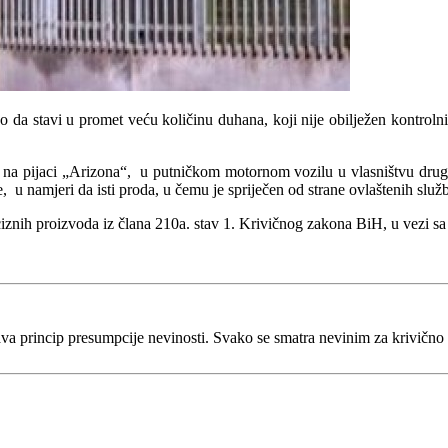
ao da stavi u promet veću količinu duhana, koji nije obilježen kont
a pijaci „Arizona“, u putničkom motornom vozilu u vlasništvu druge o
 u namjeri da isti proda, u čemu je spriječen od strane ovlaštenih s
ciznih proizvoda iz člana 210a. stav 1. Krivičnog zakona BiH, u vezi s
va princip presumpcije nevinosti. Svako se smatra nevinim za krivično