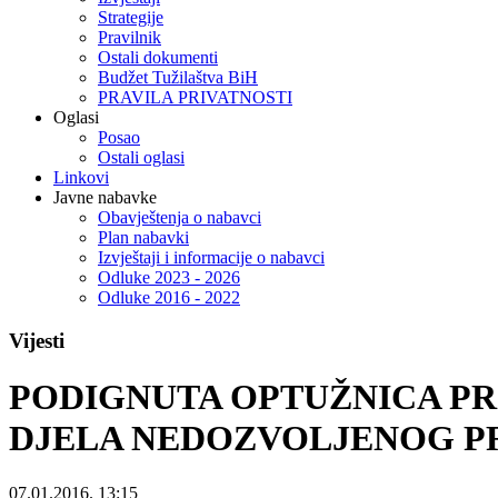
Strategije
Pravilnik
Ostali dokumenti
Budžet Tužilaštva BiH
PRAVILA PRIVATNOSTI
Oglasi
Posao
Ostali oglasi
Linkovi
Javne nabavke
Obavještenja o nabavci
Plan nabavki
Izvještaji i informacije o nabavci
Odluke 2023 - 2026
Odluke 2016 - 2022
Vijesti
PODIGNUTA OPTUŽNICA PR
DJELA NEDOZVOLJENOG P
07.01.2016. 13:15