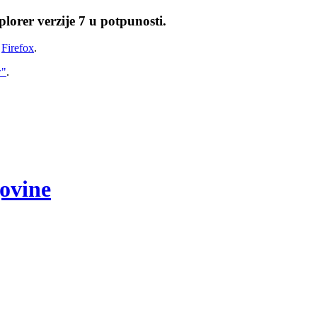
lorer verzije 7 u potpunosti.
i
Firefox
.
w"
.
govine