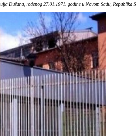
repulja Dušana, rođenog 27.01.1971. godine u Novom Sadu, Republika Sr