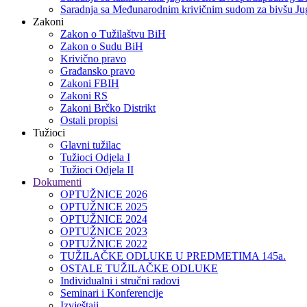
Saradnja sa Međunarodnim krivičnim sudom za bivšu Jug
Zakoni
Zakon o Тužilaštvu BiH
Zakon o Sudu BiH
Krivično pravo
Građansko pravo
Zakoni FBIH
Zakoni RS
Zakoni Brčko Distrikt
Ostali propisi
Tužioci
Glavni tužilac
Tužioci Odjela I
Tužioci Odjela II
Dokumenti
OPTUŽNICE 2026
OPTUŽNICE 2025
OPTUŽNICE 2024
OPTUŽNICE 2023
OPTUŽNICE 2022
TUŽILAČKE ODLUKE U PREDMETIMA 145a.
OSTALE TUŽILAČKE ODLUKE
Individualni i stručni radovi
Seminari i Konferencije
Izvještaji