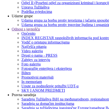
Odjel II (Posebni odjel za organizirani kriminal i korupci
Uprava Tužilaštva
Podrška svjedocima
Udarne grupe
Udarna grupa za borbu protiv terorizma i jačanja sposobn
Udarna grupa za borbu protiv trgovine ljudima i organizir
Odnosi s javnošću
Općenito
INDEX REGISTAR raspoloživih informacija pod kontro
Vodič o pristupu informacijama
Najčešća pitanja
Video galerija
Drugi o nama - PRESS
Zahtjev za intervju
Foto galerija
Fotografije enterijera i eksterijera
Bilten
Promotivni materijali
In memoriam
Upute za podnošenje pritužbi UDT-u
SKY I ANOM PREDMETI
Pravna saradnja
Saradnja Tužilaštva BiH na međunarodnom, regionalnom
Saradnja sa domaćim institucijama
Saradnja sa tužilaštvima jugoistočne Evrope/zapadnog B