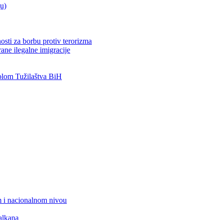
ju)
osti za borbu protiv terorizma
ane ilegalne imigracije
lom Tužilaštva BiH
 i nacionalnom nivou
alkana