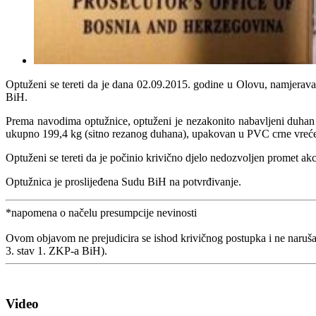
Optuženi se tereti da je dana 02.09.2015. godine u Olovu, namjerav
BiH.
Prema navodima optužnice, optuženi je nezakonito nabavljeni duhan n
ukupno 199,4 kg (sitno rezanog duhana), upakovan u PVC crne vreće,
Optuženi se tereti da je počinio krivično djelo nedozvoljen promet ak
Optužnica je proslijeđena Sudu BiH na potvrđivanje.
*napomena o načelu presumpcije nevinosti
Ovom objavom ne prejudicira se ishod krivičnog postupka i ne naruša
3. stav 1. ZKP-a BiH).
Video