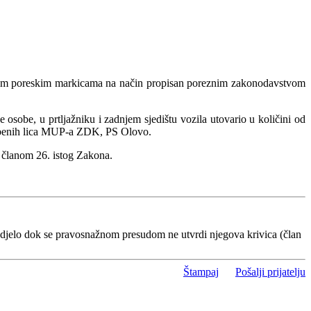
rolnim poreskim markicama na način propisan poreznim zakonodavstvom
sobe, u prtljažniku i zadnjem sjedištu vozila utovario u količini od
lužbenih lica MUP-a ZDK, PS Olovo.
a članom 26. istog Zakona.
 djelo dok se pravosnažnom presudom ne utvrdi njegova krivica (član
Štampaj
Pošalji prijatelju