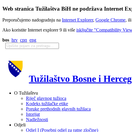
Web stranica Tužilaštva BiH ne podržava Internet Exp
Preporučujemo nadogradnju na
Internet Explorer
,
Google Chrome
, il
Ako koristite Internet explorer 9 ili više
isključite "Compatibility Vie
bos
hrv
срп
eng
Tužilaštvo Bosne i Herce
O Tužilaštvu
Riječ glavnog tužioca
Kodeks tužilačke etike
Poruke prethodnih glavnih tužilaca
Istorijat
Nadležnosti
Odjeli
Odjel I (Posebni odjel za ratne zločine)