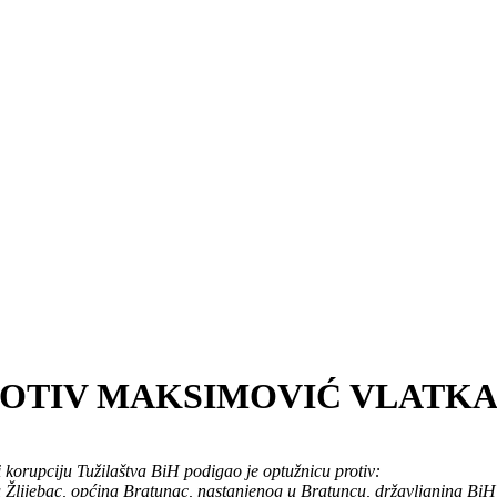
OTIV MAKSIMOVIĆ VLATKA (
i korupciju Tužilaštva BiH podigao je optužnicu protiv:
 Žlijebac, općina Bratunac, nastanjenog u Bratuncu, državljanina BiH