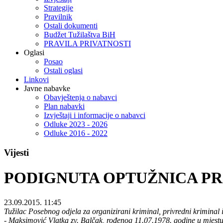
Strategije
Pravilnik
Ostali dokumenti
Budžet Tužilaštva BiH
PRAVILA PRIVATNOSTI
Oglasi
Posao
Ostali oglasi
Linkovi
Javne nabavke
Obavještenja o nabavci
Plan nabavki
Izvještaji i informacije o nabavci
Odluke 2023 - 2026
Odluke 2016 - 2022
Vijesti
PODIGNUTA OPTUŽNICA PR
23.09.2015. 11:45
Tužilac Posebnog odjela za organizirani kriminal, privredni kriminal 
- Maksimović Vlatka zv. Balčak, rođenog 11.07.1978. godine u mjestu