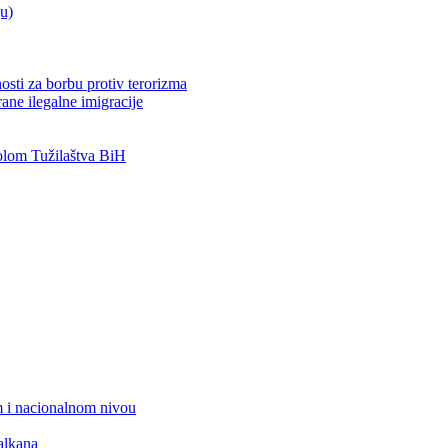
ju)
osti za borbu protiv terorizma
ane ilegalne imigracije
lom Tužilaštva BiH
 i nacionalnom nivou
alkana