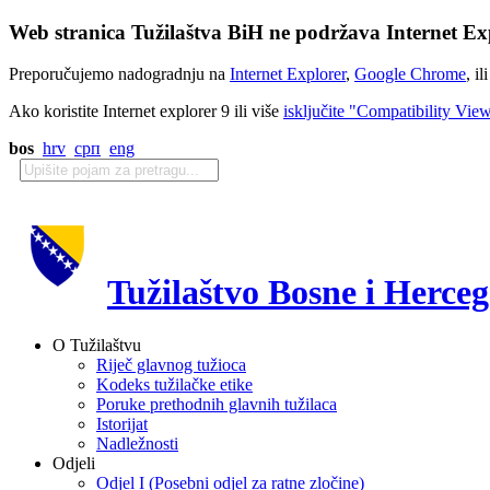
Web stranica Tužilaštva BiH ne podržava Internet Exp
Preporučujemo nadogradnju na
Internet Explorer
,
Google Chrome
, il
Ako koristite Internet explorer 9 ili više
isključite "Compatibility Vie
bos
hrv
срп
eng
Tužilaštvo Bosne i Herce
O Tužilaštvu
Riječ glavnog tužioca
Kodeks tužilačke etike
Poruke prethodnih glavnih tužilaca
Istorijat
Nadležnosti
Odjeli
Odjel I (Posebni odjel za ratne zločine)