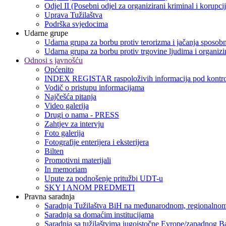
Odjel II (Posebni odjel za organizirani kriminal i korupci
Uprava Tužilaštva
Podrška svjedocima
Udarne grupe
Udarna grupa za borbu protiv terorizma i jačanja sposobn
Udarna grupa za borbu protiv trgovine ljudima i organizir
Odnosi s javnošću
Općenito
INDEX REGISTAR raspoloživih informacija pod kontro
Vodič o pristupu informacijama
Najčešća pitanja
Video galerija
Drugi o nama - PRESS
Zahtjev za intervju
Foto galerija
Fotografije enterijera i eksterijera
Bilten
Promotivni materijali
In memoriam
Upute za podnošenje pritužbi UDT-u
SKY I ANOM PREDMETI
Pravna saradnja
Saradnja Tužilaštva BiH na međunarodnom, regionalnom
Saradnja sa domaćim institucijama
Saradnja sa tužilaštvima jugoistočne Evrope/zapadnog B