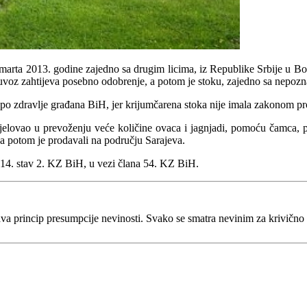
a marta 2013. godine zajedno sa drugim licima, iz Republike Srbije u B
ji uvoz zahtijeva posebno odobrenje, a potom je stoku, zajedno sa nepo
 po zdravlje građana BiH, jer krijumčarena stoka nije imala zakonom p
lovao u prevoženju veće količine ovaca i jagnjadi, pomoću čamca, pre
, a potom je prodavali na području Sarajeva.
a 214. stav 2. KZ BiH, u vezi člana 54. KZ BiH.
va princip presumpcije nevinosti. Svako se smatra nevinim za krivično