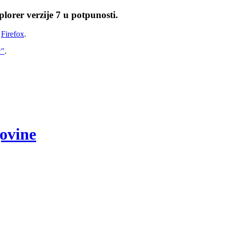
lorer verzije 7 u potpunosti.
i
Firefox
.
w"
.
govine