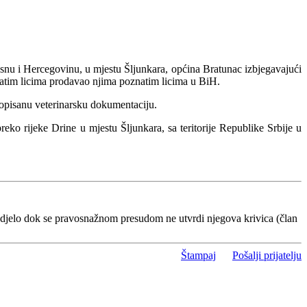
osnu i Hercegovinu, u mjestu Šljunkara, općina Bratunac izbjegavajući
znatim licima prodavao njima poznatim licima u BiH.
ropisanu veterinarsku dokumentaciju.
ko rijeke Drine u mjestu Šljunkara, sa teritorije Republike Srbije u
 djelo dok se pravosnažnom presudom ne utvrdi njegova krivica (član
Štampaj
Pošalji prijatelju