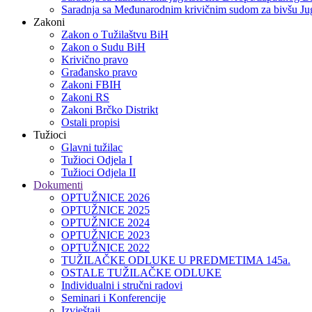
Saradnja sa Međunarodnim krivičnim sudom za bivšu Jug
Zakoni
Zakon o Тužilaštvu BiH
Zakon o Sudu BiH
Krivično pravo
Građansko pravo
Zakoni FBIH
Zakoni RS
Zakoni Brčko Distrikt
Ostali propisi
Tužioci
Glavni tužilac
Tužioci Odjela I
Tužioci Odjela II
Dokumenti
OPTUŽNICE 2026
OPTUŽNICE 2025
OPTUŽNICE 2024
OPTUŽNICE 2023
OPTUŽNICE 2022
TUŽILAČKE ODLUKE U PREDMETIMA 145a.
OSTALE TUŽILAČKE ODLUKE
Individualni i stručni radovi
Seminari i Konferencije
Izvještaji