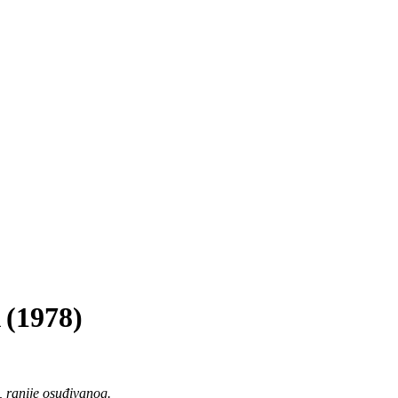
1978)
, ranije osuđivanog.