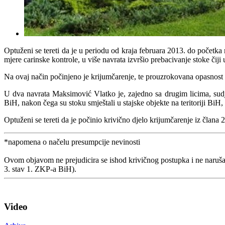
Optuženi se tereti da je u periodu od kraja februara 2013. do početk
mjere carinske kontrole, u više navrata izvršio prebacivanje stoke či
Na ovaj način počinjeno je krijumčarenje, te prouzrokovana opasnost
U dva navrata Maksimović Vlatko je, zajedno sa drugim licima, sudje
BiH, nakon čega su stoku smještali u stajske objekte na teritoriji BiH
Optuženi se tereti da je počinio krivično djelo krijumčarenje iz član
*napomena o načelu presumpcije nevinosti
Ovom objavom ne prejudicira se ishod krivičnog postupka i ne naruša
3. stav 1. ZKP-a BiH).
Video