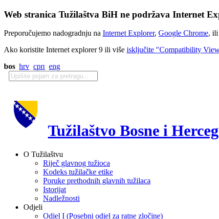
Web stranica Tužilaštva BiH ne podržava Internet Exp
Preporučujemo nadogradnju na
Internet Explorer
,
Google Chrome
, il
Ako koristite Internet explorer 9 ili više
isključite "Compatibility Vie
bos
hrv
срп
eng
Tužilaštvo Bosne i Herce
O Tužilaštvu
Riječ glavnog tužioca
Kodeks tužilačke etike
Poruke prethodnih glavnih tužilaca
Istorijat
Nadležnosti
Odjeli
Odjel I (Posebni odjel za ratne zločine)