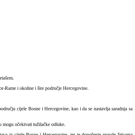
etašem.
or-Rame i okoline i šire područje Hercegovine.
 području cijele Bosne i Hercegovine, kao i da se nastavlja saradnja sa
du mogu očekivati tužilačke odluke.
tava iz cijele Bosne i Hercegovine, jer je donošenje pravde žrtvama