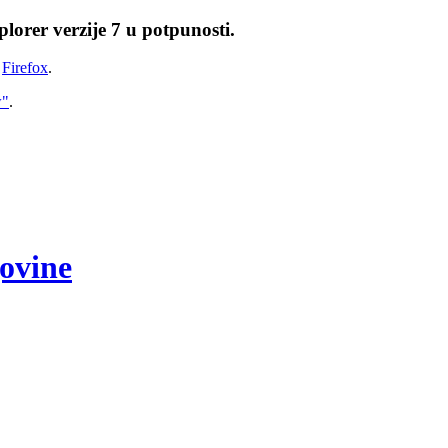
lorer verzije 7 u potpunosti.
i
Firefox
.
w"
.
govine