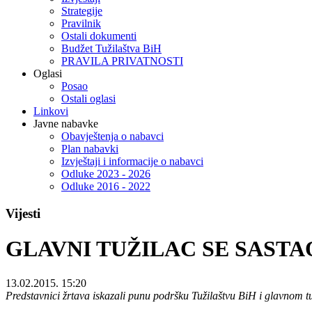
Strategije
Pravilnik
Ostali dokumenti
Budžet Tužilaštva BiH
PRAVILA PRIVATNOSTI
Oglasi
Posao
Ostali oglasi
Linkovi
Javne nabavke
Obavještenja o nabavci
Plan nabavki
Izvještaji i informacije o nabavci
Odluke 2023 - 2026
Odluke 2016 - 2022
Vijesti
GLAVNI TUŽILAC SE SASTA
13.02.2015. 15:20
Predstavnici žrtava iskazali punu podršku Tužilaštvu BiH i glavnom t