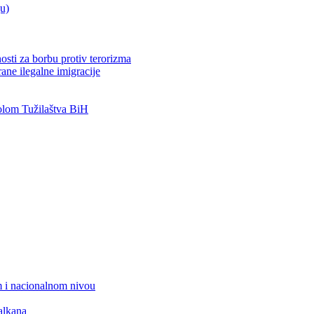
ju)
osti za borbu protiv terorizma
ane ilegalne imigracije
lom Tužilaštva BiH
 i nacionalnom nivou
alkana