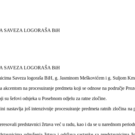
tavnicima Saveza logoraša BiH, g. Jasminom Meškovićem i g. Suljom Km
sa akcentom na procesuiranje predmeta koji se odnose na područje Proz
oji su šefovi odsjeka u Posebnom odjelu za ratne zločine.
ini nastavlja još intenzivnije procesuiranje predmeta ratnih zločina na
teresovali predstavnici žrtava već u radu, kao i da se u narednom perio
stavnicima udruženja žrtava i održava sastanke sa predstavnicima žr