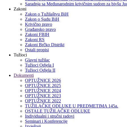
Saradnja sa Međunarodnim krivičnim sudom za bivšu Jug
Zakoni
Zakon o Тužilaštvu BiH
Zakon o Sudu BiH
Krivično pravo
Građansko pravo
Zakoni FBIH
Zakoni RS
Zakoni Brčko Distrikt
Ostali propisi
Tužioci
Glavni tužilac
Tužioci Odjela I
Tužioci Odjela II
Dokumenti
OPTUŽNICE 2026
OPTUŽNICE 2025
OPTUŽNICE 2024
OPTUŽNICE 2023
OPTUŽNICE 2022
TUŽILAČKE ODLUKE U PREDMETIMA 145a.
OSTALE TUŽILAČKE ODLUKE
Individualni i stručni radovi
Seminari i Konferencije
Izvještaji