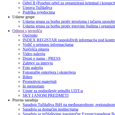
Odjel II (Posebni odjel za organizirani kriminal i korupci
Uprava Tužilaštva
Podrška svjedocima
Udarne grupe
Udarna grupa za borbu protiv terorizma i jačanja sposobn
Udarna grupa za borbu protiv trgovine ljudima i organizir
Odnosi s javnošću
Općenito
INDEX REGISTAR raspoloživih informacija pod kontro
Vodič o pristupu informacijama
Najčešća pitanja
Video galerija
Drugi o nama - PRESS
Zahtjev za intervju
Foto galerija
Fotografije enterijera i eksterijera
Bilten
Promotivni materijali
In memoriam
Upute za podnošenje pritužbi UDT-u
SKY I ANOM PREDMETI
Pravna saradnja
Saradnja Tužilaštva BiH na međunarodnom, regionalnom
Saradnja sa domaćim institucijama
Saradnja sa tužilaštvima jugoistočne Evrope/zapadnog B