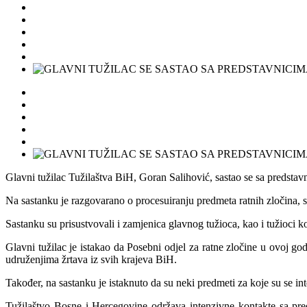
Glavni tužilac Tužilaštva BiH, Goran Salihović, sastao se sa preds
Na sastanku je razgovarano o procesuiranju predmeta ratnih zločina, 
Sastanku su prisustvovali i zamjenica glavnog tužioca, kao i tužioci k
Glavni tužilac je istakao da Posebni odjel za ratne zločine u ovoj god
udruženjima žrtava iz svih krajeva BiH.
Također, na sastanku je istaknuto da su neki predmeti za koje su se in
Tužilaštvo Bosne i Hercegovine održava intenzivne kontakte sa pred