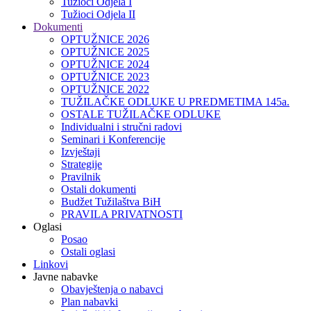
Tužioci Odjela I
Tužioci Odjela II
Dokumenti
OPTUŽNICE 2026
OPTUŽNICE 2025
OPTUŽNICE 2024
OPTUŽNICE 2023
OPTUŽNICE 2022
TUŽILAČKE ODLUKE U PREDMETIMA 145a.
OSTALE TUŽILAČKE ODLUKE
Individualni i stručni radovi
Seminari i Konferencije
Izvještaji
Strategije
Pravilnik
Ostali dokumenti
Budžet Tužilaštva BiH
PRAVILA PRIVATNOSTI
Oglasi
Posao
Ostali oglasi
Linkovi
Javne nabavke
Obavještenja o nabavci
Plan nabavki