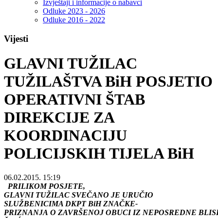
Izvještaji i informacije o nabavci
Odluke 2023 - 2026
Odluke 2016 - 2022
Vijesti
GLAVNI TUŽILAC
TUŽILAŠTVA BiH POSJETIO
OPERATIVNI ŠTAB
DIREKCIJE ZA
KOORDINACIJU
POLICIJSKIH TIJELA BiH
06.02.2015. 15:19
PRILIKOM
POSJETE
,
GLAVNI
TU
Ž
ILAC
SVE
Č
ANO
JE
URU
Č
IO
SLUŽBENICIMA
DKPT
BiH
ZNA
Č
KE
-
PRIZNANJA
O
ZAVR
Š
ENOJ
OBUCI
IZ
NEPOSREDNE
BLIS