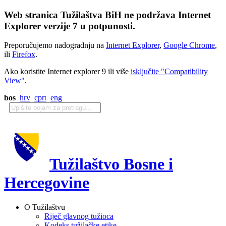
Web stranica Tužilaštva BiH ne podržava Internet
Explorer verzije 7 u potpunosti.
Preporučujemo nadogradnju na
Internet Explorer
,
Google Chrome
,
ili
Firefox
.
Ako koristite Internet explorer 9 ili više
isključite "Compatibility
View"
.
bos
hrv
срп
eng
Tužilaštvo Bosne i
Hercegovine
O Tužilaštvu
Riječ glavnog tužioca
Kodeks tužilačke etike