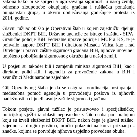
zakona kako bi se spriječila ugrožavanja sigurnosti u našoj zemlji,
odnosno zloupotrebe okupljanja građana i rušilačka ponašanja
huliganskih grupa, u okviru obilježavanja godišnjice protesta iz
2014. godine.
Glavni tužilac obišao je Operativni štab u kojem zajednički djeluju
službenici DKPT BiH, Državne agencije za istrage i zaštitu - SIPA,
Granične policije BiH Federalne uprave policije i MUP-a KS, te je
pohvalio napore DKPT BiH i direktora Mirsada Vilića, kao i rad
Direkcije u pravcu zaštite sigurnosti građana BiH, njihove imovine i
uopšteno poboljšanja sigurnosnog okruženja u našoj zemlji.
U posjeti su također bili i zamjenik ministra sigurnosti BiH, kao i
direktori policijskih i agencija za provođenje zakona u BiH i
zvaničnici Međunarodne zajednice.
Cilj Operativnog štaba je da se osigura koordinacija postupanja i
međusobna pomoć agencija u provođenju poslova iz njihovih
nadležnosti u cilju efikasnije zaštite sigurnosti građana.
Tokom posjete, glavni tužilac je prisustvovao i specijalističkoj
policijskoj vježbi iz oblasti neposredne zaštite osoba pod pratnjom
koju su izveli službenici DKPT BiH, nakon čega je glavni tužilac,
zajedno sa drugim gostima, uručio polaznicima kursa priznanja -
značke, kojima se potvrđuje njihova uspješno provedena obuka.