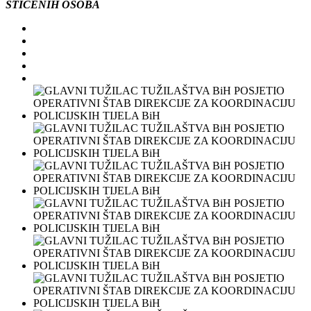
Š
TI
Ć
ENIH
OSOBA