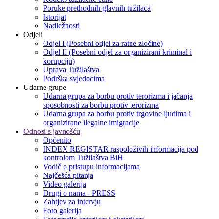
Poruke prethodnih glavnih tužilaca
Istorijat
Nadležnosti
Odjeli
Odjel I (Posebni odjel za ratne zločine)
Odjel II (Posebni odjel za organizirani kriminal i
korupciju)
Uprava Tužilaštva
Podrška svjedocima
Udarne grupe
Udarna grupa za borbu protiv terorizma i jačanja
sposobnosti za borbu protiv terorizma
Udarna grupa za borbu protiv trgovine ljudima i
organizirane ilegalne imigracije
Odnosi s javnošću
Općenito
INDEX REGISTAR raspoloživih informacija pod
kontrolom Tužilaštva BiH
Vodič o pristupu informacijama
Najčešća pitanja
Video galerija
Drugi o nama - PRESS
Zahtjev za intervju
Foto galerija