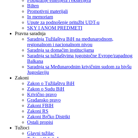
Fotografije enterijera i eksterijera
Bilten
Promotivni materijali
In memoriam
Upute za podnošenje pritužbi UDT-u
SKY I ANOM PREDMETI
Pravna saradnja
Saradnja Tužilaštva BiH na međunarodnom,
regionalnom i nacionalnom nivou
Saradnja sa domaćim institucijama
Saradnja sa tužilaštvima jugoistočne Evrope/zapadnog
Balkana
Saradnja sa Međunarodnim krivičnim sudom za bivšu
Jugoslaviju
Zakoni
Zakon o Тužilaštvu BiH
Zakon o Sudu BiH
Krivično pravo
Građansko pravo
Zakoni FBIH
Zakoni RS
Zakoni Brčko Distrikt
Ostali propisi
Tužioci
Glavni tužilac