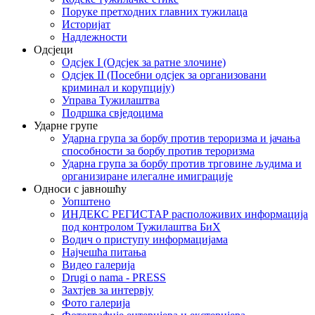
Поруке претходних главних тужилаца
Историјат
Надлежности
Одсјеци
Одсјек I (Одсјек за ратне злочине)
Одсјек II (Посебни одсјек за организовани
криминал и корупцију)
Управа Тужилаштва
Подршка свједоцима
Ударне групе
Ударна група за борбу против тероризма и јачања
способности за борбу против тероризма
Ударна група за борбу против трговине људима и
организиране илегалне имиграције
Односи с јавношћу
Уопштено
ИНДЕКС РЕГИСТАР расположивих информација
под контролом Тужилаштва БиХ
Водич о приступу информацијама
Најчешћа питања
Видео галерија
Drugi o nama - PRESS
Захтјев за интервју
Фото галерија