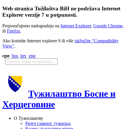
Web stranica Tužilaštva BiH ne podržava Internet
Explorer verzije 7 u potpunosti.
Preporučujemo nadogradnju na
Internet Explorer
,
Google Chrome
,
ili
Firefox
.
Ako koristite Internet explorer 9 ili više
isključite "Compatibility
View"
.
срп
bos
hrv
eng
Тужилаштво Босне и
Херцеговине
О Тужилаштву
Ријеч главног тужиоца
Кодекс тужилачке етике