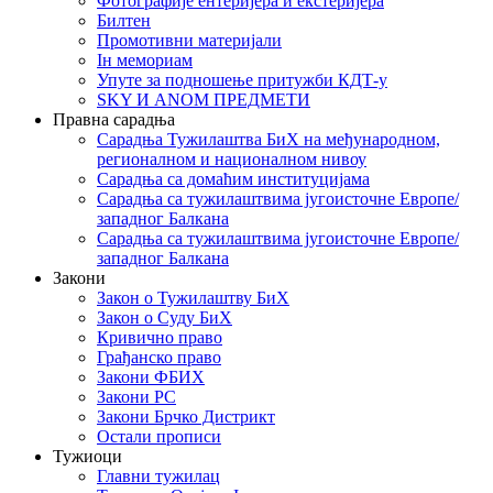
Фотографије ентеријера и екстеријера
Билтен
Промотивни материјали
Iн мемориам
Упуте за подношење притужби КДТ-у
SKY И ANOM ПРЕДМЕТИ
Правна сарадња
Сарадња Тужилаштва БиХ на међународном,
регионалном и националном нивоу
Сарадња са домаћим институцијама
Сарадња са тужилаштвима југоисточне Европе/
западног Балкана
Сарадња са тужилаштвима југоисточне Европе/
западног Балкана
Закони
Закон о Тужилаштву БиХ
Закон о Суду БиХ
Кривично право
Грађанско право
Закони ФБИХ
Закони РС
Закони Брчко Дистрикт
Остали прописи
Тужиоци
Главни тужилац