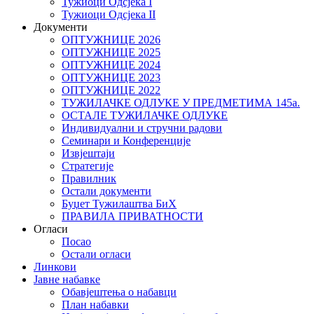
Тужиоци Oдсјекa I
Тужиоци Oдсјекa II
Документи
ОПТУЖНИЦЕ 2026
ОПТУЖНИЦЕ 2025
ОПТУЖНИЦЕ 2024
ОПТУЖНИЦЕ 2023
ОПТУЖНИЦЕ 2022
ТУЖИЛАЧКЕ ОДЛУКЕ У ПРЕДМЕТИМА 145а.
ОСТАЛЕ ТУЖИЛАЧКЕ ОДЛУКЕ
Индивидуални и стручни радови
Семинари и Конференције
Извјештаји
Стратегије
Правилник
Остали документи
Буџет Тужилаштва БиХ
ПРАВИЛА ПРИВАТНОСТИ
Огласи
Посао
Остали огласи
Линкови
Јавне набавке
Обавјештења о набавци
План набавки