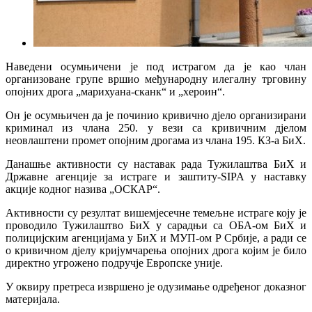
Наведени осумњичени је под истрагом да је као члан
организоване групе вршио међународну илегалну трговину
опојних дрога „марихуана-сканк“ и „хероин“.
Он је осумњичен да је починио кривично дјело организирани
криминал из члана 250. у вези са кривичним дјелом
неовлаштени промет опојним дрогама из члана 195. КЗ-а БиХ.
Данашње активности су наставак рада Тужилаштва БиХ и
Државне агенције за истраге и заштиту-SIPA у наставку
акције кодног назива „ОСКАР“.
Активности су резултат вишемјесечне темељне истраге коју је
проводило Тужилаштво БиХ у сарадњи са ОБА-ом БиХ и
полицијским агенцијама у БиХ и МУП-ом Р Србије, а ради се
о кривичном дјелу кријумчарења опојних дрога којим је било
директно угрожено подручје Европске уније.
У оквиру претреса извршено је одузимање одређеног доказног
материјала.