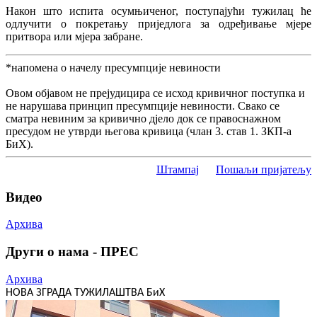
Након што испита осумњиченог, поступајући тужилац ће
одлучити о покретању приједлога за одређивање мјере
притвора или мјера забране.
*напомена о начелу пресумпције невиности
Овом објавом не прејудицира се исход кривичног поступка и
не нарушава принцип пресумпције невиности. Свако се
сматра невиним за кривично дјело док се правоснажном
пресудом не утврди његова кривица (члан 3. став 1. ЗКП-а
БиХ).
Штампај
Пошаљи пријатељу
Видео
Архива
Други о нама - ПРЕС
Архива
НОВА ЗГРАДА ТУЖИЛАШТВА БиХ