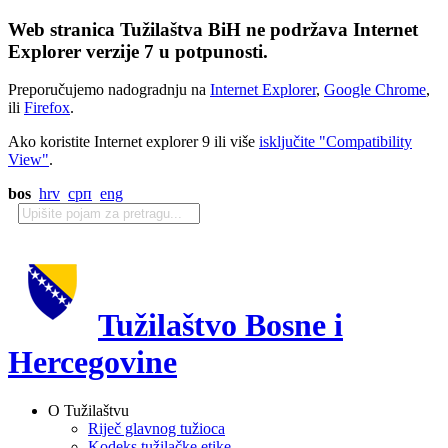
Web stranica Tužilaštva BiH ne podržava Internet
Explorer verzije 7 u potpunosti.
Preporučujemo nadogradnju na
Internet Explorer
,
Google Chrome
,
ili
Firefox
.
Ako koristite Internet explorer 9 ili više
isključite "Compatibility
View"
.
bos
hrv
срп
eng
Tužilaštvo Bosne i
Hercegovine
O Tužilaštvu
Riječ glavnog tužioca
Kodeks tužilačke etike