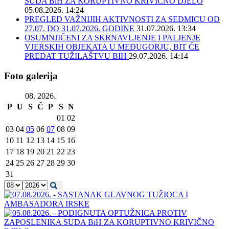
SUDA BiH ZA KORUPTIVNO KRIVIČNO DJELO
05.08.2026. 14:24
PREGLED VAŽNIJIH AKTIVNOSTI ZA SEDMICU OD
27.07. DO 31.07.2026. GODINE
31.07.2026. 13:34
OSUMNJIČENI ZA SKRNAVLJENJE I PALJENJE
VJERSKIH OBJEKATA U MEĐUGORJU, BIT ĆE
PREDAT TUŽILAŠTVU BIH
29.07.2026. 14:14
Foto galerija
08. 2026.
P
U
S
Č
P
S
N
01
02
03
04
05
06
07
08
09
10
11
12
13
14
15
16
17
18
19
20
21
22
23
24
25
26
27
28
29
30
31