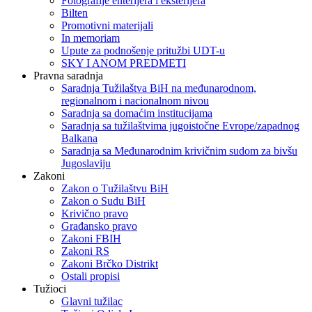
Fotografije enterijera i eksterijera
Bilten
Promotivni materijali
In memoriam
Upute za podnošenje pritužbi UDT-u
SKY I ANOM PREDMETI
Pravna saradnja
Saradnja Tužilaštva BiH na međunarodnom,
regionalnom i nacionalnom nivou
Saradnja sa domaćim institucijama
Saradnja sa tužilaštvima jugoistočne Evrope/zapadnog
Balkana
Saradnja sa Međunarodnim krivičnim sudom za bivšu
Jugoslaviju
Zakoni
Zakon o Тužilaštvu BiH
Zakon o Sudu BiH
Krivično pravo
Građansko pravo
Zakoni FBIH
Zakoni RS
Zakoni Brčko Distrikt
Ostali propisi
Tužioci
Glavni tužilac