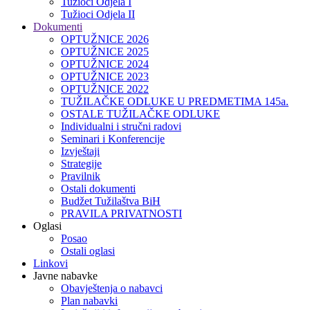
Tužioci Odjela I
Tužioci Odjela II
Dokumenti
OPTUŽNICE 2026
OPTUŽNICE 2025
OPTUŽNICE 2024
OPTUŽNICE 2023
OPTUŽNICE 2022
TUŽILAČKE ODLUKE U PREDMETIMA 145a.
OSTALE TUŽILAČKE ODLUKE
Individualni i stručni radovi
Seminari i Konferencije
Izvještaji
Strategije
Pravilnik
Ostali dokumenti
Budžet Tužilaštva BiH
PRAVILA PRIVATNOSTI
Oglasi
Posao
Ostali oglasi
Linkovi
Javne nabavke
Obavještenja o nabavci
Plan nabavki