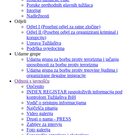
Poruke prethodnih glavnih tužilaca
Istorijat
Nadležnosti
Odjeli
Odjel I (Posebni odjel za ratne zločine)
Odjel II (Posebni odjel za organizirani kriminal i
korupciju)
Uprava Tužilaštva
Podrška svjedocima
Udarne grupe
Udarna grupa za borbu protiv terorizma i jačanja
sposobnosti za borbu protiv terorizma
Udarna grupa za borbu protiv trgovine ljudima i
organizirane ilegalne imigracije
Odnosi s javnošću
Općenito
INDEX REGISTAR raspoloživih informacija pod
kontrolom Tužilaštva BiH
Vodič o pristupu informacijama
Najčešća pitanja
Video galerija
Drugi o nama - PRESS
Zahtjev za intervju
Foto galerija