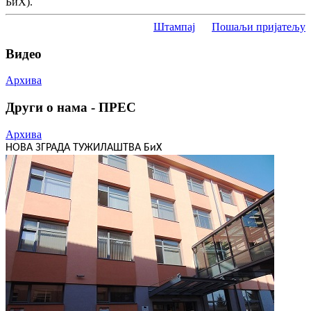
БиХ).
Штампај
Пошаљи пријатељу
Видео
Архива
Други о нама - ПРЕС
Архива
НОВА ЗГРАДА ТУЖИЛАШТВА БиХ