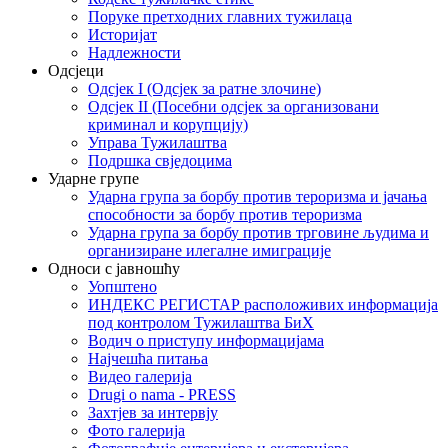
Поруке претходних главних тужилаца
Историјат
Надлежности
Одсјеци
Одсјек I (Одсјек за ратне злочине)
Одсјек II (Посебни одсјек за организовани
криминал и корупцију)
Управа Тужилаштва
Подршка свједоцима
Ударне групе
Ударна група за борбу против тероризма и јачања
способности за борбу против тероризма
Ударна група за борбу против трговине људима и
организиране илегалне имиграције
Односи с јавношћу
Уопштено
ИНДЕКС РЕГИСТАР расположивих информација
под контролом Тужилаштва БиХ
Водич о приступу информацијама
Најчешћа питања
Видео галерија
Drugi o nama - PRESS
Захтјев за интервју
Фото галерија