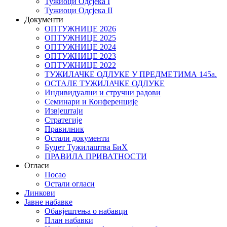
Тужиоци Oдсјекa I
Тужиоци Oдсјекa II
Документи
ОПТУЖНИЦЕ 2026
ОПТУЖНИЦЕ 2025
ОПТУЖНИЦЕ 2024
ОПТУЖНИЦЕ 2023
ОПТУЖНИЦЕ 2022
ТУЖИЛАЧКЕ ОДЛУКЕ У ПРЕДМЕТИМА 145а.
ОСТАЛЕ ТУЖИЛАЧКЕ ОДЛУКЕ
Индивидуални и стручни радови
Семинари и Конференције
Извјештаји
Стратегије
Правилник
Остали документи
Буџет Тужилаштва БиХ
ПРАВИЛА ПРИВАТНОСТИ
Огласи
Посао
Остали огласи
Линкови
Јавне набавке
Обавјештења о набавци
План набавки