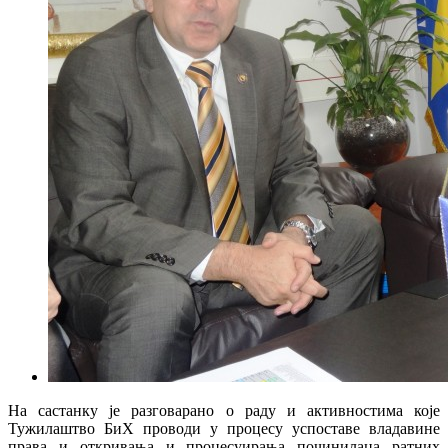
На састанку је разговарано о раду и активностима које
Тужилаштво БиХ проводи у процесу успоставе владавине
права и откривања и процесуирања починилаца ратних