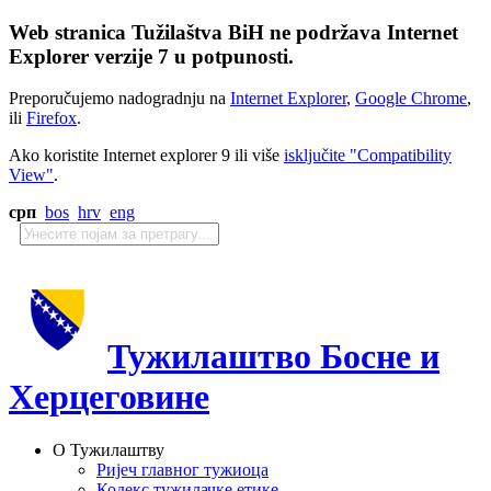
Web stranica Tužilaštva BiH ne podržava Internet
Explorer verzije 7 u potpunosti.
Preporučujemo nadogradnju na
Internet Explorer
,
Google Chrome
,
ili
Firefox
.
Ako koristite Internet explorer 9 ili više
isključite "Compatibility
View"
.
срп
bos
hrv
eng
Тужилаштво Босне и
Херцеговине
О Тужилаштву
Ријеч главног тужиоца
Кодекс тужилачке етике