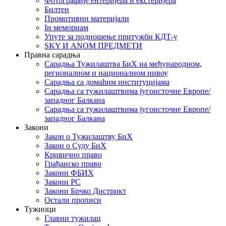
Фотографије ентеријера и екстеријера
Билтен
Промотивни материјали
Iн мемориам
Упуте за подношење притужби КДТ-у
SKY И ANOM ПРЕДМЕТИ
Правна сарадња
Сарадња Тужилаштва БиХ на међународном,
регионалном и националном нивоу
Сарадња са домаћим институцијама
Сарадња са тужилаштвима југоисточне Европе/
западног Балкана
Сарадња са тужилаштвима југоисточне Европе/
западног Балкана
Закони
Закон о Тужилаштву БиХ
Закон о Суду БиХ
Кривично право
Грађанско право
Закони ФБИХ
Закони РС
Закони Брчко Дистрикт
Остали прописи
Тужиоци
Главни тужилац