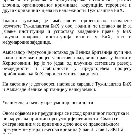
злочина, организованог криминала, корупције, тероризма и
других кривичних дјела из надлежности Тужилаштва БиХ.
Главни тужилац је амбасадору презентовао остварене
резултате Тужилаштва БиХ у овој години, те истакао да је за
јачање институција и успоставу владавине права у БиХ
кључна подршка институција власти у БиХ, као и
међународне заједнице.
Амбасадор Фергусон је истакао да Велика Британија дуги низ
година помаже процес успоставе владавине права у Босни и
Херцеговини, јер је то један од кључних сегмената развоја
безбједности и стабилности у предстојећем процесу
приближавања БиХ европским интеграцијама.
На састанку је договорен наставак сарадње Тужилаштва БиХ
и Амбасаде Велике Британије у нашој земљи.
*напомена о начелу пресумпције невиности
Овом објавом не прејудицира се исход кривичног поступка и
не нарушава принцип пресумпције невиности. Свако се
сматра невиним за кривично дјело док се правоснажном
пресудом не утврди његова кривица (члан 3. став 1. ЗКП-а