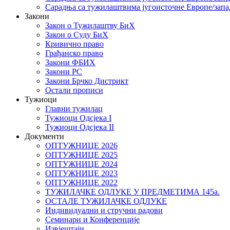
Сарадња са тужилаштвима југоисточне Европе/запа
Закони
Закон о Тужилаштву БиХ
Закон о Суду БиХ
Кривично право
Грађанско право
Закони ФБИХ
Закони РС
Закони Брчко Дистрикт
Остали прописи
Тужиоци
Главни тужилац
Тужиоци Oдсјекa I
Тужиоци Oдсјекa II
Документи
ОПТУЖНИЦЕ 2026
ОПТУЖНИЦЕ 2025
ОПТУЖНИЦЕ 2024
ОПТУЖНИЦЕ 2023
ОПТУЖНИЦЕ 2022
ТУЖИЛАЧКЕ ОДЛУКЕ У ПРЕДМЕТИМА 145а.
ОСТАЛЕ ТУЖИЛАЧКЕ ОДЛУКЕ
Индивидуални и стручни радови
Семинари и Конференције
Извјештаји