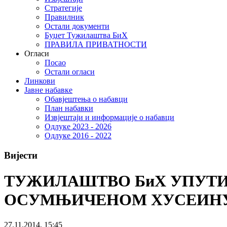
Стратегије
Правилник
Остали документи
Буџет Тужилаштва БиХ
ПРАВИЛА ПРИВАТНОСТИ
Огласи
Посао
Остали огласи
Линкови
Јавне набавке
Обавјештења о набавци
План набавки
Извјештаји и информације о набавци
Одлуке 2023 - 2026
Одлуке 2016 - 2022
Вијести
ТУЖИЛАШТВО БиХ УПУТИ
ОСУМЊИЧЕНОМ ХУСЕИНУ 
27.11.2014. 15:45