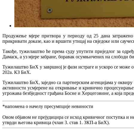
Продужење мјере притвора у периоду од 25 дана затражено
прикривати доказе, као и вршити утицај на свједоке или саучес
Такође, тужилаштво ће према суду упутити приједлог за одре
Дамаск, а уз мјере забране, боравак осумњичених на слободи би
Тужилаштво БиХ у завршној је фази истраге и ускоро се може
202а. КЗ БиХ.
Тужилаштво БиХ, заједно са партнерским агенцијама у оквиру 
активности усмјерене на откривање и кривично процесуирање 
угрожава безбједност грађана Босне и Херцеговине, а која пред
*напомена о начелу пресумпције невиности
Овом објавом не прејудицира се исход кривичног поступка и н
утврди његова кривица (члан 3. став 1. ЗКП-а БиХ).