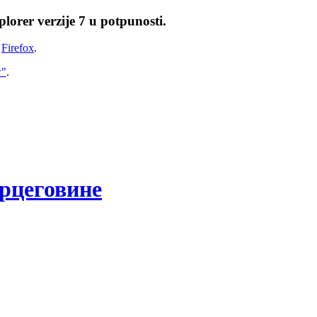
lorer verzije 7 u potpunosti.
i
Firefox
.
w"
.
рцеговине