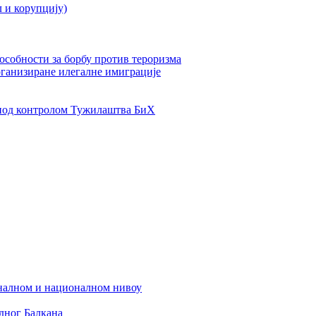
л и корупцију)
пособности за борбу против тероризма
рганизиране илегалне имиграције
од контролом Тужилаштва БиХ
налном и националном нивоу
дног Балкана