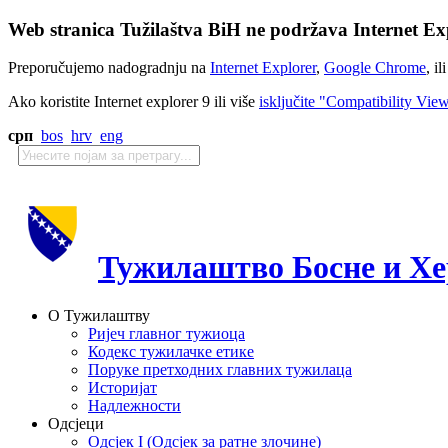
Web stranica Tužilaštva BiH ne podržava Internet Exp
Preporučujemo nadogradnju na
Internet Explorer
,
Google Chrome
, il
Ako koristite Internet explorer 9 ili više
isključite "Compatibility Vie
срп
bos
hrv
eng
Тужилаштво Босне и Хе
О Тужилаштву
Ријеч главног тужиоца
Кодекс тужилачке етике
Поруке претходних главних тужилаца
Историјат
Надлежности
Одсјеци
Одсјек I (Одсјек за ратне злочине)