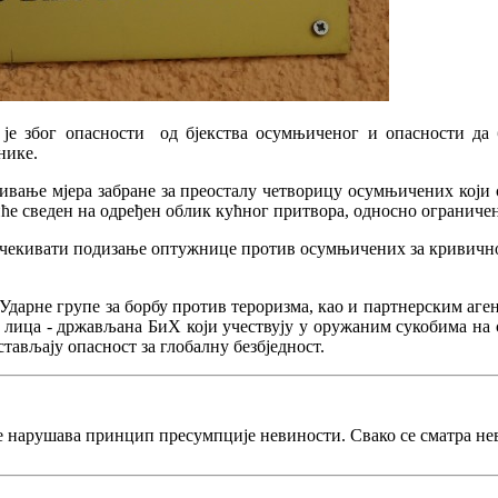
 је због опасности од бјекства осумњиченог и опасности да 
нике.
ђивање мјера забране за преосталу четворицу осумњичених кој
ће сведен на одређен облик кућног притвора, односно ограничен 
 очекивати подизање оптужнице против осумњичених за кривично 
Ударне групе за борбу против тероризма, као и партнерским аге
лица - држављана БиХ који учествују у оружаним сукобима на с
стављају опасност за глобалну безбједност.
е нарушава принцип пресумпције невиности. Свако се сматра не