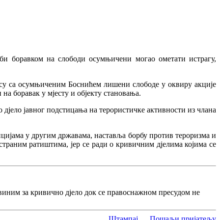
би боравком на слободи осумњичени могао ометати истрагу,
и су са осумњиченим Боснићем лишени слободе у оквиру акције
на боравак у мјесту и објекту становања.
дјело јавног подстицања на терористичке активности из члана
нцијама у другим државама, наставља борбу против тероризма и
траним ратиштима, јер се ради о кривичним дјелима којима се
виним за кривично дјело док се правоснажном пресудом не
Штампај
Пошаљи пријатељу