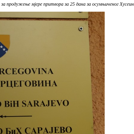
а продужење мјере притвора за 25 дана за осумњиченог Хусеина 