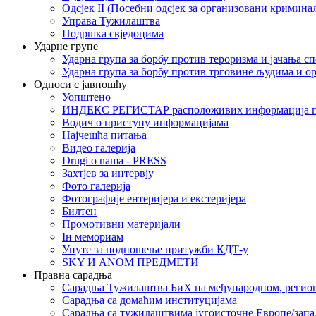
Одсјек II (Посебни одсјек за организовани кримина
Управа Тужилаштва
Подршка свједоцима
Ударне групе
Ударна група за борбу против тероризма и јачања с
Ударна група за борбу против трговине људима и о
Односи с јавношћу
Уопштено
ИНДЕКС РЕГИСТАР расположивих информација п
Водич о приступу информацијама
Најчешћа питања
Видео галерија
Drugi o nama - PRESS
Захтјев за интервју
Фото галерија
Фотографије ентеријера и екстеријера
Билтен
Промотивни материјали
Iн мемориам
Упуте за подношење притужби КДТ-у
SKY И ANOM ПРЕДМЕТИ
Правна сарадња
Сарадња Тужилаштва БиХ на међународном, регио
Сарадња са домаћим институцијама
Сарадња са тужилаштвима југоисточне Европе/запа