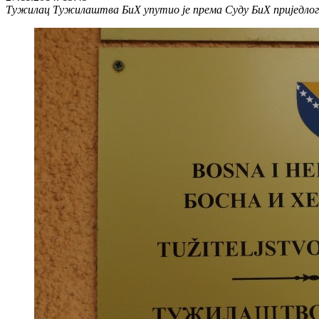
Тужилац Тужилаштва БиХ упутио је према Суду БиХ приједлог з