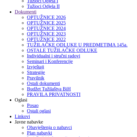
Tužioci Odjela I
Tužioci Odjela II
Dokumenti
OPTUŽNICE 2026
OPTUŽNICE 2025
OPTUŽNICE 2024
OPTUŽNICE 2023
OPTUŽNICE 2022
TUŽILAČKE ODLUKE U PREDMETIMA 145a.
OSTALE TUŽILAČKE ODLUKE
Individualni i stručni radovi
Seminari i Konferencije
Izvještaji
Strategije
Pravilnik
Ostali dokumenti
Budžet Tužilaštva BiH
PRAVILA PRIVATNOSTI
Oglasi
Posao
Ostali oglasi
Linkovi
Javne nabavke
Obavještenja o nabavci
Plan nabavki