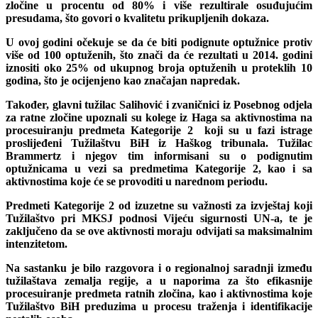
zločine u procentu od 80% i više rezultirale osuđujućim
presudama, što govori o kvalitetu prikupljenih dokaza.
U ovoj godini očekuje se da će biti podignute optužnice protiv
više od 100 optuženih, što znači da će rezultati u 2014. godini
iznositi oko 25% od ukupnog broja optuženih u proteklih 10
godina, što je ocijenjeno kao značajan napredak.
Također, glavni tužilac Salihović i zvaničnici iz Posebnog odjela
za ratne zločine upoznali su kolege iz Haga sa aktivnostima na
procesuiranju predmeta Kategorije 2 koji su u fazi istrage
proslijeđeni Tužilaštvu BiH iz Haškog tribunala. Tužilac
Brammertz i njegov tim informisani su o podignutim
optužnicama u vezi sa predmetima Kategorije 2, kao i sa
aktivnostima koje će se provoditi u narednom periodu.
Predmeti Kategorije 2 od izuzetne su važnosti za izvještaj koji
Tužilaštvo pri MKSJ podnosi Vijeću sigurnosti UN-a, te je
zaključeno da se ove aktivnosti moraju odvijati sa maksimalnim
intenzitetom.
Na sastanku je bilo razgovora i o regionalnoj saradnji između
tužilaštava zemalja regije, a u naporima za što efikasnije
procesuiranje predmeta ratnih zločina, kao i aktivnostima koje
Tužilaštvo BiH preduzima u procesu traženja i identifikacije