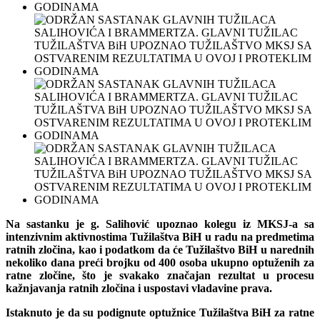
Na sastanku je g. Salihović upoznao kolegu iz MKSJ-а sa
intenzivnim aktivnostima Tužilaštva BiH u radu na predmetima
ratnih zločina, kao i podatkom da će Tužilaštvo BiH u narednih
nekoliko dana preći brojku od 400 osoba ukupno optuženih za
ratne zločine, što je svakako značajan rezultat u procesu
kažnjavanja ratnih zločina i uspostavi vladavine prava.
Istaknuto je da su podignute optužnice Tužilaštva BiH za ratne