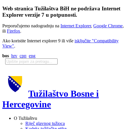
Web stranica Tužilaštva BiH ne podržava Internet
Explorer verzije 7 u potpunosti.
Preporučujemo nadogradnju na
Internet Explorer
,
Google Chrome
,
ili
Firefox
.
Ako koristite Internet explorer 9 ili više
isključite "Compatibility
View"
.
bos
hrv
срп
eng
Tužilaštvo Bosne i
Hercegovine
O Tužilaštvu
Riječ glavnog tužioca
Kodeks tužilačke etike