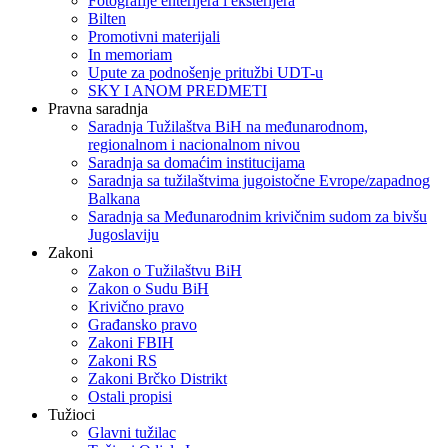
Fotografije enterijera i eksterijera
Bilten
Promotivni materijali
In memoriam
Upute za podnošenje pritužbi UDT-u
SKY I ANOM PREDMETI
Pravna saradnja
Saradnja Tužilaštva BiH na međunarodnom,
regionalnom i nacionalnom nivou
Saradnja sa domaćim institucijama
Saradnja sa tužilaštvima jugoistočne Evrope/zapadnog
Balkana
Saradnja sa Međunarodnim krivičnim sudom za bivšu
Jugoslaviju
Zakoni
Zakon o Тužilaštvu BiH
Zakon o Sudu BiH
Krivično pravo
Građansko pravo
Zakoni FBIH
Zakoni RS
Zakoni Brčko Distrikt
Ostali propisi
Tužioci
Glavni tužilac