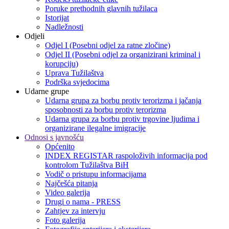
Poruke prethodnih glavnih tužilaca
Istorijat
Nadležnosti
Odjeli
Odjel I (Posebni odjel za ratne zločine)
Odjel II (Posebni odjel za organizirani kriminal i
korupciju)
Uprava Tužilaštva
Podrška svjedocima
Udarne grupe
Udarna grupa za borbu protiv terorizma i jačanja
sposobnosti za borbu protiv terorizma
Udarna grupa za borbu protiv trgovine ljudima i
organizirane ilegalne imigracije
Odnosi s javnošću
Općenito
INDEX REGISTAR raspoloživih informacija pod
kontrolom Tužilaštva BiH
Vodič o pristupu informacijama
Najčešća pitanja
Video galerija
Drugi o nama - PRESS
Zahtjev za intervju
Foto galerija