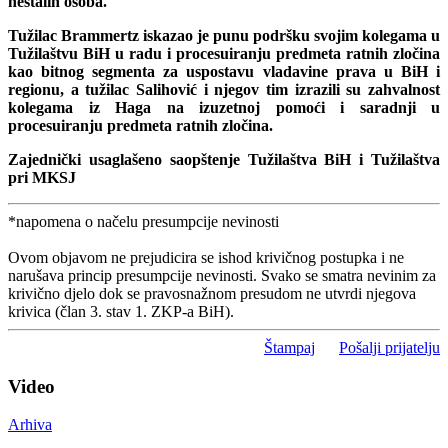
nestalih osoba.
Tužilac Brammertz iskazao je punu podršku svojim kolegama u
Tužilaštvu BiH u radu i procesuiranju predmeta ratnih zločina
kao bitnog segmenta za uspostavu vladavine prava u BiH i
regionu, a tužilac Salihović i njegov tim izrazili su zahvalnost
kolegama iz Haga na izuzetnoj pomoći i saradnji u
procesuiranju predmeta ratnih zločina.
Zajednički usaglašeno saopštenje Tužilaštva BiH i Tužilaštva
pri MKSJ
*napomena o načelu presumpcije nevinosti
Ovom objavom ne prejudicira se ishod krivičnog postupka i ne
narušava princip presumpcije nevinosti. Svako se smatra nevinim za
krivično djelo dok se pravosnažnom presudom ne utvrdi njegova
krivica (član 3. stav 1. ZKP-a BiH).
Štampaj
Pošalji prijatelju
Video
Arhiva