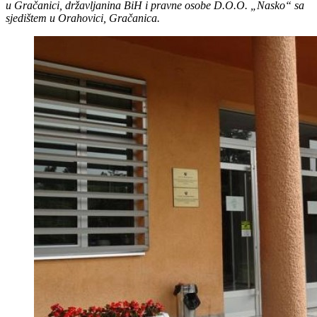
u Gračanici, državljanina BiH i pravne osobe D.O.O. „Nasko“ sa
sjedištem u Orahovici, Gračanica.