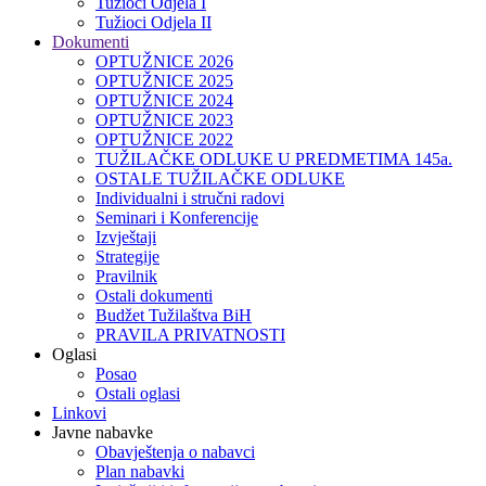
Tužioci Odjela I
Tužioci Odjela II
Dokumenti
OPTUŽNICE 2026
OPTUŽNICE 2025
OPTUŽNICE 2024
OPTUŽNICE 2023
OPTUŽNICE 2022
TUŽILAČKE ODLUKE U PREDMETIMA 145a.
OSTALE TUŽILAČKE ODLUKE
Individualni i stručni radovi
Seminari i Konferencije
Izvještaji
Strategije
Pravilnik
Ostali dokumenti
Budžet Tužilaštva BiH
PRAVILA PRIVATNOSTI
Oglasi
Posao
Ostali oglasi
Linkovi
Javne nabavke
Obavještenja o nabavci
Plan nabavki