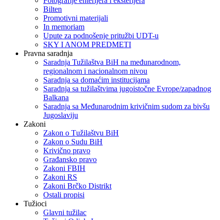
Fotografije enterijera i eksterijera
Bilten
Promotivni materijali
In memoriam
Upute za podnošenje pritužbi UDT-u
SKY I ANOM PREDMETI
Pravna saradnja
Saradnja Tužilaštva BiH na međunarodnom,
regionalnom i nacionalnom nivou
Saradnja sa domaćim institucijama
Saradnja sa tužilaštvima jugoistočne Evrope/zapadnog
Balkana
Saradnja sa Međunarodnim krivičnim sudom za bivšu
Jugoslaviju
Zakoni
Zakon o Тužilaštvu BiH
Zakon o Sudu BiH
Krivično pravo
Građansko pravo
Zakoni FBIH
Zakoni RS
Zakoni Brčko Distrikt
Ostali propisi
Tužioci
Glavni tužilac