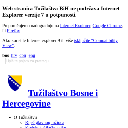
Web stranica Tužilaštva BiH ne podržava Internet
Explorer verzije 7 u potpunosti.
Preporučujemo nadogradnju na
Internet Explorer
,
Google Chrome
,
ili
Firefox
.
Ako koristite Internet explorer 9 ili više
isključite "Compatibility
View"
.
bos
hrv
срп
eng
Tužilaštvo Bosne i
Hercegovine
O Tužilaštvu
Riječ glavnog tužioca
Kodeks tužilačke etike