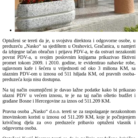
Optuženi se tereti da je, u svojstvu direktora i odgovorne osobe, u
preduzeću „Nasko“ sa sjedištem u Orahovici, Gračanica, u namjeri
da izbjegne tačan obračun i prijavu PDV-a, te da ostvari nezakoniti
povrat PDV-a, u svojim poslovnim knjigama prikazivao fiktivni
promet tokom 2009. i 2010. godine, te evidentirao nabavke robe,
uglavnom kafe i šećera u vrijednosti od oko 3 miliona KM, sa
ulaznim PDV-om u iznosu od 511 hiljada KM, od pravnih osoba-
preduzeća koja nisu dostupna.
Na taj način osumnjičeni je davao lažne podatke kako bi prikazao
ulazni PDV u većem iznosu, te je na taj način oštetio budžet i
građane Bosne i Hercegovine za iznos od 511.209 KM.
Pravna osoba „Nasko“ d.o.o. tereti se za raspolaganje nezakonitom
imovinskom koristi u iznosu od 511.209 KM, koje je počinjenjem
krivičnog djela za ovo preduzeće pribavio optuženi vlasnik i
odgovorna osoba.