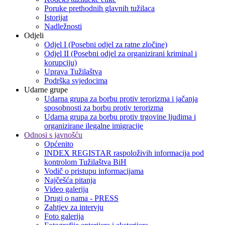
Poruke prethodnih glavnih tužilaca
Istorijat
Nadležnosti
Odjeli
Odjel I (Posebni odjel za ratne zločine)
Odjel II (Posebni odjel za organizirani kriminal i
korupciju)
Uprava Tužilaštva
Podrška svjedocima
Udarne grupe
Udarna grupa za borbu protiv terorizma i jačanja
sposobnosti za borbu protiv terorizma
Udarna grupa za borbu protiv trgovine ljudima i
organizirane ilegalne imigracije
Odnosi s javnošću
Općenito
INDEX REGISTAR raspoloživih informacija pod
kontrolom Tužilaštva BiH
Vodič o pristupu informacijama
Najčešća pitanja
Video galerija
Drugi o nama - PRESS
Zahtjev za intervju
Foto galerija