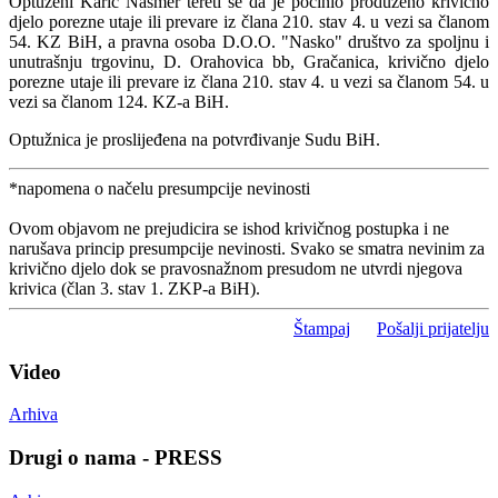
Optuženi Karić Nasmer tereti se da je počinio produženo krivično
djelo porezne utaje ili prevare iz člana 210. stav 4. u vezi sa članom
54. KZ BiH, a pravna osoba D.O.O. "Nasko" društvo za spoljnu i
unutrašnju trgovinu, D. Orahovica bb, Gračanica, krivično djelo
porezne utaje ili prevare iz člana 210. stav 4. u vezi sa članom 54. u
vezi sa članom 124. KZ-a BiH.
Optužnica je proslijeđena na potvrđivanje Sudu BiH.
*napomena o načelu presumpcije nevinosti
Ovom objavom ne prejudicira se ishod krivičnog postupka i ne
narušava princip presumpcije nevinosti. Svako se smatra nevinim za
krivično djelo dok se pravosnažnom presudom ne utvrdi njegova
krivica (član 3. stav 1. ZKP-a BiH).
Štampaj
Pošalji prijatelju
Video
Arhiva
Drugi o nama - PRESS