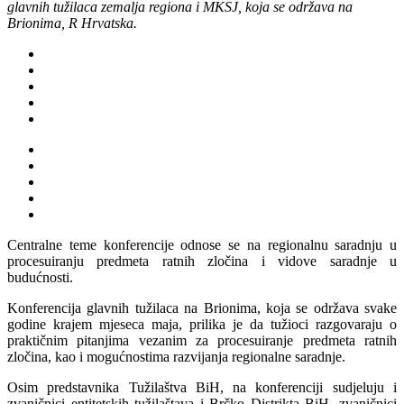
glavnih tužilaca zemalja regiona i MKSJ, koja se održava na
Brionima, R Hrvatska.
Centralne teme konferencije odnose se na regionalnu saradnju u
procesuiranju predmeta ratnih zločina i vidove saradnje u
budućnosti.
Konferencija glavnih tužilaca na Brionima, koja se održava svake
godine krajem mjeseca maja, prilika je da tužioci razgovaraju o
praktičnim pitanjima vezanim za procesuiranje predmeta ratnih
zločina, kao i mogućnostima razvijanja regionalne saradnje.
Osim predstavnika Tužilaštva BiH, na konferenciji sudjeluju i
zvaničnici entitetskih tužilaštava i Brčko Distrikta BiH, zvaničnici