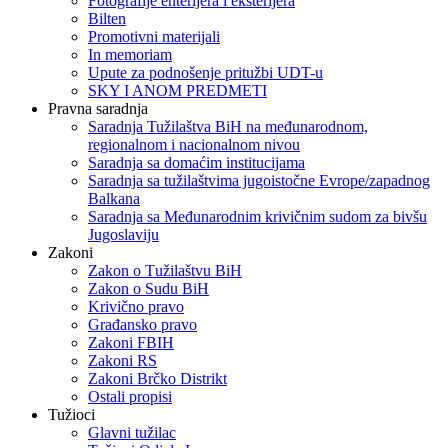
Fotografije enterijera i eksterijera
Bilten
Promotivni materijali
In memoriam
Upute za podnošenje pritužbi UDT-u
SKY I ANOM PREDMETI
Pravna saradnja
Saradnja Tužilaštva BiH na međunarodnom,
regionalnom i nacionalnom nivou
Saradnja sa domaćim institucijama
Saradnja sa tužilaštvima jugoistočne Evrope/zapadnog
Balkana
Saradnja sa Međunarodnim krivičnim sudom za bivšu
Jugoslaviju
Zakoni
Zakon o Тužilaštvu BiH
Zakon o Sudu BiH
Krivično pravo
Građansko pravo
Zakoni FBIH
Zakoni RS
Zakoni Brčko Distrikt
Ostali propisi
Tužioci
Glavni tužilac