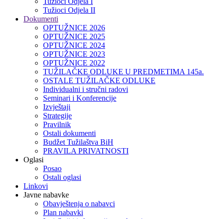
Tužioci Odjela I
Tužioci Odjela II
Dokumenti
OPTUŽNICE 2026
OPTUŽNICE 2025
OPTUŽNICE 2024
OPTUŽNICE 2023
OPTUŽNICE 2022
TUŽILAČKE ODLUKE U PREDMETIMA 145a.
OSTALE TUŽILAČKE ODLUKE
Individualni i stručni radovi
Seminari i Konferencije
Izvještaji
Strategije
Pravilnik
Ostali dokumenti
Budžet Tužilaštva BiH
PRAVILA PRIVATNOSTI
Oglasi
Posao
Ostali oglasi
Linkovi
Javne nabavke
Obavještenja o nabavci
Plan nabavki