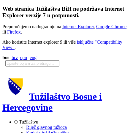
Web stranica Tužilaštva BiH ne podržava Internet
Explorer verzije 7 u potpunosti.
Preporučujemo nadogradnju na
Internet Explorer
,
Google Chrome
,
ili
Firefox
.
Ako koristite Internet explorer 9 ili više
isključite "Compatibility
View"
.
bos
hrv
срп
eng
Tužilaštvo Bosne i
Hercegovine
O Tužilaštvu
Riječ glavnog tužioca
Kodeks tužilačke etike