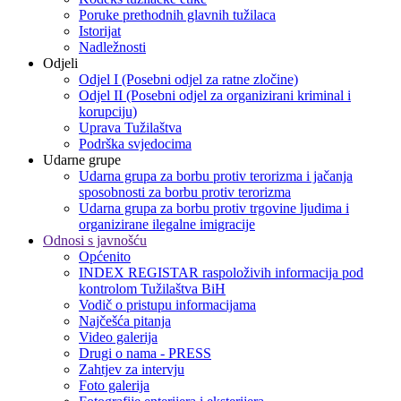
Poruke prethodnih glavnih tužilaca
Istorijat
Nadležnosti
Odjeli
Odjel I (Posebni odjel za ratne zločine)
Odjel II (Posebni odjel za organizirani kriminal i
korupciju)
Uprava Tužilaštva
Podrška svjedocima
Udarne grupe
Udarna grupa za borbu protiv terorizma i jačanja
sposobnosti za borbu protiv terorizma
Udarna grupa za borbu protiv trgovine ljudima i
organizirane ilegalne imigracije
Odnosi s javnošću
Općenito
INDEX REGISTAR raspoloživih informacija pod
kontrolom Tužilaštva BiH
Vodič o pristupu informacijama
Najčešća pitanja
Video galerija
Drugi o nama - PRESS
Zahtjev za intervju
Foto galerija