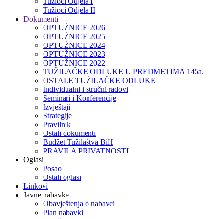
Tužioci Odjela I
Tužioci Odjela II
Dokumenti
OPTUŽNICE 2026
OPTUŽNICE 2025
OPTUŽNICE 2024
OPTUŽNICE 2023
OPTUŽNICE 2022
TUŽILAČKE ODLUKE U PREDMETIMA 145a.
OSTALE TUŽILAČKE ODLUKE
Individualni i stručni radovi
Seminari i Konferencije
Izvještaji
Strategije
Pravilnik
Ostali dokumenti
Budžet Tužilaštva BiH
PRAVILA PRIVATNOSTI
Oglasi
Posao
Ostali oglasi
Linkovi
Javne nabavke
Obavještenja o nabavci
Plan nabavki