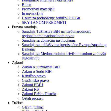
Fotografije enterijera i eksterijera
Bilten
Promotivni materijali
In memoriam
Upute za podnošenje pritužbi UDT-u
SKY I ANOM PREDMETI
Pravna saradnja
Saradnja Tužilaštva BiH na međunarodnom,
regionalnom i nacionalnom nivou
Saradnja sa domaćim institucijama
Saradnja sa tužilaštvima jugoistočne Evrope/zapadnog
Balkana
Saradnja sa Međunarodnim krivičnim sudom za bivšu
Jugoslaviju
Zakoni
Zakon o Тužilaštvu BiH
Zakon o Sudu BiH
Krivično pravo
Građansko pravo
Zakoni FBIH
Zakoni RS
Zakoni Brčko Distrikt
Ostali propisi
Tužioci
Glavni tužilac