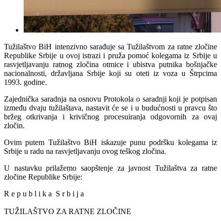
Tužilaštvo BiH intenzivno sarađuje sa Tužilaštvom za ratne zločine
Republike Srbije u ovoj istrazi i pruža pomoć kolegama iz Srbije u
rasvjetljavanju ratnog zločina otmice i ubistva putnika bošnjačke
nacionalnosti, državljana Srbije koji su oteti iz voza u Štrpcima
1993. godine.
Zajednička saradnja na osnovu Protokola o saradnji koji je potpisan
između dvaju tužilaštava, nastavit će se i u budućnosti u pravcu što
bržeg otkrivanja i krivičnog procesuiranja odgovornih za ovaj
zločin.
Ovim putem Tužilaštvo BiH iskazuje punu podršku kolegama iz
Srbije u radu na rasvjetljavanju ovog teškog zločina.
U nastavku prilažemo saopštenje za javnost Tužilaštva za ratne
zločine Republike Srbije:
R e p u b l i k a S r b i j a
TUŽILAŠTVO ZA RATNE ZLOČINE