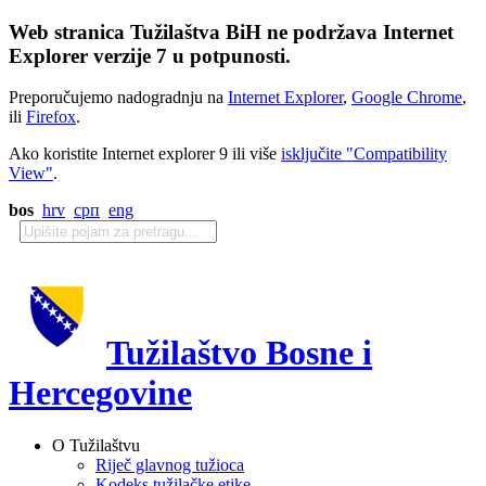
Web stranica Tužilaštva BiH ne podržava Internet
Explorer verzije 7 u potpunosti.
Preporučujemo nadogradnju na
Internet Explorer
,
Google Chrome
,
ili
Firefox
.
Ako koristite Internet explorer 9 ili više
isključite "Compatibility
View"
.
bos
hrv
срп
eng
Tužilaštvo Bosne i
Hercegovine
O Tužilaštvu
Riječ glavnog tužioca
Kodeks tužilačke etike