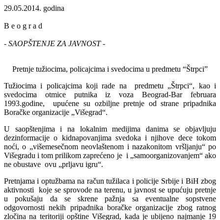
29.05.2014. godina
B e o g r a d
- SAOPŠTENJE ZA JAVNOST -
Pretnje tužiocima, policajcima i svedocima u predmetu “Štrpci”
Tužiocima i policajcima koji rade na predmetu „Štrpci“, kao i
svedocima otmice putnika iz voza Beograd-Bar februara
1993.godine, upućene su ozbiljne pretnje od strane pripadnika
Boračke organizacije „Višegrad“.
U saopštenjima i na lokalnim medijima danima se objavljuju
dezinformacije o kidnapovanjima svedoka i njihove dece tokom
noći, o „višemesečnom neovlaštenom i nazakonitom vršljanju“ po
Višegradu i tom prilikom zaprećeno je i „samoorganizovanjem“ ako
ne obustave ovu „prljavu igru“.
Pretnjama i optužbama na račun tužilaca i policije Srbije i BiH zbog
aktivnosti koje se sprovode na terenu, u javnost se upućuju pretnje
u pokušaju da se skrene pažnja sa eventualne sopstvene
odgovornosti nekih pripadnika boračke organizacije zbog ratnog
zločina na teritoriji opštine Višegrad, kada je ubijeno najmanje 19