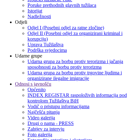
Poruke prethodnih glavnih tužilaca
Istorijat
Nadležnosti
Odjeli
Odjel I (Posebni odjel za ratne zločine)
Odjel II (Posebni odjel za organizirani kriminal i
korupciju)
Uprava Tužilaštva
Podrška svjedocima
Udarne grupe
Udarna grupa za borbu protiv terorizma i jačanja
sposobnosti za borbu protiv terorizma
Udarna grupa za borbu protiv trgovine ljudima i
organizirane ilegalne imigracije
Odnosi s javnošću
Općenito
INDEX REGISTAR raspoloživih informacija pod
kontrolom Tužilaštva BiH
Vodič o pristupu informacijama
Najčešća pitanja
Video galerija
Drugi o nama - PRESS
Zahtjev za intervju
Foto galerija