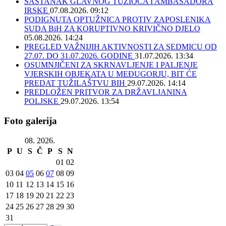
SASTANAK GLAVNOG TUŽIOCA I AMBASADORA
IRSKE
07.08.2026. 09:12
PODIGNUTA OPTUŽNICA PROTIV ZAPOSLENIKA
SUDA BiH ZA KORUPTIVNO KRIVIČNO DJELO
05.08.2026. 14:24
PREGLED VAŽNIJIH AKTIVNOSTI ZA SEDMICU OD
27.07. DO 31.07.2026. GODINE
31.07.2026. 13:34
OSUMNJIČENI ZA SKRNAVLJENJE I PALJENJE
VJERSKIH OBJEKATA U MEĐUGORJU, BIT ĆE
PREDAT TUŽILAŠTVU BIH
29.07.2026. 14:14
PREDLOŽEN PRITVOR ZA DRŽAVLJANINA
POLJSKE
29.07.2026. 13:54
Foto galerija
08. 2026.
P
U
S
Č
P
S
N
01
02
03
04
05
06
07
08
09
10
11
12
13
14
15
16
17
18
19
20
21
22
23
24
25
26
27
28
29
30
31