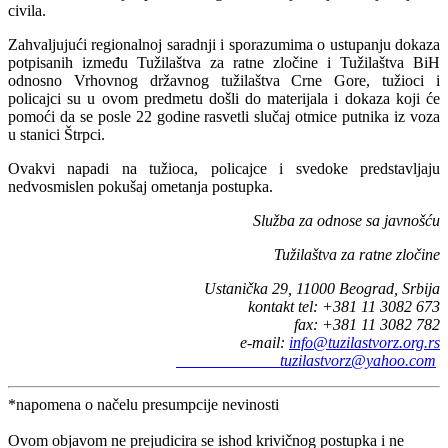
civila.
Zahvaljujući regionalnoj saradnji i sporazumima o ustupanju dokaza
potpisanih između Tužilaštva za ratne zločine i Tužilaštva BiH
odnosno Vrhovnog državnog tužilaštva Crne Gore, tužioci i
policajci su u ovom predmetu došli do materijala i dokaza koji će
pomoći da se posle 22 godine rasvetli slučaj otmice putnika iz voza
u stanici Štrpci.
Ovakvi napadi na tužioca, policajce i svedoke predstavljaju
nedvosmislen pokušaj ometanja postupka.
Služba za odnose sa javnošću
Tužilaštva za ratne zločine
Ustanička 29, 11000 Beograd, Srbija
kontakt tel: +381 11
3082 673
fax: +381 11 3082 782
e-mail:
info@tuzilastvorz.org.rs
tuzilastvorz@yahoo.com
*napomena o načelu presumpcije nevinosti
Ovom objavom ne prejudicira se ishod krivičnog postupka i ne